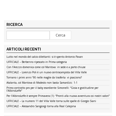
RICERCA
ARTICOLI RECENTI
Lutto nel mondo del calcio dilettanti: si è spento Antonio Pavan
UFFICIALE – Berbenno ripescato in Prima categoria
Con l’Arezzo domenica come col Mantova: in sede e a porte chiuse
UFFICIALE – Lorenzo Poli è un nuovo centrocampista del Villa Valle
Tornano i primi anni ’90 nelle maglie da trasferta: vi piacciono?
Atalanta, col Mantova di Modesto non basta Samardzic: 1-1
Primo contratto pro per il baby esordiente Simonelli: “Gioia e gratitudine per
l’AlbinoLeffe”
Per l’AlbinoLeffe è sempre Primavera (1): “Pronti alla nuova avventura coi nostri valori”
UFFICIALE – La numero 11 del Villa Valle torna sulle spalle di Giorgio Siani
UFFICIALE – Alessandro Sangiorgi torna alla Real Calepina