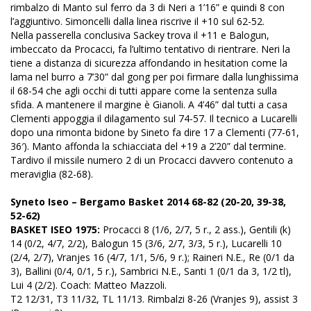
rimbalzo di Manto sul ferro da 3 di Neri a 1’16” e quindi 8 con
l’aggiuntivo. Simoncelli dalla linea riscrive il +10 sul 62-52.
Nella passerella conclusiva Sackey trova il +11 e Balogun,
imbeccato da Procacci, fa l’ultimo tentativo di rientrare. Neri la
tiene a distanza di sicurezza affondando in hesitation come la
lama nel burro a 7’30” dal gong per poi firmare dalla lunghissima
il 68-54 che agli occhi di tutti appare come la sentenza sulla
sfida. A mantenere il margine è Gianoli. A 4’46” dal tutti a casa
Clementi appoggia il dilagamento sul 74-57. Il tecnico a Lucarelli
dopo una rimonta bidone by Sineto fa dire 17 a Clementi (77-61,
36′). Manto affonda la schiacciata del +19 a 2’20” dal termine.
Tardivo il missile numero 2 di un Procacci davvero contenuto a
meraviglia (82-68).
Syneto Iseo – Bergamo Basket 2014 68-82 (20-20, 39-38,
52-62)
BASKET ISEO 1975:
Procacci 8 (1/6, 2/7, 5 r., 2 ass.), Gentili (k)
14 (0/2, 4/7, 2/2), Balogun 15 (3/6, 2/7, 3/3, 5 r.), Lucarelli 10
(2/4, 2/7), Vranjes 16 (4/7, 1/1, 5/6, 9 r.); Raineri N.E., Re (0/1 da
3), Ballini (0/4, 0/1, 5 r.), Sambrici N.E., Santi 1 (0/1 da 3, 1/2 tl),
Lui 4 (2/2). Coach: Matteo Mazzoli.
T2 12/31, T3 11/32, TL 11/13. Rimbalzi 8-26 (Vranjes 9), assist 3