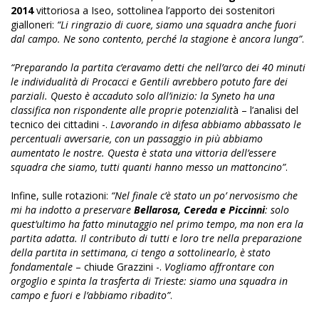
2014
vittoriosa a Iseo, sottolinea l’apporto dei sostenitori
gialloneri:
“Li ringrazio di cuore, siamo una squadra anche fuori
dal campo. Ne sono contento, perché la stagione è ancora lunga”
.
“Preparando la partita c’eravamo detti che nell’arco dei 40 minuti
le individualità di Procacci e Gentili avrebbero potuto fare dei
parziali. Questo è accaduto solo all’inizio: la Syneto ha una
classifica non rispondente alle proprie potenzialit
à – l’analisi del
tecnico dei cittadini -.
Lavorando in difesa abbiamo abbassato le
percentuali avversarie, con un passaggio in più abbiamo
aumentato le nostre. Questa è stata una vittoria dell’essere
squadra che siamo, tutti quanti hanno messo un mattoncino”
.
Infine, sulle rotazioni:
“Nel finale c’è stato un po’ nervosismo che
mi ha indotto a preservare
Bellarosa, Cereda e Piccinni
: solo
quest’ultimo ha fatto minutaggio nel primo tempo, ma non era la
partita adatta. Il contributo di tutti e loro tre nella preparazione
della partita in settimana, ci tengo a sottolinearlo, è stato
fondamentale
– chiude Grazzini -.
Vogliamo affrontare con
orgoglio e spinta la trasferta di Trieste: siamo una squadra in
campo e fuori e l’abbiamo ribadito”
.