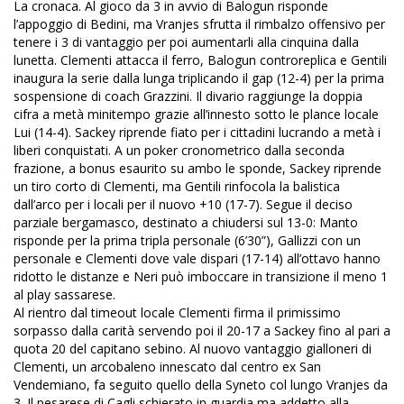
La cronaca. Al gioco da 3 in avvio di Balogun risponde
l’appoggio di Bedini, ma Vranjes sfrutta il rimbalzo offensivo per
tenere i 3 di vantaggio per poi aumentarli alla cinquina dalla
lunetta. Clementi attacca il ferro, Balogun controreplica e Gentili
inaugura la serie dalla lunga triplicando il gap (12-4) per la prima
sospensione di coach Grazzini. Il divario raggiunge la doppia
cifra a metà minitempo grazie all’innesto sotto le plance locale
Lui (14-4). Sackey riprende fiato per i cittadini lucrando a metà i
liberi conquistati. A un poker cronometrico dalla seconda
frazione, a bonus esaurito su ambo le sponde, Sackey riprende
un tiro corto di Clementi, ma Gentili rinfocola la balistica
dall’arco per i locali per il nuovo +10 (17-7). Segue il deciso
parziale bergamasco, destinato a chiudersi sul 13-0: Manto
risponde per la prima tripla personale (6’30”), Gallizzi con un
personale e Clementi dove vale dispari (17-14) all’ottavo hanno
ridotto le distanze e Neri può imboccare in transizione il meno 1
al play sassarese.
Al rientro dal timeout locale Clementi firma il primissimo
sorpasso dalla carità servendo poi il 20-17 a Sackey fino al pari a
quota 20 del capitano sebino. Al nuovo vantaggio gialloneri di
Clementi, un arcobaleno innescato dal centro ex San
Vendemiano, fa seguito quello della Syneto col lungo Vranjes da
3. Il pesarese di Cagli schierato in guardia ma addetto alla