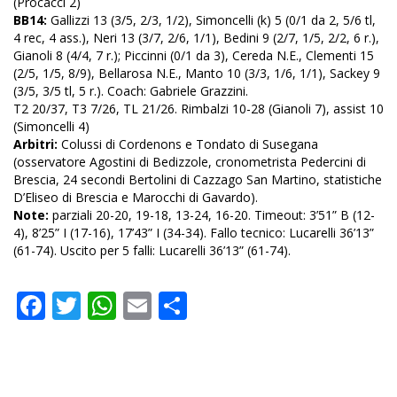
(Procacci 2)
BB14:
Gallizzi 13 (3/5, 2/3, 1/2), Simoncelli (k) 5 (0/1 da 2, 5/6 tl,
4 rec, 4 ass.), Neri 13 (3/7, 2/6, 1/1), Bedini 9 (2/7, 1/5, 2/2, 6 r.),
Gianoli 8 (4/4, 7 r.); Piccinni (0/1 da 3), Cereda N.E., Clementi 15
(2/5, 1/5, 8/9), Bellarosa N.E., Manto 10 (3/3, 1/6, 1/1), Sackey 9
(3/5, 3/5 tl, 5 r.). Coach: Gabriele Grazzini.
T2 20/37, T3 7/26, TL 21/26. Rimbalzi 10-28 (Gianoli 7), assist 10
(Simoncelli 4)
Arbitri:
Colussi di Cordenons e Tondato di Susegana
(osservatore Agostini di Bedizzole, cronometrista Pedercini di
Brescia, 24 secondi Bertolini di Cazzago San Martino, statistiche
D’Eliseo di Brescia e Marocchi di Gavardo).
Note:
parziali 20-20, 19-18, 13-24, 16-20. Timeout: 3’51” B (12-
4), 8’25” I (17-16), 17’43” I (34-34). Fallo tecnico: Lucarelli 36’13”
(61-74). Uscito per 5 falli: Lucarelli 36’13” (61-74).
Facebook
Twitter
WhatsApp
Email
Condividi