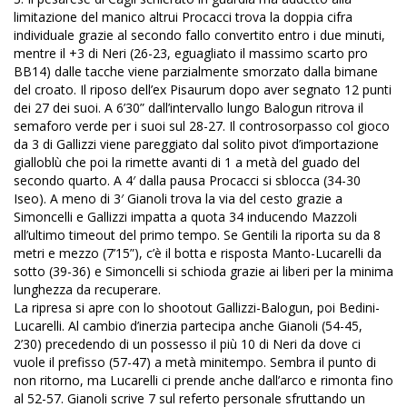
limitazione del manico altrui Procacci trova la doppia cifra
individuale grazie al secondo fallo convertito entro i due minuti,
mentre il +3 di Neri (26-23, eguagliato il massimo scarto pro
BB14) dalle tacche viene parzialmente smorzato dalla bimane
del croato. Il riposo dell’ex Pisaurum dopo aver segnato 12 punti
dei 27 dei suoi. A 6’30” dall’intervallo lungo Balogun ritrova il
semaforo verde per i suoi sul 28-27. Il controsorpasso col gioco
da 3 di Gallizzi viene pareggiato dal solito pivot d’importazione
gialloblù che poi la rimette avanti di 1 a metà del guado del
secondo quarto. A 4′ dalla pausa Procacci si sblocca (34-30
Iseo). A meno di 3′ Gianoli trova la via del cesto grazie a
Simoncelli e Gallizzi impatta a quota 34 inducendo Mazzoli
all’ultimo timeout del primo tempo. Se Gentili la riporta su da 8
metri e mezzo (7’15”), c’è il botta e risposta Manto-Lucarelli da
sotto (39-36) e Simoncelli si schioda grazie ai liberi per la minima
lunghezza da recuperare.
La ripresa si apre con lo shootout Gallizzi-Balogun, poi Bedini-
Lucarelli. Al cambio d’inerzia partecipa anche Gianoli (54-45,
2’30) precedendo di un possesso il più 10 di Neri da dove ci
vuole il prefisso (57-47) a metà minitempo. Sembra il punto di
non ritorno, ma Lucarelli ci prende anche dall’arco e rimonta fino
al 52-57. Gianoli scrive 7 sul referto personale sfruttando un