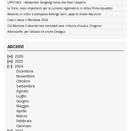
UFFICIALE – Alessandro Sangiorgi torna alla Real Calepina
La Torre, nomi importanti per la Juniores regionale (e in ottica Prima squadra)
Atalanta in lutto: è scomparso Amerigo Sarri, papà di mister Maurizio
Cosa ci lascia il Mondiale 2026
Col Mantova il secondo test mercoledì sera: tribuna chiusa a Zingonia
AlbinoLeffe, per l’attacco c’è anche Desogus
ARCHIVI
2026
2025
2024
Dicembre
Novembre
Ottobre
Settembre
Agosto
Luglio
Giugno
Maggio
Aprile
Marzo
Febbraio
Gennaio
2023