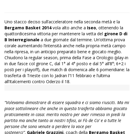
Uno stacco deciso sull’acceleratore nella seconda metà e la
Bergamo Basket 2014
vola alto anche a
Iseo
, ottenendo la
quattordicesima vittoria per mantenere la vetta del
girone D di
B Interregionale
a due giornate dal termine. Un’ottima prova
corale aumentando l’intensità anche nella propria metà campo
nella ripresa, in un anticipo preparato bene e giocato meglio.
Chiudono la regular season, prima della Fase a Orologio (play-in
in due fasce col girone C, dal 1° al 4° posto e dal 5° all’8°; 6+2 i
posti per i playoff), due match di domenica alle 6 pomeridiane: la
trasferta di Trieste con lo Jadran l’11 febbraio e l’ultima
all’Italcementi contro Oderzo il 18.
“Volevamo dimostrare di essere squadra e ci siamo riusciti. Ma mi
piace sottolineare che anche in questa trasferta abbiamo giocato
praticamente in casa: merito nostro per aver rimesso in piedi la
partita ma anche tanto ai nostri tifosi, ai Fò de Co’ e a tutte le
persone che sono venute a perdere la voce per
sostenerci”
.
Gabriele Grazzini
, coach della
Bergamo Basket