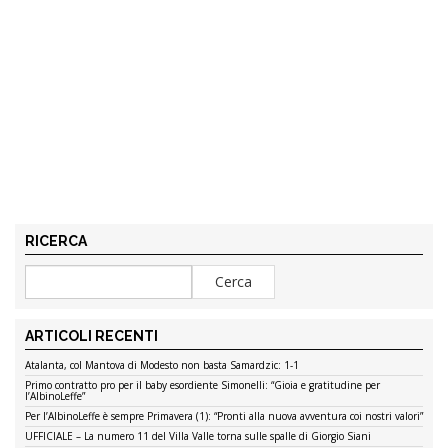
RICERCA
ARTICOLI RECENTI
Atalanta, col Mantova di Modesto non basta Samardzic: 1-1
Primo contratto pro per il baby esordiente Simonelli: “Gioia e gratitudine per
l’AlbinoLeffe”
Per l’AlbinoLeffe è sempre Primavera (1): “Pronti alla nuova avventura coi nostri valori”
UFFICIALE – La numero 11 del Villa Valle torna sulle spalle di Giorgio Siani