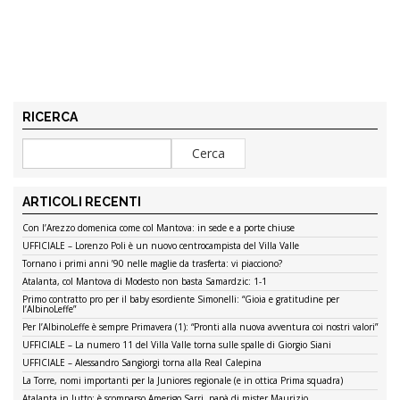
RICERCA
ARTICOLI RECENTI
Con l’Arezzo domenica come col Mantova: in sede e a porte chiuse
UFFICIALE – Lorenzo Poli è un nuovo centrocampista del Villa Valle
Tornano i primi anni ’90 nelle maglie da trasferta: vi piacciono?
Atalanta, col Mantova di Modesto non basta Samardzic: 1-1
Primo contratto pro per il baby esordiente Simonelli: “Gioia e gratitudine per
l’AlbinoLeffe”
Per l’AlbinoLeffe è sempre Primavera (1): “Pronti alla nuova avventura coi nostri valori”
UFFICIALE – La numero 11 del Villa Valle torna sulle spalle di Giorgio Siani
UFFICIALE – Alessandro Sangiorgi torna alla Real Calepina
La Torre, nomi importanti per la Juniores regionale (e in ottica Prima squadra)
Atalanta in lutto: è scomparso Amerigo Sarri, papà di mister Maurizio