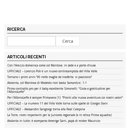
RICERCA
ARTICOLI RECENTI
Con l’Arezzo domenica come col Mantova: in sede e a porte chiuse
UFFICIALE – Lorenzo Poli è un nuovo centrocampista del Villa Valle
Tornano i primi anni ’90 nelle maglie da trasferta: vi piacciono?
Atalanta, col Mantova di Modesto non basta Samardzic: 1-1
Primo contratto pro per il baby esordiente Simonelli: “Gioia e gratitudine per
l’AlbinoLeffe”
Per l’AlbinoLeffe è sempre Primavera (1): “Pronti alla nuova avventura coi nostri valori”
UFFICIALE – La numero 11 del Villa Valle torna sulle spalle di Giorgio Siani
UFFICIALE – Alessandro Sangiorgi torna alla Real Calepina
La Torre, nomi importanti per la Juniores regionale (e in ottica Prima squadra)
Atalanta in lutto: è scomparso Amerigo Sarri, papà di mister Maurizio