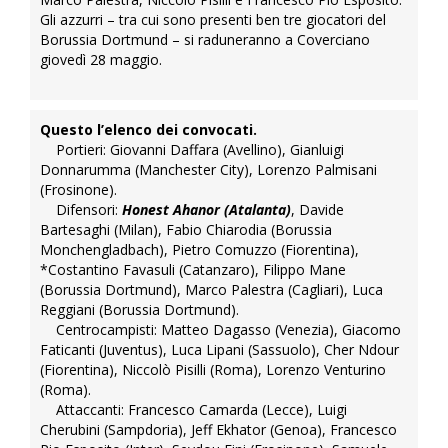
Gli azzurri – tra cui sono presenti ben tre giocatori del
Borussia Dortmund – si raduneranno a Coverciano
giovedì 28 maggio.
Questo l’elenco dei convocati.
Portieri: Giovanni Daffara (Avellino), Gianluigi
Donnarumma (Manchester City), Lorenzo Palmisani
(Frosinone).
Difensori:
Honest Ahanor (Atalanta)
, Davide
Bartesaghi (Milan), Fabio Chiarodia (Borussia
Monchengladbach), Pietro Comuzzo (Fiorentina),
*Costantino Favasuli (Catanzaro), Filippo Mane
(Borussia Dortmund), Marco Palestra (Cagliari), Luca
Reggiani (Borussia Dortmund).
Centrocampisti: Matteo Dagasso (Venezia), Giacomo
Faticanti (Juventus), Luca Lipani (Sassuolo), Cher Ndour
(Fiorentina), Niccolò Pisilli (Roma), Lorenzo Venturino
(Roma).
Attaccanti: Francesco Camarda (Lecce), Luigi
Cherubini (Sampdoria), Jeff Ekhator (Genoa), Francesco