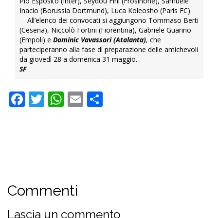
Pio Esposito (Inter), Seydou Fini (Frosinone), Samuele
Inacio (Borussia Dortmund), Luca Koleosho (Paris FC).
All’elenco dei convocati si aggiungono Tommaso Berti
(Cesena), Niccolò Fortini (Fiorentina), Gabriele Guarino
(Empoli) e
Dominic Vavassori (Atalanta)
, che
parteciperanno alla fase di preparazione delle amichevoli
da giovedì 28 a domenica 31 maggio.
SF
Facebook
Twitter
WhatsApp
Email
Condividi
Commenti
Lascia un commento