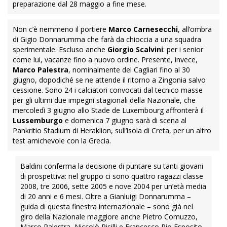
preparazione dal 28 maggio a fine mese.
Non c’è nemmeno il portiere
Marco Carnesecchi
, all’ombra
di Gigio Donnarumma che farà da chioccia a una squadra
sperimentale. Escluso anche
Giorgio Scalvini
: per i senior
come lui, vacanze fino a nuovo ordine. Presente, invece,
Marco Palestra
, nominalmente del Cagliari fino al 30
giugno, dopodiché se ne attende il ritorno a Zingonia salvo
cessione. Sono 24 i calciatori convocati dal tecnico masse
per gli ultimi due impegni stagionali della Nazionale, che
mercoledì 3 giugno allo Stade de Luxembourg affronterà il
Lussemburgo
e domenica 7 giugno sarà di scena al
Pankritio Stadium di Heraklion, sull’isola di Creta, per un altro
test amichevole con la Grecia.
Baldini conferma la decisione di puntare su tanti giovani
di prospettiva: nel gruppo ci sono quattro ragazzi classe
2008, tre 2006, sette 2005 e nove 2004 per un’età media
di 20 anni e 6 mesi. Oltre a Gianluigi Donnarumma –
guida di questa finestra internazionale – sono già nel
giro della Nazionale maggiore anche Pietro Comuzzo,
Marco Palestra, Niccolò Pisilli e Francesco Pio Esposito.