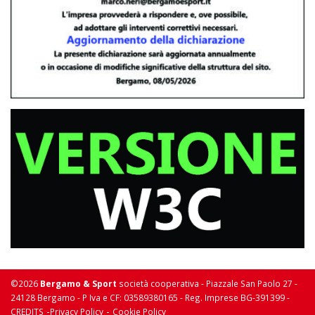
©2026
Bergamo & Sport
società cooperativa - Piazzale San Paolo 27 -
24128 Bergamo - P Iva e CF: 03589380165 - Reg. Imprese BG-391399 -
-
-
CREDITS
Privacy Policy
Cookie Policy