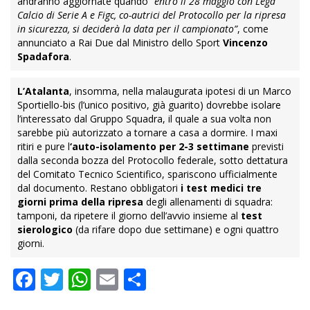
andranno aggiornate quando
“entro il 28 maggio con Lega
Calcio di Serie A e Figc, co-autrici del Protocollo per la ripresa
in sicurezza, si deciderà la data per il campionato”
, come
annunciato a Rai Due dal Ministro dello Sport
Vincenzo
Spadafora
.
L’Atalanta
, insomma, nella malaugurata ipotesi di un Marco
Sportiello-bis (l’unico positivo, già guarito) dovrebbe isolare
l’interessato dal Gruppo Squadra, il quale a sua volta non
sarebbe più autorizzato a tornare a casa a dormire. I maxi
ritiri e pure l
‘auto-isolamento per 2-3 settimane
previsti
dalla seconda bozza del Protocollo federale, sotto dettatura
del Comitato Tecnico Scientifico, spariscono ufficialmente
dal documento. Restano obbligatori
i test medici tre
giorni prima della ripresa
degli allenamenti di squadra:
tamponi, da ripetere il giorno dell’avvio insieme al
test
sierologico
(da rifare dopo due settimane) e ogni quattro
giorni.
Facebook
Twitter
WhatsApp
Email
Condividi