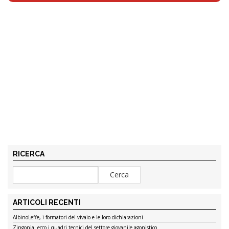
RICERCA
ARTICOLI RECENTI
AlbinoLeffe, i formatori del vivaio e le loro dichiarazioni
Zingonia: ecco i quadri tecnici del settore giovanile agonistico