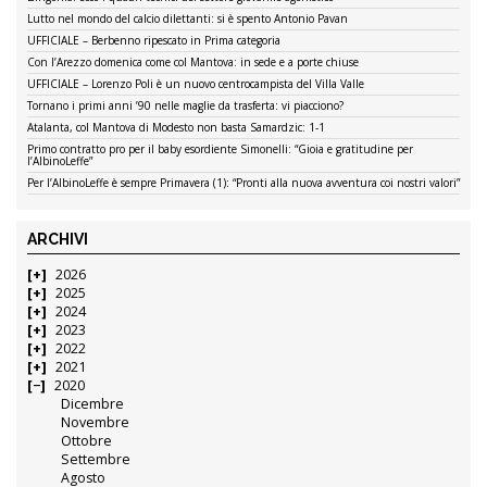
Lutto nel mondo del calcio dilettanti: si è spento Antonio Pavan
UFFICIALE – Berbenno ripescato in Prima categoria
Con l’Arezzo domenica come col Mantova: in sede e a porte chiuse
UFFICIALE – Lorenzo Poli è un nuovo centrocampista del Villa Valle
Tornano i primi anni ’90 nelle maglie da trasferta: vi piacciono?
Atalanta, col Mantova di Modesto non basta Samardzic: 1-1
Primo contratto pro per il baby esordiente Simonelli: “Gioia e gratitudine per
l’AlbinoLeffe”
Per l’AlbinoLeffe è sempre Primavera (1): “Pronti alla nuova avventura coi nostri valori”
ARCHIVI
2026
2025
2024
2023
2022
2021
2020
Dicembre
Novembre
Ottobre
Settembre
Agosto