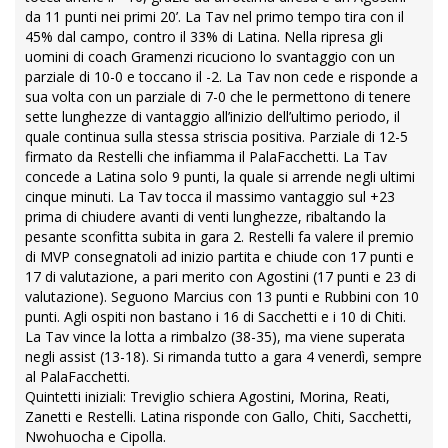
da 11 punti nei primi 20’. La Tav nel primo tempo tira con il
45% dal campo, contro il 33% di Latina. Nella ripresa gli
uomini di coach Gramenzi ricuciono lo svantaggio con un
parziale di 10-0 e toccano il -2. La Tav non cede e risponde a
sua volta con un parziale di 7-0 che le permettono di tenere
sette lunghezze di vantaggio all’inizio dell’ultimo periodo, il
quale continua sulla stessa striscia positiva. Parziale di 12-5
firmato da Restelli che infiamma il PalaFacchetti. La Tav
concede a Latina solo 9 punti, la quale si arrende negli ultimi
cinque minuti. La Tav tocca il massimo vantaggio sul +23
prima di chiudere avanti di venti lunghezze, ribaltando la
pesante sconfitta subita in gara 2. Restelli fa valere il premio
di MVP consegnatoli ad inizio partita e chiude con 17 punti e
17 di valutazione, a pari merito con Agostini (17 punti e 23 di
valutazione). Seguono Marcius con 13 punti e Rubbini con 10
punti. Agli ospiti non bastano i 16 di Sacchetti e i 10 di Chiti.
La Tav vince la lotta a rimbalzo (38-35), ma viene superata
negli assist (13-18). Si rimanda tutto a gara 4 venerdì, sempre
al PalaFacchetti.
Quintetti iniziali: Treviglio schiera Agostini, Morina, Reati,
Zanetti e Restelli. Latina risponde con Gallo, Chiti, Sacchetti,
Nwohuocha e Cipolla.