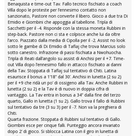
Benaquista e time-out Tav. Fallo tecnico fischiato a coach
Villa dopo le proteste per l’ennesimo contatto non
sanzionato, Pastore non converte il libero. Gioco a due tra Di
Emidio e Giombini che appoggia al tabellone. Tripla di
Sacchetti per il -4. Risponde con la stessa moneta Rubbini in
step-back. Pastore non ci sta e colpisce anche lui da oltre
l’arco. Piazzato dalla media di Cipolla per il -2. Assist no look
sotto le gambe di Di Emidio di Taflaj che trova Marcius solo
sotto canestro. Infrazione di passi fischiata a Nwohuocha.
Tripla di Reati dall’angolo su assist di Anchisi per il +7. Time-
out Villa dopo l’ennesimo fallo in attacco fischiato ai danni
della Tav. Stoppata di Taflaj sul tentativo di Chiti. Latina
esaurisce il bonus a 1’18” dal 30’. Anchisi in lunetta (2 su 2)
per il +9 che ridà un po’ di ossigeno alla Tav. Anche Rubbini in
lunetta (2 su 2) e la Tav è di nuovo in doppia cifra di
vantaggio. La Tav entra in bonus a 34” dalla fine del terzo
quarto, Gallo in lunetta (1 su 2). Gallo trova il fallo di Rubbini
sul tentativo da tre (3 su 3) per il -7. Non va la preghiera di
Chiti.
Quarta frazione. Stoppata di Rubbini sul tentativo di Gallo.
Giombini esce per cinque falli. Punteggio ancora invariato
dopo 2’ di gioco. Si sblocca Latina con il giro in lunetta di