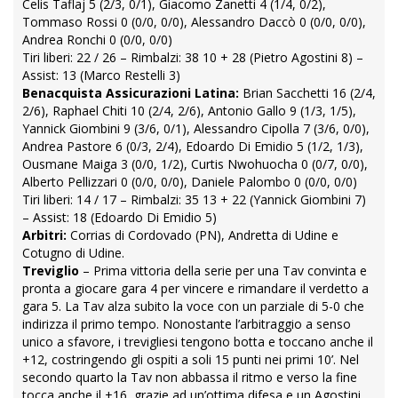
Celis Taflaj 5 (2/3, 0/1), Giacomo Zanetti 4 (1/4, 0/2),
Tommaso Rossi 0 (0/0, 0/0), Alessandro Daccò 0 (0/0, 0/0),
Andrea Ronchi 0 (0/0, 0/0)
Tiri liberi: 22 / 26 – Rimbalzi: 38 10 + 28 (Pietro Agostini 8) –
Assist: 13 (Marco Restelli 3)
Benacquista Assicurazioni Latina:
Brian Sacchetti 16 (2/4,
2/6), Raphael Chiti 10 (2/4, 2/6), Antonio Gallo 9 (1/3, 1/5),
Yannick Giombini 9 (3/6, 0/1), Alessandro Cipolla 7 (3/6, 0/0),
Andrea Pastore 6 (0/3, 2/4), Edoardo Di Emidio 5 (1/2, 1/3),
Ousmane Maiga 3 (0/0, 1/2), Curtis Nwohuocha 0 (0/7, 0/0),
Alberto Pellizzari 0 (0/0, 0/0), Daniele Palombo 0 (0/0, 0/0)
Tiri liberi: 14 / 17 – Rimbalzi: 35 13 + 22 (Yannick Giombini 7)
– Assist: 18 (Edoardo Di Emidio 5)
Arbitri:
Corrias di Cordovado (PN), Andretta di Udine e
Cotugno di Udine.
Treviglio
– Prima vittoria della serie per una Tav convinta e
pronta a giocare gara 4 per vincere e rimandare il verdetto a
gara 5. La Tav alza subito la voce con un parziale di 5-0 che
indirizza il primo tempo. Nonostante l’arbitraggio a senso
unico a sfavore, i trevigliesi tengono botta e toccano anche il
+12, costringendo gli ospiti a soli 15 punti nei primi 10’. Nel
secondo quarto la Tav non abbassa il ritmo e verso la fine
tocca anche il +16, grazie ad un’ottima difesa e un Agostini