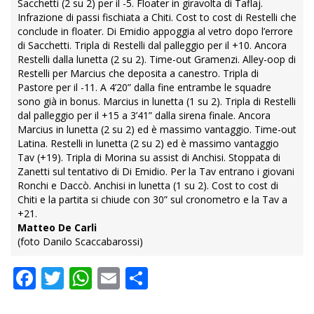
Sacchetti (2 su 2) per il -5. Floater in giravolta di Taflaj.
Infrazione di passi fischiata a Chiti. Cost to cost di Restelli che
conclude in floater. Di Emidio appoggia al vetro dopo l’errore
di Sacchetti. Tripla di Restelli dal palleggio per il +10. Ancora
Restelli dalla lunetta (2 su 2). Time-out Gramenzi. Alley-oop di
Restelli per Marcius che deposita a canestro. Tripla di
Pastore per il -11. A 4’20” dalla fine entrambe le squadre
sono già in bonus. Marcius in lunetta (1 su 2). Tripla di Restelli
dal palleggio per il +15 a 3’41” dalla sirena finale. Ancora
Marcius in lunetta (2 su 2) ed è massimo vantaggio. Time-out
Latina. Restelli in lunetta (2 su 2) ed è massimo vantaggio
Tav (+19). Tripla di Morina su assist di Anchisi. Stoppata di
Zanetti sul tentativo di Di Emidio. Per la Tav entrano i giovani
Ronchi e Daccò. Anchisi in lunetta (1 su 2). Cost to cost di
Chiti e la partita si chiude con 30” sul cronometro e la Tav a
+21.
Matteo De Carli
(foto Danilo Scaccabarossi)
Facebook
Twitter
WhatsApp
Email
Condividi