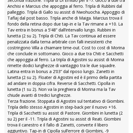
Seconda frazione. Tripla di Di Emidio per il -7. Gioco a due tra
Anchisi e Marcius che appoggia al ferro. Tripla di Rubbini dal
palleggio. Tripla di Gallo su assist di Nwohuocha. Appoggio di
Taflaj dal post basso. Tripla anche di Maiga. Marcius trova il
fondo della retina dopo due tap-in e la Tav rimane a +10. La
Tav entra in bonus a 5’48” dall’intervallo lungo. Rubbini in
lunetta (2 su 2). Tripla di Chiti. La Tav continua ad essere
penalizzata dalla terna arbitrale con falli inesistenti che
costringono Villa a chiamare time-out. Cost to cost di Morina
che conclude in sottomano. Gioco a due tra Chiti e Sacchetti
che appoggia al ferro. La tripla di Agostini su assist di Morina
rimette dodici lunghezze di vantaggio tra le due squadre.
Latina entra in bonus a 2’03” dal riposo lungo. Zanetti in
lunetta (2 su 2). Floater di Agostini ed è il primo della partita
ad andare in doppia cifra. Reverse di Sacchetti. Cipolla in
lunetta (1 su 2). Non va la preghiera di Morina ma la Tav
chiude avanti di tredici lunghezze.
Terza frazione. Stoppata di Agostini sul tentativo di Giombini.
Tripla dello stesso Agostini in step-back per il nuovo +16.
Tripla di Sacchetti su assist di Pastore. Giombini in lunetta (2
su 2) per il -11. Tripla di Agostini su assist di Reati. Giombini
trova il canestro e il fallo di Zanetti, converte il libero
aggiuntivo. Tap-in di Cipolla sull’errore di Giombini, -9