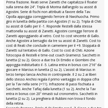
Prima frazione. Reati serve Zanetti che capitalizza il floater
sulla sirena dei 24”. Tripla di Morina dall’angolo su assist di
Agostini. Serie di fischi non attribuiti a favore della Tav.
Cipolla appoggia correggendo l’errore di Nwohuocha. Primo
giro in lunetta della partita con Agostini (1 su 2). Tripla di Chiti
su assist di Gallo per il -1. Risponde Restelli dalla stessa
mattonella su assist di Zanetti. Agostini corregge l’errore di
Zanetti appoggiando al vetro. Cost to cost vincente di Gallo.
Anche Agostini a bersaglio da tre su assist di Zanetti. Cost to
cost di Reati che conclude in cameriere per il +9. Stoppata di
Zanetti sul tentativo di Gallo. Cost to cost di Chiti. Azione
fotocopia di Restelli e time-out coach Gramenzi. Sacchetti in
lunetta (2 su 2). Gioco a due tra Di Emidio e Giombini che
appoggia indisturbato il -5. Latina entra in bonus con 2’16” da
giocare e Marcius in lunetta (2 su 2). L’assist di Marcius in
terzo tempo lancia Anchisi in contropiede. Il 2 su 2 ai liberi
dello stesso Anchisi regala il primo vantaggio in doppia cifra
per la Tav nella serie (+11). Infrazione di passi fischiata a
Sacchetti. Anche Taflaj dalla lunetta (1 su 2). Anche la Tav
entra in bonus con 20” rimasti sul cronometro. Sacchetti in
lunetta (2 su 2). La preghiera di Rubbini non trova il fondo
della retina.