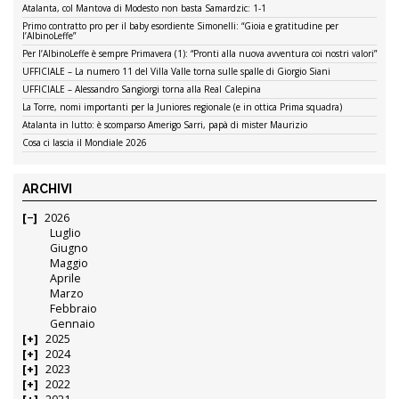
Atalanta, col Mantova di Modesto non basta Samardzic: 1-1
Primo contratto pro per il baby esordiente Simonelli: “Gioia e gratitudine per
l’AlbinoLeffe”
Per l’AlbinoLeffe è sempre Primavera (1): “Pronti alla nuova avventura coi nostri valori”
UFFICIALE – La numero 11 del Villa Valle torna sulle spalle di Giorgio Siani
UFFICIALE – Alessandro Sangiorgi torna alla Real Calepina
La Torre, nomi importanti per la Juniores regionale (e in ottica Prima squadra)
Atalanta in lutto: è scomparso Amerigo Sarri, papà di mister Maurizio
Cosa ci lascia il Mondiale 2026
ARCHIVI
2026
Luglio
Giugno
Maggio
Aprile
Marzo
Febbraio
Gennaio
2025
2024
2023
2022