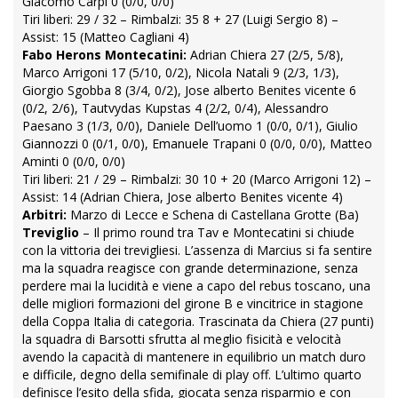
Giacomo Carpi 0 (0/0, 0/0)
Tiri liberi: 29 / 32 – Rimbalzi: 35 8 + 27 (Luigi Sergio 8) –
Assist: 15 (Matteo Cagliani 4)
Fabo Herons Montecatini:
Adrian Chiera 27 (2/5, 5/8),
Marco Arrigoni 17 (5/10, 0/2), Nicola Natali 9 (2/3, 1/3),
Giorgio Sgobba 8 (3/4, 0/2), Jose alberto Benites vicente 6
(0/2, 2/6), Tautvydas Kupstas 4 (2/2, 0/4), Alessandro
Paesano 3 (1/3, 0/0), Daniele Dell’uomo 1 (0/0, 0/1), Giulio
Giannozzi 0 (0/1, 0/0), Emanuele Trapani 0 (0/0, 0/0), Matteo
Aminti 0 (0/0, 0/0)
Tiri liberi: 21 / 29 – Rimbalzi: 30 10 + 20 (Marco Arrigoni 12) –
Assist: 14 (Adrian Chiera, Jose alberto Benites vicente 4)
Arbitri:
Marzo di Lecce e Schena di Castellana Grotte (Ba)
Treviglio
– Il primo round tra Tav e Montecatini si chiude
con la vittoria dei trevigliesi. L’assenza di Marcius si fa sentire
ma la squadra reagisce con grande determinazione, senza
perdere mai la lucidità e viene a capo del rebus toscano, una
delle migliori formazioni del girone B e vincitrice in stagione
della Coppa Italia di categoria. Trascinata da Chiera (27 punti)
la squadra di Barsotti sfrutta al meglio fisicità e velocità
avendo la capacità di mantenere in equilibrio un match duro
e difficile, degno della semifinale di play off. L’ultimo quarto
definisce l’esito della sfida, giocata senza risparmio e con