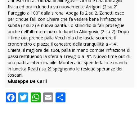
Canestro in acrobazia di Alibegovic. Orma è una battaglia
fisica ed ora in lunetta va nuovamente Arrigoni (2 su 2).
Pareggio a 100” dalla sirena. Abega fa 2 su 2. Zanetti esce
per cinque falli con Chiera che fa vedere bene l’infrazione
subita (2 su 2) e nuova parità. Lo stillicidio di falli prosegue
anche nell’ultimo minuto. In lunetta Alibegovic (2 su 2). Dopo
il time out prende palla Vecchiola che lascia scorrere il
cronometro e piazza il canestro della tranquillità a -14”.
Chiera, il migliore dei suoi, palla in mano compie infrazione di
passi restituendo la sfera a Treviglio a -9”. Nuovo time out di
una partita interminabile. Montecatini spende fallo e manda
in lunetta Reati ( su 2) spegnendo le residue speranze dei
toscani.
Giuseppe De Carli
Facebook
Twitter
WhatsApp
Email
Condividi