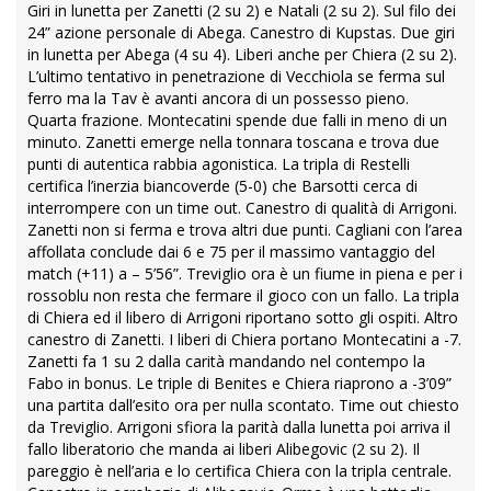
Giri in lunetta per Zanetti (2 su 2) e Natali (2 su 2). Sul filo dei
24” azione personale di Abega. Canestro di Kupstas. Due giri
in lunetta per Abega (4 su 4). Liberi anche per Chiera (2 su 2).
L’ultimo tentativo in penetrazione di Vecchiola se ferma sul
ferro ma la Tav è avanti ancora di un possesso pieno.
Quarta frazione. Montecatini spende due falli in meno di un
minuto. Zanetti emerge nella tonnara toscana e trova due
punti di autentica rabbia agonistica. La tripla di Restelli
certifica l’inerzia biancoverde (5-0) che Barsotti cerca di
interrompere con un time out. Canestro di qualità di Arrigoni.
Zanetti non si ferma e trova altri due punti. Cagliani con l’area
affollata conclude dai 6 e 75 per il massimo vantaggio del
match (+11) a – 5’56”. Treviglio ora è un fiume in piena e per i
rossoblu non resta che fermare il gioco con un fallo. La tripla
di Chiera ed il libero di Arrigoni riportano sotto gli ospiti. Altro
canestro di Zanetti. I liberi di Chiera portano Montecatini a -7.
Zanetti fa 1 su 2 dalla carità mandando nel contempo la
Fabo in bonus. Le triple di Benites e Chiera riaprono a -3’09”
una partita dall’esito ora per nulla scontato. Time out chiesto
da Treviglio. Arrigoni sfiora la parità dalla lunetta poi arriva il
fallo liberatorio che manda ai liberi Alibegovic (2 su 2). Il
pareggio è nell’aria e lo certifica Chiera con la tripla centrale.