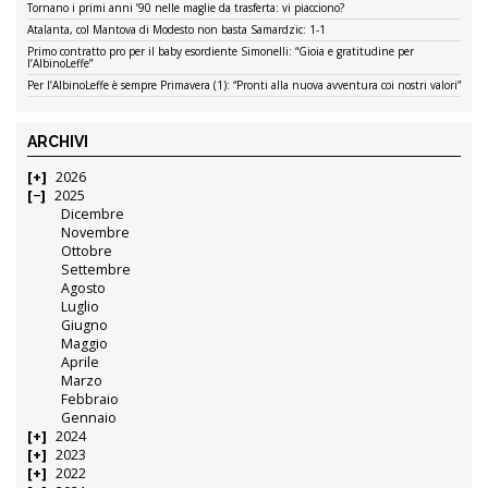
Tornano i primi anni ’90 nelle maglie da trasferta: vi piacciono?
Atalanta, col Mantova di Modesto non basta Samardzic: 1-1
Primo contratto pro per il baby esordiente Simonelli: “Gioia e gratitudine per
l’AlbinoLeffe”
Per l’AlbinoLeffe è sempre Primavera (1): “Pronti alla nuova avventura coi nostri valori”
ARCHIVI
2026
2025
Dicembre
Novembre
Ottobre
Settembre
Agosto
Luglio
Giugno
Maggio
Aprile
Marzo
Febbraio
Gennaio
2024
2023
2022