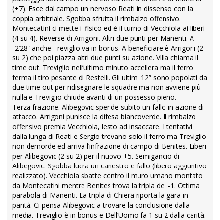
(+7). Esce dal campo un nervoso Reati in dissenso con la
coppia arbitriale. Sgobba sfrutta il rimbalzo offensivo.
Montecatini ci mette il fisico ed è il turno di Vecchiola ai liberi
(4 su 4). Reverse di Arrigoni. Altri due punti per Manenti. A
-2’28” anche Treviglio va in bonus. A beneficiare è Arrigoni (2
su 2) che poi piazza altri due punti su azione. Villa chiama il
time out. Treviglio nell’ultimo minuto accellera ma il ferro
ferma il tiro pesante di Restelli. Gli ultimi 12” sono popolati da
due time out per ridisegnare le squadre ma non avviene più
nulla e Treviglio chiude avanti di un possesso pieno.
Terza frazione. Alibegovic spende subito un fallo in azione di
attacco. Arrigoni punisce la difesa biancoverde. Il rimbalzo
offensivo premia Vecchiola, lesto ad insaccare. I tentativi
dalla lunga di Reati e Sergio trovano solo il ferro ma Treviglio
non demorde ed arriva l’infrazione di campo di Benites. Liberi
per Alibegovic (2 su 2) per il nuovo +5. Semigancio di
Alibegovic. Sgobba lucra un canestro e fallo (libero aggiuntivo
realizzato). Vecchiola sbatte contro il muro umano montato
da Montecatini mentre Benites trova la tripla del -1. Ottima
parabola di Manenti. La tripla di Chiera riporta la gara in
parità. Ci pensa Alibegovic a trovare la conclusione dalla
media. Treviglio è in bonus e Dell’Uomo fa 1 su 2 dalla carità.