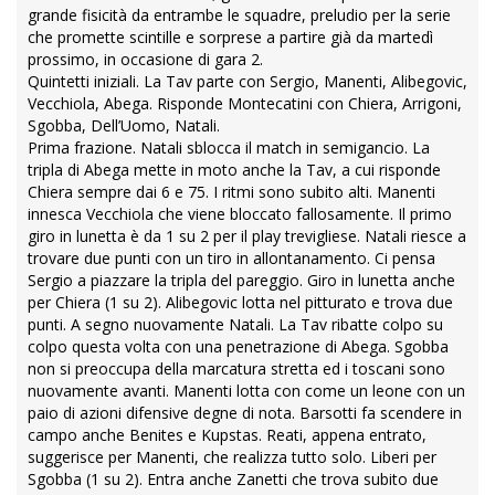
grande fisicità da entrambe le squadre, preludio per la serie
che promette scintille e sorprese a partire già da martedì
prossimo, in occasione di gara 2.
Quintetti iniziali. La Tav parte con Sergio, Manenti, Alibegovic,
Vecchiola, Abega. Risponde Montecatini con Chiera, Arrigoni,
Sgobba, Dell’Uomo, Natali.
Prima frazione. Natali sblocca il match in semigancio. La
tripla di Abega mette in moto anche la Tav, a cui risponde
Chiera sempre dai 6 e 75. I ritmi sono subito alti. Manenti
innesca Vecchiola che viene bloccato fallosamente. Il primo
giro in lunetta è da 1 su 2 per il play trevigliese. Natali riesce a
trovare due punti con un tiro in allontanamento. Ci pensa
Sergio a piazzare la tripla del pareggio. Giro in lunetta anche
per Chiera (1 su 2). Alibegovic lotta nel pitturato e trova due
punti. A segno nuovamente Natali. La Tav ribatte colpo su
colpo questa volta con una penetrazione di Abega. Sgobba
non si preoccupa della marcatura stretta ed i toscani sono
nuovamente avanti. Manenti lotta con come un leone con un
paio di azioni difensive degne di nota. Barsotti fa scendere in
campo anche Benites e Kupstas. Reati, appena entrato,
suggerisce per Manenti, che realizza tutto solo. Liberi per
Sgobba (1 su 2). Entra anche Zanetti che trova subito due