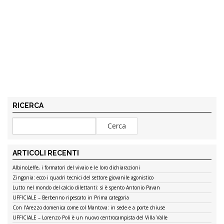
RICERCA
ARTICOLI RECENTI
AlbinoLeffe, i formatori del vivaio e le loro dichiarazioni
Zingonia: ecco i quadri tecnici del settore giovanile agonistico
Lutto nel mondo del calcio dilettanti: si è spento Antonio Pavan
UFFICIALE – Berbenno ripescato in Prima categoria
Con l’Arezzo domenica come col Mantova: in sede e a porte chiuse
UFFICIALE – Lorenzo Poli è un nuovo centrocampista del Villa Valle