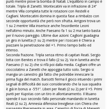
punti mentre piove la bomba di Natali. L’equilibrio in campo è
totale. Tripla di Zanetti. Montecatini va in infrazione di 24”
mentre Villa completa tutte le rotazioni con Restelli e
Cagliani. Montecatini domina in questa fase a rimbalzo con
seconde opportunità che però non sfrutta. Arrigoni trova un
1 su 2 mentre Villa inserisce anche l’esordiente Leoni
nell’ultimo minuto. Anche Paesano fa 1 su 2 ma tanto basta
per il nuovo pareggio. Ultime due azioni: Caglioni guadagna
un giro in lunetta (1 su 2) mentre per i toscani è Chiera a
piazzare la penetrazione del +1. Primo tempo bello ed
intenso.
Seconda frazione. Tripla senza ritmo di capitan Reati. Sergio
lotta con Benites e trova il fallo (2 su 2). Va in lunetta anche
Paesano (1 su 2) che si rifà poi dalla media. Cagliani offre un
cioccolatino a Zanetti che appoggia tutto solo. Sergio si
mangia un canestro già fatto che potrebbe innescare la
prima fuga del match. Barsotti ferma il gioco intuendo i primi
segnali di difficoltà dei suoi considerando che la sua squadra
è già in bonus a -5’51”. Liberi per Reati (2 su 2) per il +5. Primi
punti per Kupstas con un tiro in allontanamento. Il lituano
spende il suo secondo fallo personale mandando in lunetta
Reati (2 su 2). Amnesia difensiva trevigliese con Chiera che
passeggia liberamente in area. Canestro di forza di Manenti