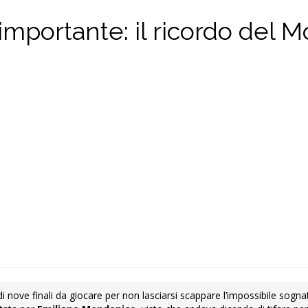
ù importante: il ricordo del
 di nove finali da giocare per non lasciarsi scappare l’impossibile sogn