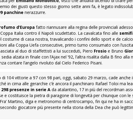
tata per
Emiliano Mondonico
, visto che andava dicendo di tifare per
 premio dei giusti questo stesso giorno sette anni fa, è legato indissolu
99 panchine
nerazzurre.
rofumo d’Europa
fatto riannusare alla regina delle provinciali adess
Coppa Italia contro il Napoli scudettato. La cavalcata fino alle
semifi
l costume di casa nostra, travalicando i confini dello sport e de calci
oni alla Coppa Uefa consecutive, primo turno consumato con l’uscita
sciata al duo di staffettisti a lui succeduti, Piero
Frosio
e Bruno
Gior
edia alzata in finale con l’Ajax nel ’92, l’altra risalita dalla B fino alla
nza contare l’angelo rivoluto dal Cielo Federico Pisani.
o di 104 vittorie a 97 con 98 pari, oggi, sabato 29 marzo, cade anche i
ché in cima alle gerarchie c’è ancora il panchinaro Rafael Toloi ma lea
e
298 presenze in serie A
da atalantino, 17 in più del recordman ass
se e costituisce la pietra di paragone di longevità per chiunque con le
. Fra’ Martino, diga e metronomo di centrocampo, fin qui ne ha in sac
 Il secondo giocatore più presente nella storia della Dea che può legit