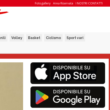
Fotogallery
Area Riservata
I NOSTRI CONTATTI
nili
Volley
Basket
Ciclismo
Sport vari