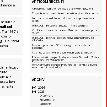
 la
ARTICOLI RECENTI
bilmente al
AlbinoLeffe, i formatori del vivaio e le loro dichiarazioni
Zingonia: ecco i quadri tecnici del settore giovanile agonistico
Lutto nel mondo del calcio dilettanti: si è spento Antonio
Pavan
o assurta a
UFFICIALE – Berbenno ripescato in Prima categoria
nali col
Con l’Arezzo domenica come col Mantova: in sede e a porte
o. Tra 1987 e
chiuse
 con lo
UFFICIALE – Lorenzo Poli è un nuovo centrocampista del
gi
. Dal 1994
Villa Valle
 nuova
Tornano i primi anni ’90 nelle maglie da trasferta: vi
piacciono?
Atalanta, col Mantova di Modesto non basta Samardzic: 1-1
Primo contratto pro per il baby esordiente Simonelli: “Gioia e
gratitudine per l’AlbinoLeffe”
l
Per l’AlbinoLeffe è sempre Primavera (1): “Pronti alla nuova
der effettivo
avventura coi nostri valori”
oluto
 sue
435
ARCHIVI
coccia ben
timamente
2026
2025
Dicembre
Novembre
Ottobre