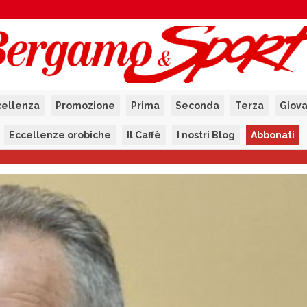
cellenza
Promozione
Prima
Seconda
Terza
Giova
Eccellenze orobiche
Il Caffè
I nostri Blog
Abbonati