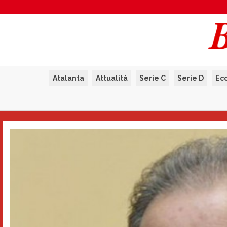
Atalanta
Attualità
Serie C
Serie D
Ec