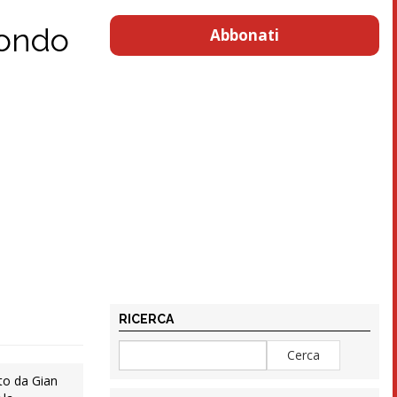
 Mondo
Abbonati
RICERCA
ato da Gian