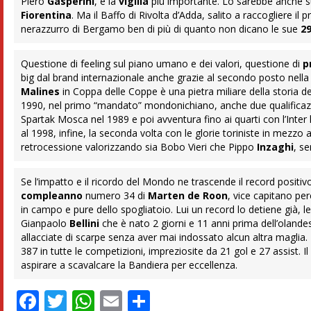
Piero
Gasperini
, è la
vigilia
più importante. Lo sarebbe anche s
Fiorentina
. Ma il Baffo di Rivolta d’Adda, salito a raccogliere il
nerazzurro di Bergamo ben di più di quanto non dicano le sue
2
Questione di feeling sul piano umano e dei valori, questione di
p
big dal brand internazionale anche grazie al secondo posto nella 
Malines
in Coppa delle Coppe è una pietra miliare della storia de
1990, nel primo “mandato” mondonichiano, anche due qualificazi
Spartak Mosca nel 1989 e poi avventura fino ai quarti con l’Inter la
al 1998, infine, la seconda volta con le glorie toriniste in mezzo a s
retrocessione valorizzando sia Bobo Vieri che Pippo
Inzaghi
, se
Se l’impatto e il ricordo del Mondo ne trascende il record positiv
compleanno
numero 34 di
Marten de Roon
, vice capitano per
in campo e pure dello spogliatoio. Lui un record lo detiene già, l
Gianpaolo
Bellini
che è nato 2 giorni e 11 anni prima dell’olande
allacciate di scarpe senza aver mai indossato alcun altra maglia
387 in tutte le competizioni, impreziosite da 21 gol e 27 assist.
aspirare a scavalcare la Bandiera per eccellenza.
Facebook
Twitter
WhatsApp
Email
Condividi