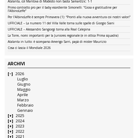
Atalanta, col Mantova di Modesto non basta Samardzic: 1-1
Primo contratto pro per il baby esordiente Simonelli: “Gioia e gratitudine per
l’AlbinoLeffe”
Per l’AlbinoLeffe è sempre Primavera (1): “Pronti alla nuova avventura coi nostri valori”
UFFICIALE – La numero 11 del Villa Valle torna sulle spalle di Giorgio Siani
UFFICIALE – Alessandro Sangiorgi torna alla Real Calepina
La Torre, nomi importanti per la Juniores regionale (e in ottica Prima squadra)
Atalanta in lutto: è scomparso Amerigo Sarri, papà di mister Maurizio
Cosa ci lascia il Mondiale 2026
ARCHIVI
2026
Luglio
Giugno
Maggio
Aprile
Marzo
Febbraio
Gennaio
2025
2024
2023
2022
2021