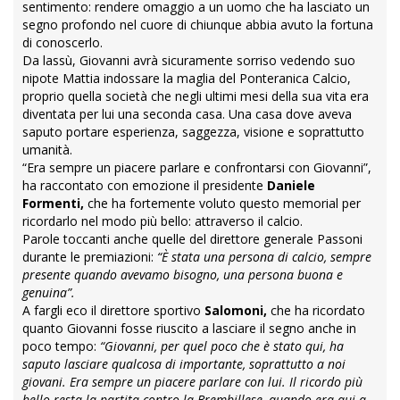
sentimento: rendere omaggio a un uomo che ha lasciato un
segno profondo nel cuore di chiunque abbia avuto la fortuna
di conoscerlo.
Da lassù, Giovanni avrà sicuramente sorriso vedendo suo
nipote Mattia indossare la maglia del Ponteranica Calcio,
proprio quella società che negli ultimi mesi della sua vita era
diventata per lui una seconda casa. Una casa dove aveva
saputo portare esperienza, saggezza, visione e soprattutto
umanità.
“Era sempre un piacere parlare e confrontarsi con Giovanni”,
ha raccontato con emozione il presidente
Daniele
Formenti,
che ha fortemente voluto questo memorial per
ricordarlo nel modo più bello: attraverso il calcio.
Parole toccanti anche quelle del direttore generale Passoni
durante le premiazioni:
“È stata una persona di calcio, sempre
presente quando avevamo bisogno, una persona buona e
genuina”.
A fargli eco il direttore sportivo
Salomoni,
che ha ricordato
quanto Giovanni fosse riuscito a lasciare il segno anche in
poco tempo:
“Giovanni, per quel poco che è stato qui, ha
saputo lasciare qualcosa di importante, soprattutto a noi
giovani. Era sempre un piacere parlare con lui. Il ricordo più
bello resta la
partita contro la Brembillese, quando era qui a