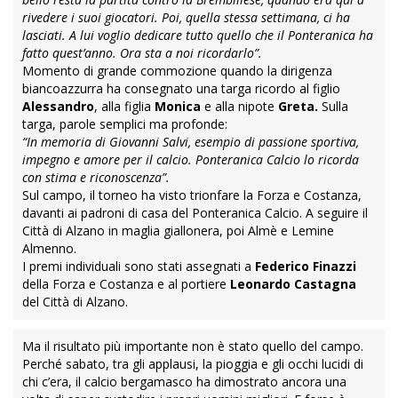
rivedere i suoi giocatori. Poi, quella stessa settimana, ci ha
lasciati. A lui voglio dedicare tutto quello che il Ponteranica ha
fatto quest’anno. Ora sta a noi ricordarlo”.
Momento di grande commozione quando la dirigenza
biancoazzurra ha consegnato una targa ricordo al figlio
Alessandro
, alla figlia
Monica
e alla nipote
Greta.
Sulla
targa, parole semplici ma profonde:
“In memoria di Giovanni Salvi, esempio di passione sportiva,
impegno e amore per il calcio. Ponteranica Calcio lo ricorda
con stima e riconoscenza”.
Sul campo, il torneo ha visto trionfare la Forza e Costanza,
davanti ai padroni di casa del Ponteranica Calcio. A seguire il
Città di Alzano in maglia giallonera, poi Almè e Lemine
Almenno.
I premi individuali sono stati assegnati a
Federico Finazzi
della Forza e Costanza e al portiere
Leonardo Castagna
del Città di Alzano.
Ma il risultato più importante non è stato quello del campo.
Perché sabato, tra gli applausi, la pioggia e gli occhi lucidi di
chi c’era, il calcio bergamasco ha dimostrato ancora una