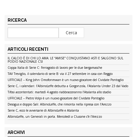
RICERCA
ARTICOLI RECENTI
IL CALCIO È DI CHI LO AMA: LE “AMISE” CONQUISTANO ASTI E SALGONO SUL
PODIO NAZIONALE CSI
Coppa Italia di Serie C: Ferragosto di lavoro per le due bergamasche
TAV Treviglio, il calendario di serie B: via il 27 settembre in casa con Reggio
UFFICIALE – King John Omofonmwan è un nuovo giocatore del Cividate Pontoglio
Serie C, i calendari: l’AlbinoLeffe debutta a Gorgonzola, l’Atalanta Under 23 dal Vado
Tifosi accontentati: martedì 4 agosto riabbracceranno l’Atalanta allo stadio
UFFICIALE – Pietro Volpi è un nuovo giocatore del Cividate Pontoglio
Desogus e doppio Sali: AlbinoLeffe, che rimonta nella ripresa con l’Arezzo
Serie C, ecco le avversarie di AlbinoLeffe e Atalanta
AlbinoLeffe, un Generali in porta. Mercoledì a Clusone c’è l’Arezzo
ARCHIVI