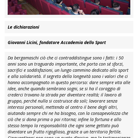
Le dichiarazioni
Giovanni Licini, fondatore Accademia dello Sport
Da bergamaschi ciò che ci contraddistingue sono i fatti: i 50
anni sono un traguardo importante, che porta con sé sforzi,
sacrifici e soddisfazioni, un lungo cammino dedicato allo sport
e alla solidarietà. Il segreto della longevità sono i valori che ci
hanno accompagnato in questo percorso: dare sempre vita alle
idee, anche quando sembrano sogni, se si ha il coraggio di
crederci trovano la strada per diventare realtà; il lavoro di
gruppo, perché nulla si costruisce da soli; lavorare senza
interessi personali, mettendo al centro il bene degli altri,
aiutando sempre chi ne ha bisogno, con la consapevolezza che
ciò che si dona prima o poi ritorna; infine la fortuna e allo
stesso tempo la responsabilità che ogni seme gettato può
diventare un frutto rigoglioso, grazie a un territorio fertile.
Cinquant’anni non sono un punto d’arrivo, ma la testimonianza