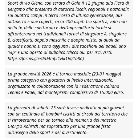
Sport di via Gleno, con serata di Gala il 12 giugno alla Fiera di
Bergamo alla presenza di autorità locali, regionali e nazionali:
sui quattro campi in terra rossa di ultima generazione, due
all’aperto e due coperti, circa 400 ospiti tra sportivi, volti noti
della tv, dello spettacolo e dell’imprenditoria locale si
affronteranno nei tradizionali tornei di singolare A, singolare
B, classificati, doppio maschile e doppio misto, ai quali da
qualche hanno si sono aggiunti i due tabelloni del padel, uno
“vip” e uno aperto al pubblico (clicca qui per iscriverti:
https://forms.gle/diD4mf51Hk1Bq1b86).
La grande novità 2026 è il torneo maschile (23-31 maggio)
prima categoria con giocatori di livello internazionale,
organizzato in collaborazione con la Federazione Italiana
Tennis e Padel, dal montepremi complessivo di 15.000 euro.
La giornata di sabato 23 sarà invece dedicata ai più giovani,
con un centinaio di bambini iscritti ai circoli del territorio che
si ritroveranno per un torneo alla memoria del maestro
Giorgio Röhrich ma soprattutto per una grande festa
all’insegna dello sport e del divertimento.