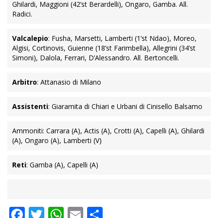
Ghilardi, Maggioni (42’st Berardelli), Ongaro, Gamba. All.
Radici.
Valcalepio
: Fusha, Marsetti, Lamberti (1’st Ndao), Moreo,
Algisi, Cortinovis, Guienne (18’st Farimbella), Allegrini (34’st
Simoni), Dalola, Ferrari, D’Alessandro. All. Bertoncelli.
Arbitro
: Attanasio di Milano
Assistenti
: Giaramita di Chiari e Urbani di Cinisello Balsamo
Ammoniti: Carrara (A), Actis (A), Crotti (A), Capelli (A), Ghilardi
(A), Ongaro (A), Lamberti (V)
Reti
: Gamba (A), Capelli (A)
Facebook
Twitter
WhatsApp
Email
Condividi