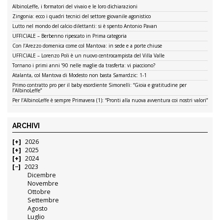
AlbinoLeffe, i formatori del vivaio e le loro dichiarazioni
Zingonia: ecco i quadri tecnici del settore giovanile agonistico
Lutto nel mondo del calcio dilettanti: si è spento Antonio Pavan
UFFICIALE – Berbenno ripescato in Prima categoria
Con l’Arezzo domenica come col Mantova: in sede e a porte chiuse
UFFICIALE – Lorenzo Poli è un nuovo centrocampista del Villa Valle
Tornano i primi anni ’90 nelle maglie da trasferta: vi piacciono?
Atalanta, col Mantova di Modesto non basta Samardzic: 1-1
Primo contratto pro per il baby esordiente Simonelli: “Gioia e gratitudine per
l’AlbinoLeffe”
Per l’AlbinoLeffe è sempre Primavera (1): “Pronti alla nuova avventura coi nostri valori”
ARCHIVI
2026
2025
2024
2023
Dicembre
Novembre
Ottobre
Settembre
Agosto
Luglio