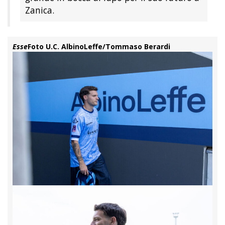
Zanica.
Esse
Foto U.C. AlbinoLeffe/Tommaso Berardi