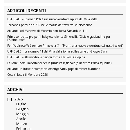
ARTICOLI RECENTI
UFFICIALE – Lorenzo Poli è un nuovo centrocampista del Villa Valle
Tornano i primi anni ’90 nelle maglie da trasferta: vi piacciono?
Atalanta, col Mantova di Modesto non basta Samardzic: 1-1
Primo contratto pro per il baby esordiente Simonelli: “Gioia e gratitudine per
l’AlbinoLeffe”
Per l’AlbinoLeffe è sempre Primavera (1): “Pronti alla nuova avventura coi nostri valori”
UFFICIALE – La numero 11 del Villa Valle torna sulle spalle di Giorgio Siani
UFFICIALE – Alessandro Sangiorgi torna alla Real Calepina
La Torre, nomi importanti per la Juniores regionale (e in ottica Prima squadra)
Atalanta in lutto: è scomparso Amerigo Sarri, papà di mister Maurizio
Cosa ci lascia il Mondiale 2026
ARCHIVI
2026
Luglio
Giugno
Maggio
Aprile
Marzo
Febbraio