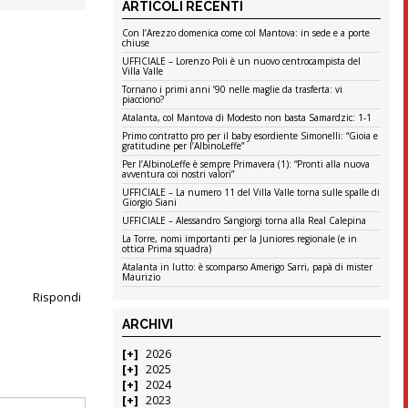
ARTICOLI RECENTI
Con l’Arezzo domenica come col Mantova: in sede e a porte
chiuse
UFFICIALE – Lorenzo Poli è un nuovo centrocampista del
Villa Valle
Tornano i primi anni ’90 nelle maglie da trasferta: vi
piacciono?
Atalanta, col Mantova di Modesto non basta Samardzic: 1-1
Primo contratto pro per il baby esordiente Simonelli: “Gioia e
gratitudine per l’AlbinoLeffe”
Per l’AlbinoLeffe è sempre Primavera (1): “Pronti alla nuova
avventura coi nostri valori”
UFFICIALE – La numero 11 del Villa Valle torna sulle spalle di
Giorgio Siani
UFFICIALE – Alessandro Sangiorgi torna alla Real Calepina
La Torre, nomi importanti per la Juniores regionale (e in
ottica Prima squadra)
Atalanta in lutto: è scomparso Amerigo Sarri, papà di mister
Maurizio
Rispondi
ARCHIVI
2026
2025
2024
2023