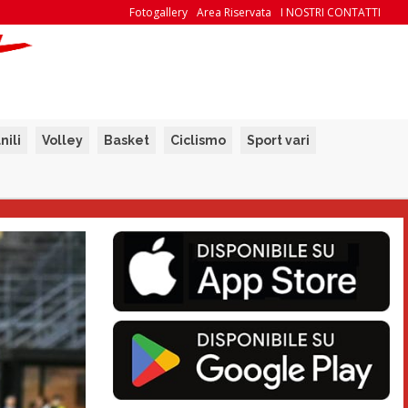
Fotogallery
Area Riservata
I NOSTRI CONTATTI
nili
Volley
Basket
Ciclismo
Sport vari