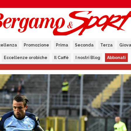
cellenza
Promozione
Prima
Seconda
Terza
Giova
Eccellenze orobiche
Il Caffè
I nostri Blog
Abbonati