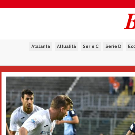
Atalanta
Attualità
Serie C
Serie D
Ec