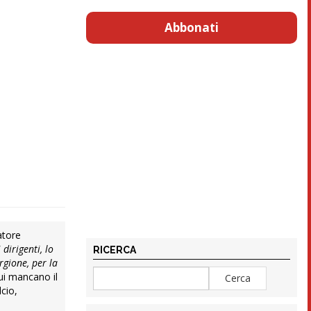
Abbonati
atore
 i dirigenti, lo
RICERCA
gione, per la
cui mancano il
cio,