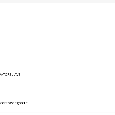
ATORE .. AVE
o contrassegnati
*