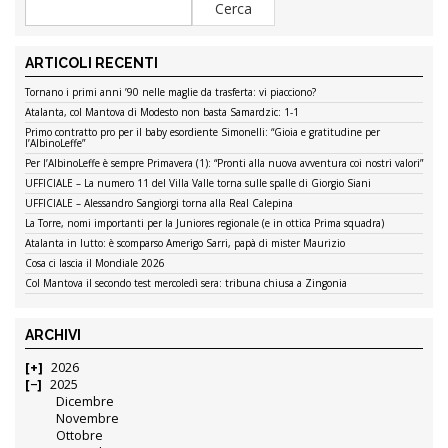
ARTICOLI RECENTI
Tornano i primi anni ’90 nelle maglie da trasferta: vi piacciono?
Atalanta, col Mantova di Modesto non basta Samardzic: 1-1
Primo contratto pro per il baby esordiente Simonelli: “Gioia e gratitudine per
l’AlbinoLeffe”
Per l’AlbinoLeffe è sempre Primavera (1): “Pronti alla nuova avventura coi nostri valori”
UFFICIALE – La numero 11 del Villa Valle torna sulle spalle di Giorgio Siani
UFFICIALE – Alessandro Sangiorgi torna alla Real Calepina
La Torre, nomi importanti per la Juniores regionale (e in ottica Prima squadra)
Atalanta in lutto: è scomparso Amerigo Sarri, papà di mister Maurizio
Cosa ci lascia il Mondiale 2026
Col Mantova il secondo test mercoledì sera: tribuna chiusa a Zingonia
ARCHIVI
2026
2025
Dicembre
Novembre
Ottobre