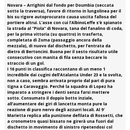
Novara
–
Arrighini
dal fondo per
Doumbia
(seccata
sotto la traversa), favore di ritorno in lungolinea per il
bis su rigore autoprocurato causa uscita fallosa del
portiere altrui. L’asse con cui
l’AlbinoLeffe
s’è spianato
la strada al “Piola” di
Novara
, tana del fanalino di coda,
per la prima vittoria (su quattro) in trasferta,
completata di
Zoma
(passaggio ancora della
mezzala), di nuovo dal dischetto, per l’entrata da
dietro di Bertoncini. Buona per il sesto risultato utile
consecutivo con manita di fila senza beccare lo
straccio di un gol.
I 16 punti in classifica raccontano di un meno 1
incredibile dai cugini dell’Atalanta Under 23 e la svolta,
non a caso, sembra arrivata proprio dal pari di pura
tigna a Caravaggio. Perché la squadra di
Lopez
ha
imparato a stringere i denti senza farsi mettere
sotto. Consumato il doppio botto inziale,
all’aumentare dei giri di lancetta monta pure la
reazione di puro nervo degli azzurri locali. Al 9′
Marietta replica alla punizione defilata di
Rossetti
, che
a cronometro quasi bissato ne girerà una fuori dal
dischetto in movimento di sinistro ripetendosi col