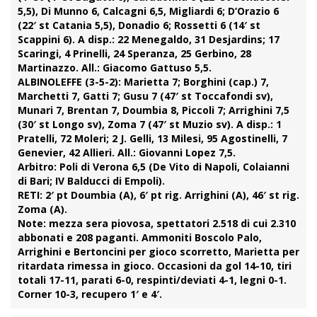
5,5), Di Munno 6, Calcagni 6,5, Migliardi 6; D’Orazio 6
(22′ st Catania 5,5), Donadio 6; Rossetti 6 (14′ st
Scappini 6). A disp.: 22 Menegaldo, 31 Desjardins; 17
Scaringi, 4 Prinelli, 24 Speranza, 25 Gerbino, 28
Martinazzo. All.: Giacomo Gattuso 5,5.
ALBINOLEFFE (3-5-2):
Marietta 7; Borghini (cap.) 7,
Marchetti 7, Gatti 7; Gusu 7 (47′ st Toccafondi sv),
Munari 7, Brentan 7, Doumbia 8, Piccoli 7; Arrighini 7,5
(30′ st Longo sv), Zoma 7 (47′ st Muzio sv). A disp.: 1
Pratelli, 72 Moleri; 2 J. Gelli, 13 Milesi, 95 Agostinelli, 7
Genevier, 42 Allieri. All.: Giovanni Lopez 7,5.
Arbitro:
Poli di Verona 6,5 (De Vito di Napoli, Colaianni
di Bari; IV Balducci di Empoli).
RETI:
2′ pt Doumbia (A), 6′ pt rig. Arrighini (A), 46′ st rig.
Zoma (A).
Note:
mezza sera piovosa, spettatori 2.518 di cui 2.310
abbonati e 208 paganti. Ammoniti Boscolo Palo,
Arrighini e Bertoncini per gioco scorretto, Marietta per
ritardata rimessa in gioco. Occasioni da gol 14-10, tiri
totali 17-11, parati 6-0, respinti/deviati 4-1, legni 0-1.
Corner 10-3, recupero 1′ e 4′.