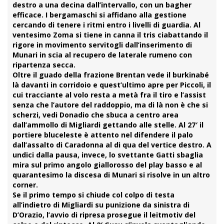
destro a una decina dall’intervallo, con un bagher
efficace. I bergamaschi si affidano alla gestione
cercando di tenere i ritmi entro i livelli di guardia. Al
ventesimo
Zoma
si tiene in canna il tris ciabattando il
rigore in movimento servitogli dall’inserimento di
Munari in scia al recupero de laterale rumeno con
ripartenza secca.
Oltre il guado della frazione
Brentan
vede il burkinabé
là davanti in corridoio e quest’ultimo apre per Piccoli, il
cui tracciante al volo resta a metà fra il tiro e l’assist
senza che l’autore del raddoppio, ma di là non è che si
scherzi, vedi Donadio che sbuca a centro area
dall’ammollo di Migliardi gettando alle stelle. Al 27′ il
portiere bluceleste è attento nel difendere il palo
dall’assalto di Caradonna al di qua del vertice destro. A
undici dalla pausa, invece, lo svettante Gatti sbaglia
mira sul primo angolo giallorosso del play basso e al
quarantesimo la discesa di Munari si risolve in un altro
corner.
Se il primo tempo si chiude col colpo di testa
all’indietro di
Migliardi
su punizione da sinistra di
D’Orazio, l’avvio di ripresa prosegue il leitmotiv del