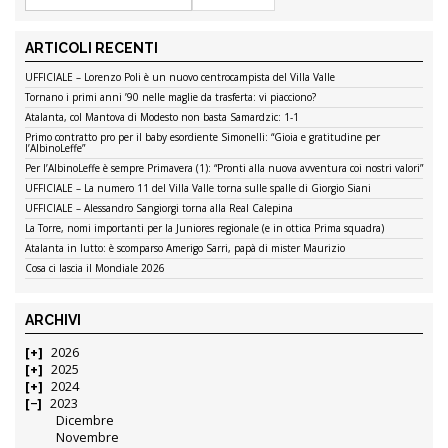
ARTICOLI RECENTI
UFFICIALE – Lorenzo Poli è un nuovo centrocampista del Villa Valle
Tornano i primi anni ’90 nelle maglie da trasferta: vi piacciono?
Atalanta, col Mantova di Modesto non basta Samardzic: 1-1
Primo contratto pro per il baby esordiente Simonelli: “Gioia e gratitudine per
l’AlbinoLeffe”
Per l’AlbinoLeffe è sempre Primavera (1): “Pronti alla nuova avventura coi nostri valori”
UFFICIALE – La numero 11 del Villa Valle torna sulle spalle di Giorgio Siani
UFFICIALE – Alessandro Sangiorgi torna alla Real Calepina
La Torre, nomi importanti per la Juniores regionale (e in ottica Prima squadra)
Atalanta in lutto: è scomparso Amerigo Sarri, papà di mister Maurizio
Cosa ci lascia il Mondiale 2026
ARCHIVI
2026
2025
2024
2023
Dicembre
Novembre