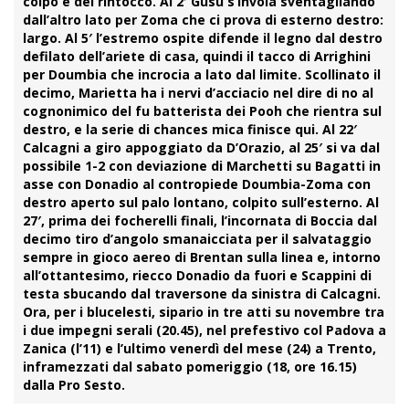
colpo e del rintocco. Al 2′ Gusu s’invola sventagliando
dall’altro lato per Zoma che ci prova di esterno destro:
largo. Al 5′ l’estremo ospite difende il legno dal destro
defilato dell’ariete di casa, quindi il tacco di Arrighini
per Doumbia che incrocia a lato dal limite. Scollinato il
decimo, Marietta ha i nervi d’acciacio nel dire di no al
cognonimico del fu batterista dei Pooh che rientra sul
destro, e la serie di chances mica finisce qui. Al 22′
Calcagni a giro appoggiato da D’Orazio, al 25′ si va dal
possibile 1-2 con deviazione di Marchetti su Bagatti in
asse con Donadio al contropiede Doumbia-Zoma con
destro aperto sul palo lontano, colpito sull’esterno. Al
27′, prima dei focherelli finali, l’incornata di Boccia dal
decimo tiro d’angolo smanaicciata per il salvataggio
sempre in gioco aereo di Brentan sulla linea e, intorno
all’ottantesimo, riecco Donadio da fuori e Scappini di
testa sbucando dal traversone da sinistra di Calcagni.
Ora, per i blucelesti, sipario in tre atti su novembre tra
i due impegni serali (20.45), nel prefestivo col Padova a
Zanica (l’11) e l’ultimo venerdì del mese (24) a Trento,
inframezzati dal sabato pomeriggio (18, ore 16.15)
dalla Pro Sesto.