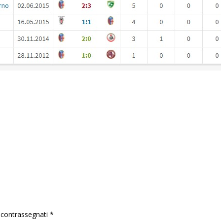
o contrassegnati
*