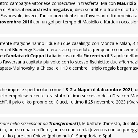
attro campagne vittoriese consecutive in trasferta. Ma con
Maurizio 
i Aprilia, il
record
resta
negativo
, dieci sconfitte a fronte di otto 
e. Favorevole, invece, l’unico precedente con l’avversario di domenica a
novembre 2016
con un gol per tempo di Masiello e Kurtic in occasion
a corrente stagione hanno il due su due casalingo con Monza e Milan, 3-
 zero al Bluenergy Stadium era stato preceduto, per quanto concerne il
e d’andata di Coppa Italia
in casa della
Fiorentina
il 3 aprile dell’
o l’avversaria capitata più volte con lo stesso fischietto: due affermaz
Zapata-Malinovskyi a Chiesa, e il 13 dicembre il triplo regalo bergamas
nche imprese spettacolari come il
3-2 a Napoli il 4 dicembre 2021
, 
ello empolese recente, era stato l’ultimo successo della Dea con Maria
i”, il paio di ko proprio coi Ciucci, l’ultimo il 25 novembre 2023 (Kvar
ariani nello screenshot da
Transfermarkt
)
, le battute d’arresto, di solit
i fa, una su una con l’Inter, una su due con la Juventus con un paregg
olte, ko pure con Chievo (poi un nullo), Sampdoria e Spal.