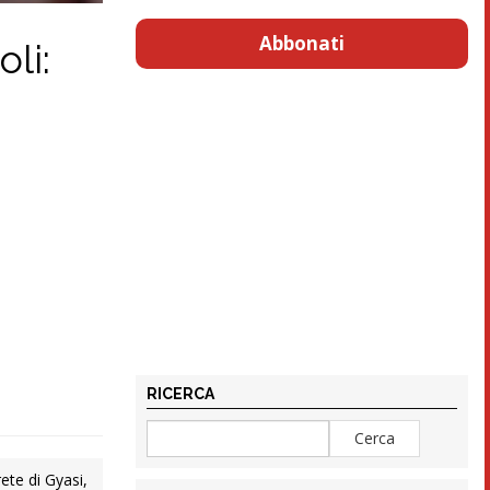
Abbonati
li:
RICERCA
ete di Gyasi,