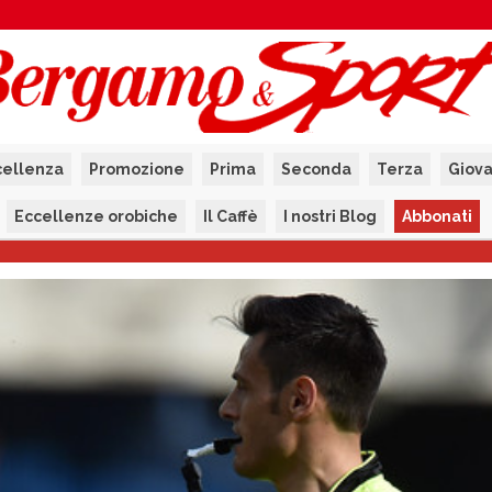
cellenza
Promozione
Prima
Seconda
Terza
Giova
Eccellenze orobiche
Il Caffè
I nostri Blog
Abbonati