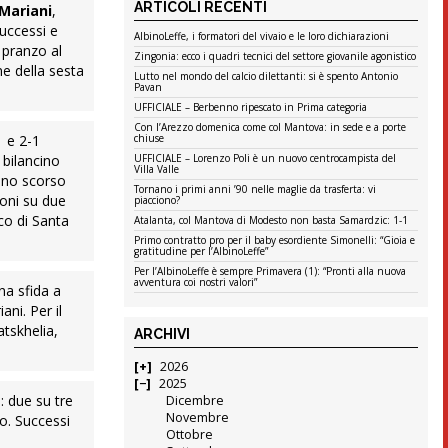
ARTICOLI RECENTI
Mariani
,
successi e
AlbinoLeffe, i formatori del vivaio e le loro dichiarazioni
 pranzo al
Zingonia: ecco i quadri tecnici del settore giovanile agonistico
e della sesta
Lutto nel mondo del calcio dilettanti: si è spento Antonio
Pavan
UFFICIALE – Berbenno ripescato in Prima categoria
Con l’Arezzo domenica come col Mantova: in sede e a porte
1 e 2-1
chiuse
 bilancino
UFFICIALE – Lorenzo Poli è un nuovo centrocampista del
Villa Valle
anno scorso
Tornano i primi anni ’90 nelle maglie da trasferta: vi
ioni su due
piacciono?
co di Santa
Atalanta, col Mantova di Modesto non basta Samardzic: 1-1
Primo contratto pro per il baby esordiente Simonelli: “Gioia e
gratitudine per l’AlbinoLeffe”
Per l’AlbinoLeffe è sempre Primavera (1): “Pronti alla nuova
avventura coi nostri valori”
una sfida a
ni. Per il
atskhelia,
ARCHIVI
2026
2025
o: due su tre
Dicembre
Novembre
io. Successi
Ottobre