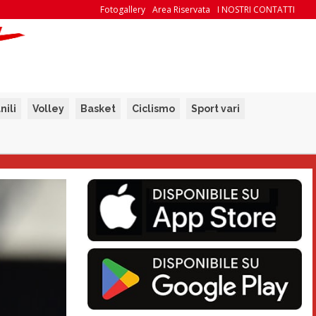
Fotogallery
Area Riservata
I NOSTRI CONTATTI
nili
Volley
Basket
Ciclismo
Sport vari