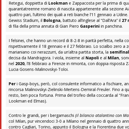
Retegui, doppietta di
Lookman
e Zappacosta per la prima di qu
quarantatreenne romano di nascita appartenente alla sezione Aia d
quattro pari, l’ultimo dei quali a reti bianche l’11 gennaio a Udin
Gewiss Stadium, il
Bologna
, battuto all’inglese al “Dall’Ara” il
27 
di fila della prima annata di Gian Piero
Gasperini
in panchina.
I felsinei, che hanno un record di 8-2-8 in parità perfetta, nell
rispettivamente il 18 gennaio e il 27 febbraio. Lo scialbo zero a
marianiano coi nerazzurri, da un’altra partita storta, la
semifinal
decisa da Mandragora. I viola, insieme al
Napoli
e al
Milan
, son
nel
2020
, l’8 febbraio a Firenze in rimonta, con doppia risposta 
Lucia Gosens-Malinovskyi-Toloi.
Per
i Gasp-boys, però, col consulente informatico a fischiare, a
rincorsa Malinovskyi-Zielinski-Mertens-Demiral-Freuler. Fino a qu
resto, ben poca fortuna. Prima del trofeo della coccarda al “Franch
Lookman ed Elmas).
Contro le grandi, per i bergamaschi
(il bilancio atalantino con M
col Milan, pur vincendoci 3-0 a Milano nel gennaio di quattro ann
contro Cagliari, Torino, appunto il Bologna e la Fiorentina due v