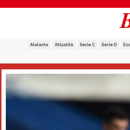
Atalanta
Attualità
Serie C
Serie D
Ec