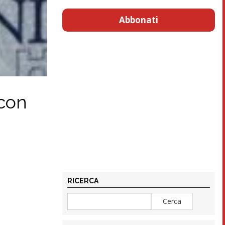
Abbonati
 con
RICERCA