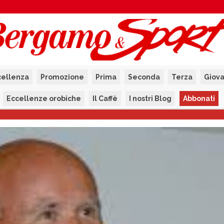
cellenza
Promozione
Prima
Seconda
Terza
Giova
Eccellenze orobiche
Il Caffè
I nostri Blog
Abbonati