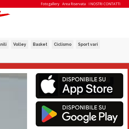
Fotogallery
Area Riservata
I NOSTRI CONTATTI
nili
Volley
Basket
Ciclismo
Sport vari