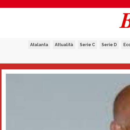
Atalanta
Attualità
Serie C
Serie D
Ec