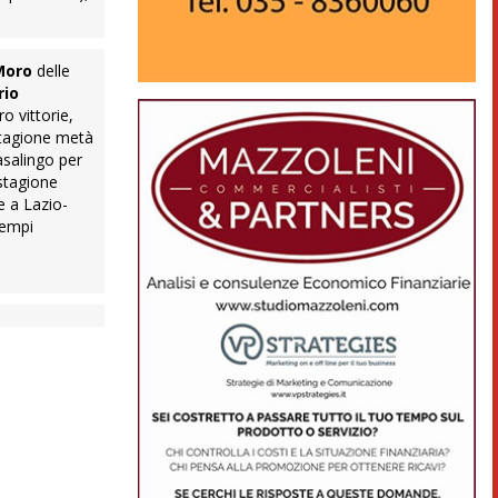
Moro
delle
rio
o vittorie,
 stagione metà
asalingo per
 stagione
e a Lazio-
tempi