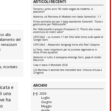
ARTICOLI RECENTI
Tornano i primi anni ’90 nelle maglie da trasferta: vi
piacciono?
Atalanta, col Mantova di Modesto non basta Samardzic: 1-1
Primo contratto pro per il baby esordiente Simonelli: “Gioia e
gratitudine per l’AlbinoLeffe”
Per l’AlbinoLeffe è sempre Primavera (1): “Pronti alla nuova
avventura coi nostri valori”
so alla
UFFICIALE – La numero 11 del Villa Valle torna sulle spalle di
ullamento del
Giorgio Siani
i nerazzurri
UFFICIALE – Alessandro Sangiorgi torna alla Real Calepina
i
La Torre, nomi importanti per la Juniores regionale (e in
ottica Prima squadra)
Atalanta in lutto: è scomparso Amerigo Sarri, papà di mister
Maurizio
Cosa ci lascia il Mondiale 2026
a, ricordato
Col Mantova il secondo test mercoledì sera: tribuna chiusa a
Zingonia
ARCHIVI
icata e
di uno
2026
Luglio
ove ha
Giugno
uo
Maggio
Aprile