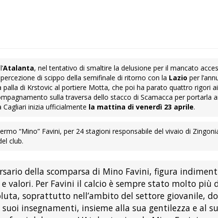
l’
Atalanta
, nel tentativo di smaltire la delusione per il mancato acces
 percezione di scippo della semifinale di ritorno con la
Lazio
per l’ann
a palla di Krstovic al portiere Motta, che poi ha parato quattro rigori a
compagnamento sulla traversa dello stacco di Scamacca per portarla a
 Cagliari inizia ufficialmente
la mattina di venerdì 23 aprile
.
Fermo “Mino” Favini, per 24 stagioni responsabile del vivaio di Zingoni
del club.
versario della scomparsa di Mino Favini, figura indiment
 valori. Per Favini il calcio è sempre stato molto più 
luta, soprattutto nell’ambito del settore giovanile, d
I suoi insegnamenti, insieme alla sua gentilezza e al s