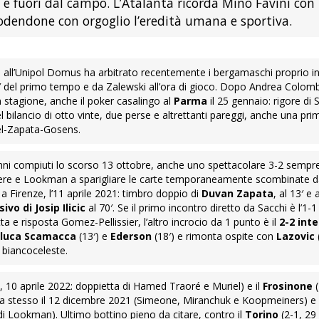
o e fuori dal campo. L’Atalanta ricorda Mino Favini con
odendone con orgoglio l’eredità umana e sportiva.
rile all’Unipol Domus ha arbitrato recentemente i bergamaschi proprio i
1′ del primo tempo e da Zalewski all’ora di gioco. Dopo Andrea Colom
In stagione, anche il poker casalingo al
Parma
il 25 gennaio: rigore di
ilancio di otto vinte, due perse e altrettanti pareggi, anche una prim
riel-Zapata-Gosens.
 anni compiuti lo scorso 13 ottobre, anche uno spettacolare 3-2 sem
laere e Lookman a sparigliare le carte temporaneamente scombinate 
a Firenze, l’11 aprile 2021: timbro doppio di
Duvan Zapata
, al 13′ e 
ivo di Josip Ilicic
al 70′. Se il primo incontro diretto da Sacchi è l’1-
ta e risposta Gomez-Pellissier, l’altro incrocio da 1 punto è il
2-2 int
nluca Scamacca
(13′) e
Ederson
(18′) e rimonta ospite con
Lazovic
a biancoceleste.
, 10 aprile 2022: doppietta di Hamed Traoré e Muriel) e il
Frosinone
(
ona stesso il 12 dicembre 2021 (Simeone, Miranchuk e Koopmeiners) e i
di Lookman). Ultimo bottino pieno da citare, contro il
Torino
(2-1, 29 