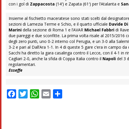
con i gol di
Zappacosta
(14′) e Zapata (61′) per l’Atalanta e
San
Insieme al fischietto ​maceratese sono stati scelti dal designator
sezioni di Lamezia Terme e Schio, e il quarto ufficiale
Davide D
Marini
della sezione di Roma 1 e l’AVAR
Michael Fabbri
di Rav
due pareggi e due sconfitte. La prima volta risale al 2015/2016 c
degli zero punti, uno 0-2 interno col Perugia, e un 3-0 alla Sale
3-2 e pari al Dall’Ara 1-1. In 4 di queste 5 gare c’era in campo da
Sacchi ha diretto la gara casalinga contro il Lecce, con il 4-1 in 
Cagliari 2-0, anche la sfida di Coppa Italia contro il
Napoli
del 3 d
regolamentari.
Esseffe
Facebook
Twitter
WhatsApp
Email
Condividi