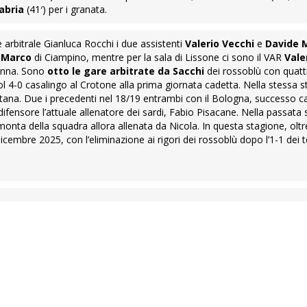
abria
(41′) per i granata.
e arbitrale Gianluca Rocchi i due assistenti
Valerio Vecchi
e
Davide 
i Marco
di Ciampino, mentre per la sala di Lissone ci sono il VAR
Vale
enna. Sono
otto le gare arbitrate da Sacchi
dei rossoblù con quattr
ol 4-0 casalingo al Crotone alla prima giornata cadetta. Nella stessa
rnitana. Due i precedenti nel 18/19 entrambi con il Bologna, successo c
 difensore l’attuale allenatore dei sardi, Fabio Pisacane. Nella passata
rimonta della squadra allora allenata da Nicola. In questa stagione, oltr
icembre 2025, con l’eliminazione ai rigori dei rossoblù dopo l’1-1 dei 