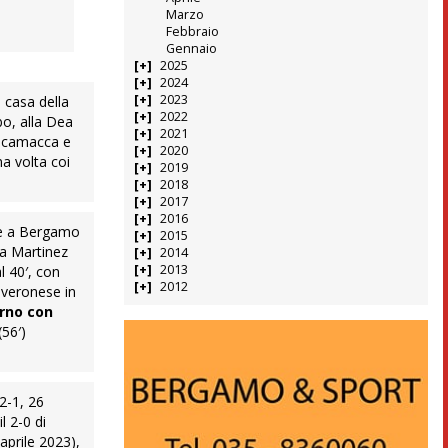
Marzo
Febbraio
Gennaio
2025
2024
2023
n casa della
2022
bo, alla Dea
2021
 Scamacca e
2020
a volta coi
2019
2018
2017
2016
pre a Bergamo
2015
da Martinez
2014
2013
al 40′, con
2012
1 veronese in
erno con
(56′)
2-1, 26
l 2-0 di
aprile 2023),