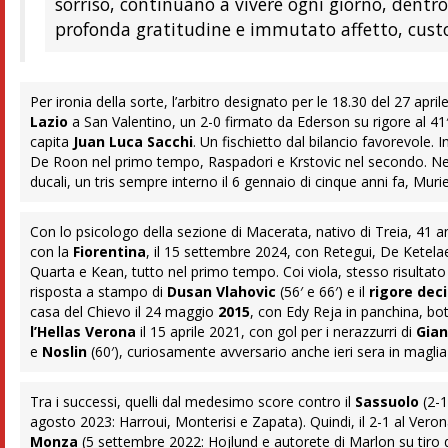
sorriso, continuano a vivere ogni giorno, dentr
profonda gratitudine e immutato affetto, cust
Per ironia della sorte, l’arbitro designato per le 18.30 del 27 ap
Lazio
a San Valentino, un 2-0 firmato da Ederson su rigore al 4
capita
Juan Luca Sacchi
. Un fischietto dal bilancio favorevole. 
De Roon nel primo tempo, Raspadori e Krstovic nel secondo. Nel b
ducali, un tris sempre interno il 6 gennaio di cinque anni fa, Mu
Con lo psicologo della sezione di Macerata, nativo di Treia, 41
con la
Fiorentina
, il 15 settembre 2024, con Retegui, De Kete
Quarta e Kean, tutto nel primo tempo. Coi viola, stesso risultato 
risposta a stampo di
Dusan Vlahovic
(56′ e 66′) e il
rigore decis
casa del Chievo il 24 maggio
2015
, con Edy Reja in panchina, bot
l’Hellas Verona
il 15 aprile 2021, con gol per i nerazzurri di
Gia
e
Noslin
(60′), curiosamente avversario anche ieri sera in magli
Tra i successi, quelli dal medesimo score contro il
Sassuolo
(2-1
agosto 2023: Harroui, Monterisi e Zapata). Quindi, il 2-1 al Ver
Monza
(5 settembre 2022: Hojlund e autorete di Marlon su tiro 