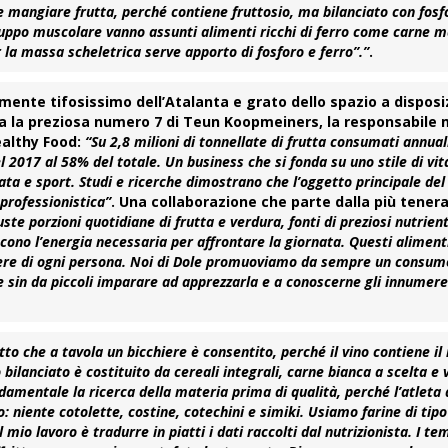
mangiare frutta, perché contiene fruttosio, ma bilanciato con fosf
iluppo muscolare vanno assunti alimenti ricchi di ferro come carne m
r la massa scheletrica serve apporto di fosforo e ferro”.”
.
amente tifosissimo dell’Atalanta e grato dello spazio a disposi
ta la preziosa numero 7 di
Teun Koopmeiners
, la responsabile
ealthy Food:
“Su 2,8 milioni di tonnellate di frutta consumati annua
el 2017 al 58% del totale. Un business che si fonda su uno stile di vit
ata e sport. Studi e ricerche dimostrano che l’oggetto principale del
 professionistica”
. Una collaborazione che parte dalla più tener
 porzioni quotidiane di frutta e verdura, fonti di preziosi nutrienti
cono l’energia necessaria per affrontare la giornata. Questi alimenti
ssere di ogni persona. Noi di Dole promuoviamo da sempre un consum
e sin da piccoli imparare ad apprezzarla e a conoscerne gli innumere
tto che a tavola un
bicchiere
è consentito, perché il vino contiene il
ilanciato è costituito da cereali integrali, carne bianca a scelta e
ndamentale la ricerca della materia prima di qualità, perché l’atleta
: niente cotolette, costine, cotechini e simiki. Usiamo farine di tipo
mio lavoro è tradurre in piatti i dati raccolti dal nutrizionista. I te