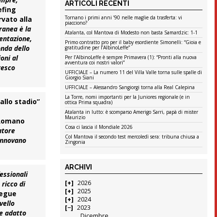
ARTICOLI RECENTI
efing
Tornano i primi anni ’90 nelle maglie da trasferta: vi
rvato alla
piacciono?
rranea
è la
Atalanta, col Mantova di Modesto non basta Samardzic: 1-1
mentazione,
Primo contratto pro per il baby esordiente Simonelli: “Gioia e
onda dello
gratitudine per l’AlbinoLeffe”
oni al
Per l’AlbinoLeffe è sempre Primavera (1): “Pronti alla nuova
avventura coi nostri valori”
resco
UFFICIALE – La numero 11 del Villa Valle torna sulle spalle di
Giorgio Siani
UFFICIALE – Alessandro Sangiorgi torna alla Real Calepina
La Torre, nomi importanti per la Juniores regionale (e in
allo stadio”
ottica Prima squadra)
a
Atalanta in lutto: è scomparso Amerigo Sarri, papà di mister
Maurizio
Romano
Cosa ci lascia il Mondiale 2026
atore
Col Mantova il secondo test mercoledì sera: tribuna chiusa a
rinnovano
Zingonia
ARCHIVI
fessionali
2026
, ricco di
2025
segue
2024
vello
2023
 e adatto
Dicembre