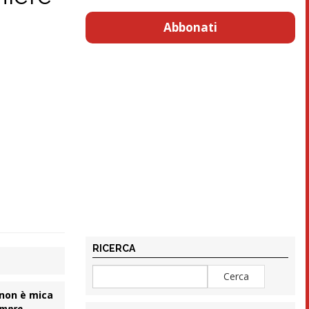
Abbonati
RICERCA
non è mica
empre,