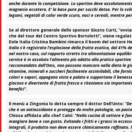
anche durante la competizione. Lo sportivo deve assolutamente 
magnesio eccetera. E’ la base pure per succhi detox. Per lo sv
legumi, vegetali di color verde scuro, noci e cereali, mentre pe
Se al direttore generale dello sponsor
Giusto Curti
, “ovvi
che del tour del Centro Sportivo Bortolotti”, viene regala
Dole Italia
Cristina Bambini
rimarca il boom del settore H
Italia s’è registrata l’esplosione della frutta esotica, dal 41% d
nel nostro caso, sul rapporto stretto tra alimentazione equilibr
service è in assoluto l’alimento più adatto alla pratica sportiva
raccomandato dall’Oms, non possono mancare nella dieta le giuste
vitamine, minerali e zuccheri facilmente assimilabili, che fornis
colori e sapori, appagano vista e palato e supportano il bene
giocoso e divertente di frutta fresca e riteniamo sia important
benefici”
.
Il menù a
Zingonia
lo detta sempre il dottor
Dell’Unto
:
“De
che è un antiossidante e protegge da molte patologie, un pasto b
Chiosa affidata allo chef
Calvi
:
“Nella cucina di settore è fo
mangiare bene e con gusto. Evitando i fritti e i grassi in eccesso
integrali, il prodotto non deve essere chimicamente raffinato. Il 