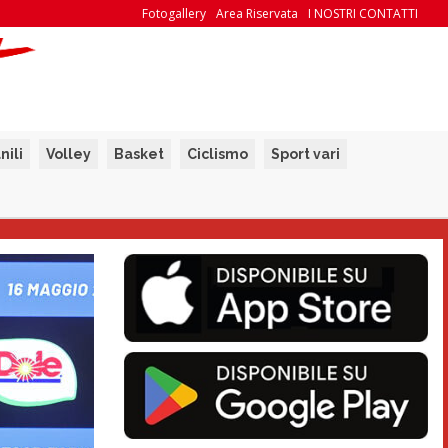
Fotogallery
Area Riservata
I NOSTRI CONTATTI
nili
Volley
Basket
Ciclismo
Sport vari