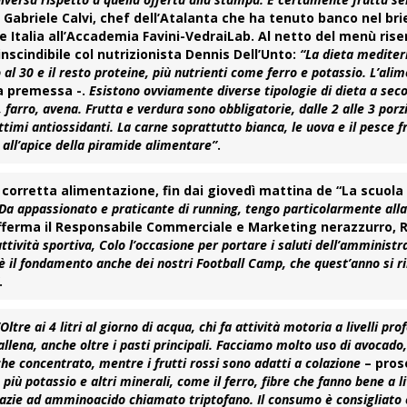
i
Gabriele Calvi
, chef dell’
Atalanta
che ha tenuto banco nel bri
e Italia
all’Accademia Favini-VedraiLab. Al netto del
menù
rise
nscindibile col nutrizionista
Dennis Dell’Unto
:
“La
dieta medite
o al 30 e il resto proteine, più nutrienti come ferro e potassio. L’ali
a premessa -.
Esistono ovviamente diverse tipologie di dieta a sec
, farro, avena. Frutta e verdura sono obbligatorie, dalle 2 alle 3 porzi
timi antiossidanti. La carne soprattutto bianca, le uova e il pesce f
 all’apice della piramide alimentare”
.
 corretta alimentazione, fin dai giovedì mattina de “La scuola 
Da appassionato e praticante di running, tengo particolarmente all
fferma il Responsabile Commerciale e Marketing nerazzurro,
tività sportiva, Colo l’occasione per portare i saluti dell’amministr
ta è il fondamento anche dei nostri Football Camp, che quest’anno si 
.
“Oltre ai 4 litri al giorno di acqua, chi fa attività motoria a livelli pro
llena, anche oltre i pasti principali. Facciamo molto uso di
avocado
che concentrato, mentre i frutti rossi sono adatti a colazione
– pro
più potassio e altri minerali, come il ferro, fibre che fanno bene a li
o grazie ad amminoacido chiamato
triptofano
. Il consumo è consigliato