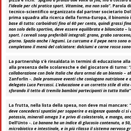
l’ideale per chi pratica sport. Vitamine, ma non solo”
. Parola d
tecnico-scientifico organizzato dal partner societario
Dol
prima squadra alla ricerca della forma-Europa, il binomio i
base di tutto: carboidrati fino al 60 per cento, quindi grassi fin
non solo dello sportivo, deve essere equilibrata e bilanciata
– l
sport. I cereali sonp preferibili integrali: grano, grabo saraceno
giorno. Spazio anche i legumi. La curcuma e il pepe nero sono ot
completano il menù del calciatore: dolciumi e carne rossa sono
La
partnership
s’è rinsaldata in termini di
educazione
alla
alla presenza delle scolaresche e del giocatore di turno:
“
collaborazione con
Dole Italia
che dura ormai da un biennio
– a
Zanforlin
-.
Dole promuove eventi che coniugano nutrizione e at
delegato
Luca Percassi
. L’educazione a un corretto stile di vi
sforando il tetto di tremila bambini partecipanti in tutta Italia”
La
frutta
, nella lista della spesa, non deve mai mancare:
deve concedersi spuntini per sopperire a esigenze quando ci si a
potassio, minerali omega 3 e privo di colesterolo, e
mango
, an
Dell’Unto -.
La banana ha un indice di glucosio contenuto, a 50, 
microbiotico e intestinale, e in più rilassa il sistema nervos