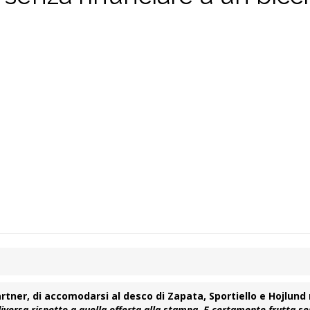
artner, di accomodarsi al desco di
Zapata, Sportiello e Hojlund
 diversa rispetto a quella offerta alla stampa. E certamente frutta s