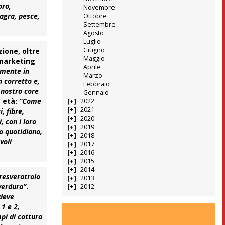
oro,
Novembre
agra, pesce,
Ottobre
Settembre
Agosto
Luglio
Giugno
zione, oltre
Maggio
 marketing
Aprile
lmente in
Marzo
a corretto e,
Febbraio
 nostro core
Gennaio
a età:
“Come
2022
2021
, fibre,
2020
, con i loro
2019
o quotidiano,
2018
voli
2017
2016
2015
2014
resveratrolo
2013
 verdura”
.
2012
 deve
 1 e 2,
mpi di cottura