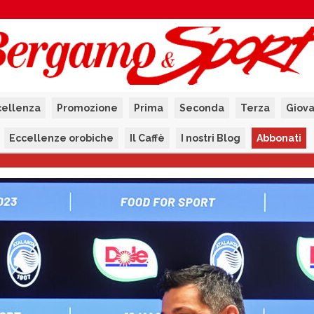
cellenza
Promozione
Prima
Seconda
Terza
Giova
Eccellenze orobiche
Il Caffè
I nostri Blog
Abbonati