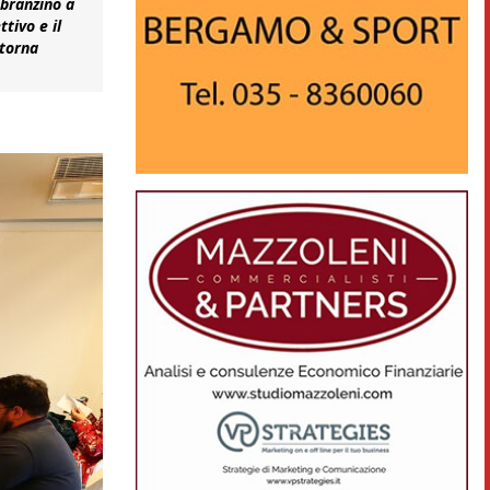
 branzino a
tivo e il
itorna