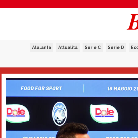
Atalanta
Attualità
Serie C
Serie D
Ec