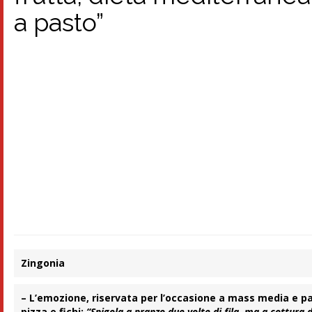
a pasto”
Zingonia
– L’emozione, riservata per l’occasione a mass media e p
pizza e fichi:
“Spigola a pranzo due volte di fila, ma a cottura