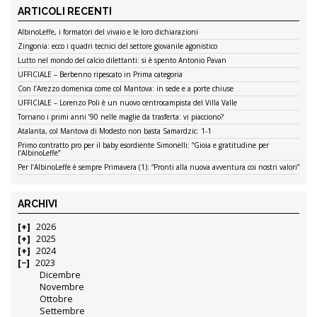
ARTICOLI RECENTI
AlbinoLeffe, i formatori del vivaio e le loro dichiarazioni
Zingonia: ecco i quadri tecnici del settore giovanile agonistico
Lutto nel mondo del calcio dilettanti: si è spento Antonio Pavan
UFFICIALE – Berbenno ripescato in Prima categoria
Con l’Arezzo domenica come col Mantova: in sede e a porte chiuse
UFFICIALE – Lorenzo Poli è un nuovo centrocampista del Villa Valle
Tornano i primi anni ’90 nelle maglie da trasferta: vi piacciono?
Atalanta, col Mantova di Modesto non basta Samardzic: 1-1
Primo contratto pro per il baby esordiente Simonelli: “Gioia e gratitudine per
l’AlbinoLeffe”
Per l’AlbinoLeffe è sempre Primavera (1): “Pronti alla nuova avventura coi nostri valori”
ARCHIVI
2026
2025
2024
2023
Dicembre
Novembre
Ottobre
Settembre