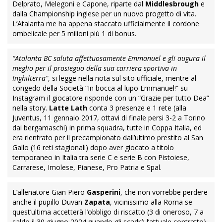
Delprato, Melegoni e Capone, riparte dal
Middlesbrough
e
dalla Championship inglese per un nuovo progetto di vita.
L’Atalanta me ha appena staccato ufficialmente il cordone
ombelicale per 5 milioni più 1 di bonus.
“Atalanta BC saluta affettuosamente Emmanuel e gli augura il
meglio per il prosieguo della sua carriera sportiva in
Inghilterra”
, si legge nella nota sul sito ufficiale, mentre al
congedo della Società “In bocca al lupo Emmanuel!” su
Instagram il giocatore risponde con un “Grazie per tutto Dea”
nella story.
Latte Lath
conta 3 presenze e 1 rete (alla
Juventus, 11 gennaio 2017, ottavi di finale persi 3-2 a Torino
dai bergamaschi) in prima squadra, tutte in Coppa Italia, ed
era rientrato per il precampionato dall’ultimo prestito al San
Gallo (16 reti stagionali) dopo aver giocato a titolo
temporaneo in Italia tra serie C e serie B con Pistoiese,
Carrarese, Imolese, Pianese, Pro Patria e Spal.
L’allenatore Gian Piero
Gasperini
, che non vorrebbe perdere
anche il pupillo Duvan
Zapata
, vicinissimo alla Roma se
quest’ultima accetterà l’obbligo di riscatto (3 di oneroso, 7 a
saldo il 30 giugno 2024 quando gli scadrà l’attuale contratto),