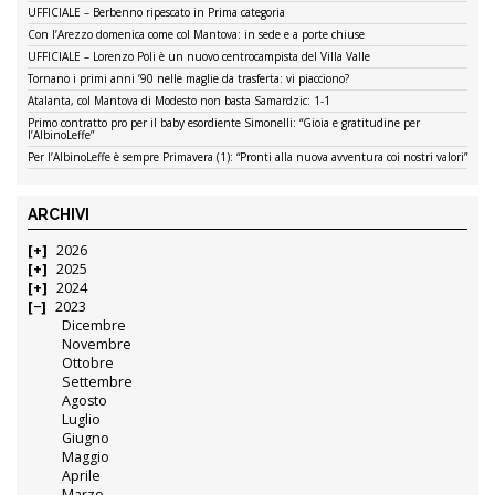
UFFICIALE – Berbenno ripescato in Prima categoria
Con l’Arezzo domenica come col Mantova: in sede e a porte chiuse
UFFICIALE – Lorenzo Poli è un nuovo centrocampista del Villa Valle
Tornano i primi anni ’90 nelle maglie da trasferta: vi piacciono?
Atalanta, col Mantova di Modesto non basta Samardzic: 1-1
Primo contratto pro per il baby esordiente Simonelli: “Gioia e gratitudine per
l’AlbinoLeffe”
Per l’AlbinoLeffe è sempre Primavera (1): “Pronti alla nuova avventura coi nostri valori”
ARCHIVI
2026
2025
2024
2023
Dicembre
Novembre
Ottobre
Settembre
Agosto
Luglio
Giugno
Maggio
Aprile
Marzo