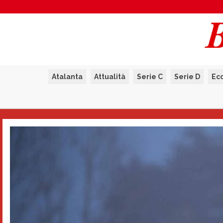
Atalanta
Attualità
Serie C
Serie D
Ec