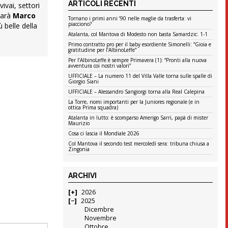
ARTICOLI RECENTI
ivai, settori
 sarà
Marco
Tornano i primi anni ’90 nelle maglie da trasferta: vi
piacciono?
 belle della
Atalanta, col Mantova di Modesto non basta Samardzic: 1-1
Primo contratto pro per il baby esordiente Simonelli: “Gioia e
gratitudine per l’AlbinoLeffe”
Per l’AlbinoLeffe è sempre Primavera (1): “Pronti alla nuova
avventura coi nostri valori”
UFFICIALE – La numero 11 del Villa Valle torna sulle spalle di
Giorgio Siani
UFFICIALE – Alessandro Sangiorgi torna alla Real Calepina
La Torre, nomi importanti per la Juniores regionale (e in
ottica Prima squadra)
Atalanta in lutto: è scomparso Amerigo Sarri, papà di mister
Maurizio
Cosa ci lascia il Mondiale 2026
Col Mantova il secondo test mercoledì sera: tribuna chiusa a
Zingonia
ARCHIVI
2026
2025
Dicembre
Novembre
Ottobre