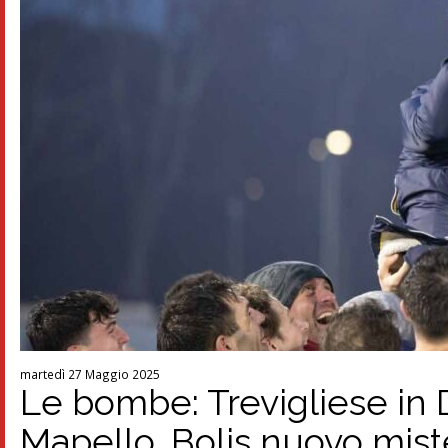
martedì 27 Maggio 2025
Le bombe: Trevigliese in D
Mapello, Bolis nuovo mist