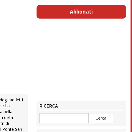
Abbonati
degli addetti
 de La
RICERCA
la bella
i della
ri di
ol Ponte San