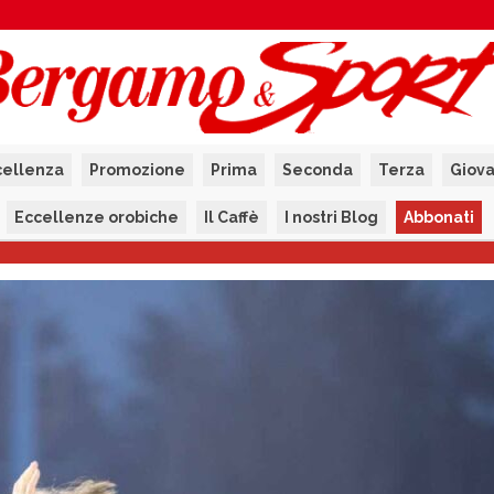
cellenza
Promozione
Prima
Seconda
Terza
Giova
Eccellenze orobiche
Il Caffè
I nostri Blog
Abbonati