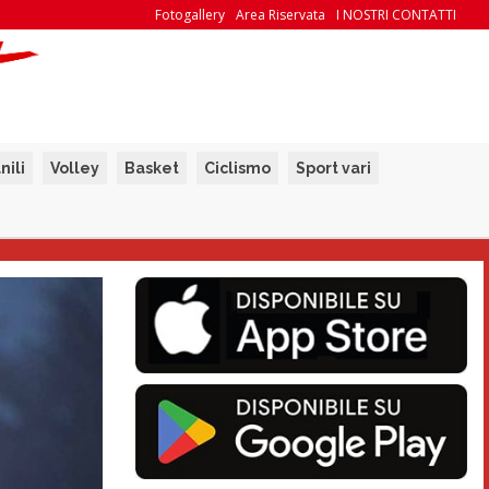
Fotogallery
Area Riservata
I NOSTRI CONTATTI
nili
Volley
Basket
Ciclismo
Sport vari