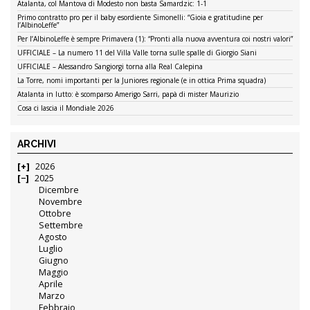
Atalanta, col Mantova di Modesto non basta Samardzic: 1-1
Primo contratto pro per il baby esordiente Simonelli: “Gioia e gratitudine per
l’AlbinoLeffe”
Per l’AlbinoLeffe è sempre Primavera (1): “Pronti alla nuova avventura coi nostri valori”
UFFICIALE – La numero 11 del Villa Valle torna sulle spalle di Giorgio Siani
UFFICIALE – Alessandro Sangiorgi torna alla Real Calepina
La Torre, nomi importanti per la Juniores regionale (e in ottica Prima squadra)
Atalanta in lutto: è scomparso Amerigo Sarri, papà di mister Maurizio
Cosa ci lascia il Mondiale 2026
ARCHIVI
2026
2025
Dicembre
Novembre
Ottobre
Settembre
Agosto
Luglio
Giugno
Maggio
Aprile
Marzo
Febbraio