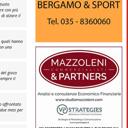
giusto
ire con più
di alzare il
i quali hanno
con una
 del gioco
sempre il
no affrontato
i due mesi per