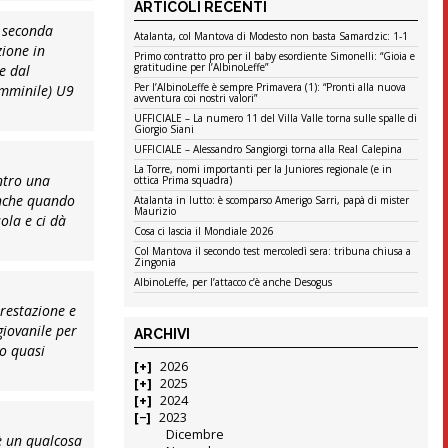
ARTICOLI RECENTI
a seconda
Atalanta, col Mantova di Modesto non basta Samardzic: 1-1
zione in
Primo contratto pro per il baby esordiente Simonelli: “Gioia e
gratitudine per l’AlbinoLeffe”
e dal
Per l’AlbinoLeffe è sempre Primavera (1): “Pronti alla nuova
emminile) U9
avventura coi nostri valori”
UFFICIALE – La numero 11 del Villa Valle torna sulle spalle di
Giorgio Siani
UFFICIALE – Alessandro Sangiorgi torna alla Real Calepina
La Torre, nomi importanti per la Juniores regionale (e in
ntro una
ottica Prima squadra)
anche quando
Atalanta in lutto: è scomparso Amerigo Sarri, papà di mister
Maurizio
ola e ci dà
Cosa ci lascia il Mondiale 2026
Col Mantova il secondo test mercoledì sera: tribuna chiusa a
Zingonia
AlbinoLeffe, per l’attacco c’è anche Desogus
prestazione e
giovanile per
ARCHIVI
mo quasi
2026
2025
2024
2023
Dicembre
è un qualcosa