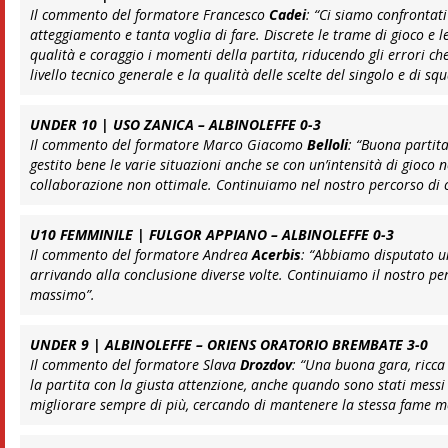
Il commento del formatore Francesco
Cadei
:
“Ci siamo confrontat
atteggiamento e tanta voglia di fare. Discrete le trame di gioco e 
qualità e coraggio i momenti della partita, riducendo gli errori che
livello tecnico generale e la qualità delle scelte del singolo e di sq
UNDER 10 | USO ZANICA – ALBINOLEFFE 0-3
Il commento del formatore Marco Giacomo
Belloli
:
“Buona partita
gestito bene le varie situazioni anche se con un’intensità di gio
collaborazione non ottimale. Continuiamo nel nostro percorso di cr
U10 FEMMINILE | FULGOR APPIANO – ALBINOLEFFE 0-3
Il commento del formatore Andrea
Acerbis
:
“Abbiamo disputato un
arrivando alla conclusione diverse volte. Continuiamo il nostro p
massimo”
.
UNDER 9 | ALBINOLEFFE – ORIENS ORATORIO BREMBATE 3-0
Il commento del formatore Slava
Drozdov
:
“Una buona gara, ricca d
la partita con la giusta attenzione, anche quando sono stati messi 
migliorare sempre di più, cercando di mantenere la stessa fame m