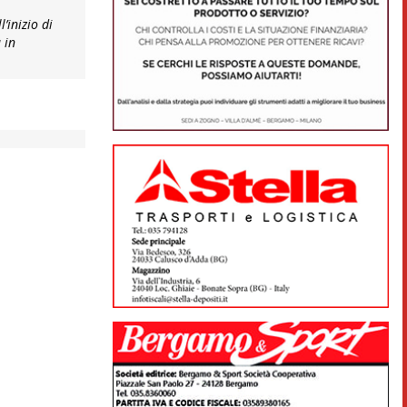
’inizio di
 in