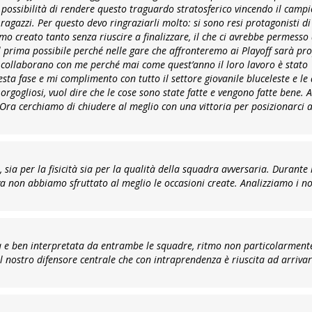
 possibilità di rendere questo traguardo stratosferico vincendo il campi
ragazzi. Per questo devo ringraziarli molto: si sono resi protagonisti d
mo creato tanto senza riuscire a finalizzare, il che ci avrebbe permes
 prima possibile perché nelle gare che affronteremo ai Playoff sarà pro
che collaborano con me perché mai come quest’anno il loro lavoro è stato
a fase e mi complimento con tutto il settore giovanile bluceleste e le 
rgogliosi, vuol dire che le cose sono state fatte e vengono fatte bene. A
 Ora cerchiamo di chiudere al meglio con una vittoria per posizionarci a
e, sia per la fisicità sia per la qualità della squadra avversaria. Durante 
siva non abbiamo sfruttato al meglio le occasioni create. Analizziamo i no
ta e ben interpretata da entrambe le squadre, ritmo non particolarment
el nostro difensore centrale che con intraprendenza è riuscita ad arrivar