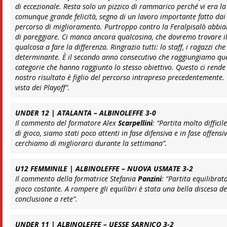
di eccezionale. Resta solo un pizzico di rammarico perché vi era la
comunque grande felicità, segno di un lavoro importante fatto dai 
percorso di miglioramento. Purtroppo contro la Feralpisalò abbia
di pareggiare. Ci manca ancora qualcosina, che dovremo trovare il
qualcosa a fare la differenza. Ringrazio tutti: lo staff, i ragazzi 
determinante. È il secondo anno consecutivo che raggiungiamo quest
categorie che hanno raggiunto lo stesso obiettivo. Questo ci rende o
nostro risultato è figlio del percorso intrapreso precedentemente.
vista dei Playoff”
.
UNDER 12 | ATALANTA – ALBINOLEFFE 3-0
Il commento del formatore Alex
Scarpellini
:
“Partita molto difficil
di gioco, siamo stati poco attenti in fase difensiva e in fase offen
cerchiamo di migliorarci durante la settimana”
.
U12 FEMMINILE | ALBINOLEFFE – NUOVA USMATE 3-2
Il commento della formatrice Stefania
Panzini
:
“Partita equilibra
gioco costante. A rompere gli equilibri è stata una bella discesa d
conclusione a rete”
.
UNDER 11 | ALBINOLEFFE – UESSE SARNICO 3-2