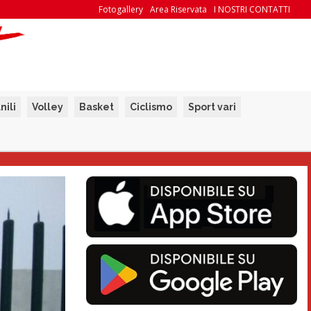
Fotogallery
Area Riservata
I NOSTRI CONTATTI
nili
Volley
Basket
Ciclismo
Sport vari