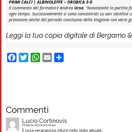
PRIMI CALCI | ALBINOLEFFE – OROBICA 3-0
Il commento del formatore Andrea
Urso
:
“Nonostante la partita fos
ogni tempo. Successivamente si sono concentrati su vari obiettivi c
previsione anche del periodo conclusivo della stagione con varie g
Leggi la tua copia digitale di Bergamo 
Facebook
Twitter
WhatsApp
Email
Condividi
Commenti
Lucio Cortinovis
18 Aprile, 2023 alle 6:43 pm
È cosa vergognosa ridursi nello stato attuale.