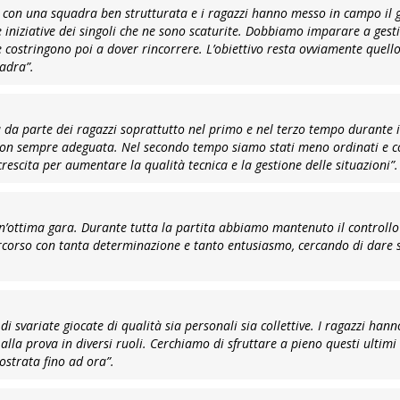
i con una squadra ben strutturata e i ragazzi hanno messo in campo il 
le iniziative dei singoli che ne sono scaturite. Dobbiamo imparare a gest
 costringono poi a dover rincorrere. L’obiettivo resta ovviamente quello 
uadra”
.
 da parte dei ragazzi soprattutto nel primo e nel terzo tempo durante 
co non sempre adeguata. Nel secondo tempo siamo stati meno ordinati e 
escita per aumentare la qualità tecnica e la gestione delle situazioni”
.
’ottima gara. Durante tutta la partita abbiamo mantenuto il controllo
ercorso con tanta determinazione e tanto entusiasmo, cercando di dare 
i svariate giocate di qualità sia personali sia collettive. I ragazzi han
alla prova in diversi ruoli. Cerchiamo di sfruttare a pieno questi ultim
ostrata fino ad ora”
.