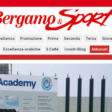
cellenza
Promozione
Prima
Seconda
Terza
Giova
Eccellenze orobiche
Il Caffè
I nostri Blog
Abbonati