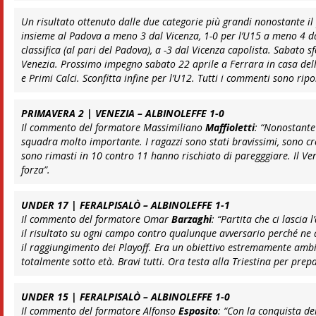
Un risultato ottenuto dalle due categorie più grandi nonostante il p
insieme al Padova a meno 3 dal Vicenza, 1-0 per l’U15 a meno 4 dag
classifica (al pari del Padova), a -3 dal Vicenza capolista. Sabato
Venezia. Prossimo impegno sabato 22 aprile a Ferrara in casa dell
e Primi Calci. Sconfitta infine per l’U12. Tutti i commenti sono ripor
PRIMAVERA 2 | VENEZIA – ALBINOLEFFE 1-0
Il commento del formatore Massimiliano
Maffioletti
:
“Nonostante 
squadra molto importante. I ragazzi sono stati bravissimi, sono cr
sono rimasti in 10 contro 11 hanno rischiato di paregggiare. Il Vene
forza”
.
UNDER 17 | FERALPISALÒ – ALBINOLEFFE 1-1
Il commento del formatore Omar
Barzaghi
:
“Partita che ci lascia
il risultato su ogni campo contro qualunque avversario perché ne ab
il raggiungimento dei Playoff. Era un obiettivo estremamente amb
totalmente sotto età. Bravi tutti. Ora testa alla Triestina per pr
UNDER 15 | FERALPISALÒ – ALBINOLEFFE 1-0
Il commento del formatore Alfonso
Esposito
:
“Con la conquista de