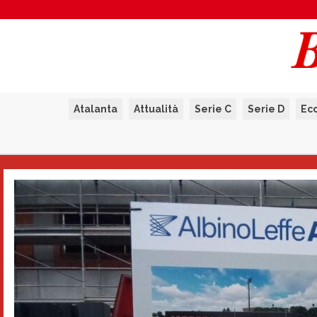
Atalanta
Attualità
Serie C
Serie D
Ec