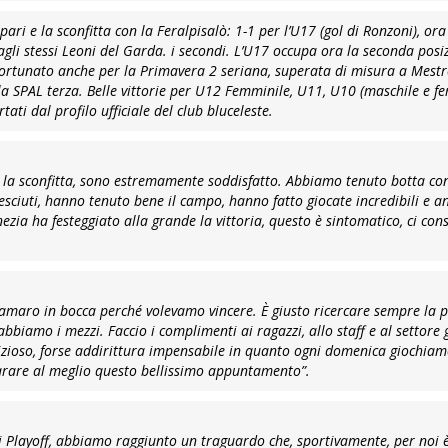
ari e la sconfitta con la Feralpisalò: 1-1 per l’U17 (gol di Ronzoni), or
li stessi Leoni del Garda. i secondi. L’U17 occupa ora la seconda posi
 sfortunato anche per la Primavera 2 seriana, superata di misura a Mestr
a SPAL terza. Belle vittorie per U12 Femminile, U11, U10 (maschile e f
tati dal profilo ufficiale del club bluceleste.
la sconfitta, sono estremamente soddisfatto. Abbiamo tenuto botta co
esciuti, hanno tenuto bene il campo, hanno fatto giocate incredibili e 
zia ha festeggiato alla grande la vittoria, questo è sintomatico, ci cons
 l’amaro in bocca perché volevamo vincere. È giusto ricercare sempre la 
biamo i mezzi. Faccio i complimenti ai ragazzi, allo staff e al settore 
izioso, forse addirittura impensabile in quanto ogni domenica giochia
eparare al meglio questo bellissimo appuntamento”
.
i Playoff, abbiamo raggiunto un traguardo che, sportivamente, per noi 