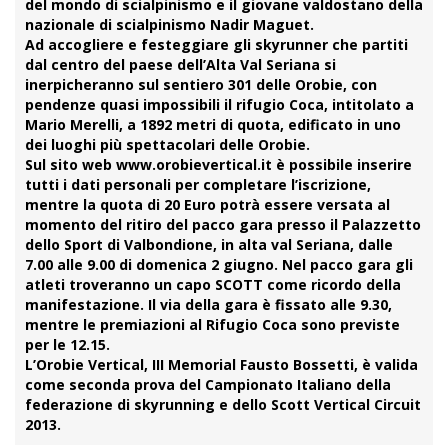
del mondo di scialpinismo e il giovane valdostano della
nazionale di scialpinismo Nadir Maguet.
Ad accogliere e festeggiare gli skyrunner che partiti
dal centro del paese dell’Alta Val Seriana si
inerpicheranno sul sentiero 301 delle Orobie, con
pendenze quasi impossibili il rifugio Coca, intitolato a
Mario Merelli, a 1892 metri di quota, edificato in uno
dei luoghi più spettacolari delle Orobie.
Sul sito web www.orobievertical.it è possibile inserire
tutti i dati personali per completare l’iscrizione,
mentre la quota di 20 Euro potrà essere versata al
momento del ritiro del pacco gara presso il Palazzetto
dello Sport di Valbondione, in alta val Seriana, dalle
7.00 alle 9.00 di domenica 2 giugno. Nel pacco gara gli
atleti troveranno un capo SCOTT come ricordo della
manifestazione. Il via della gara è fissato alle 9.30,
mentre le premiazioni al Rifugio Coca sono previste
per le 12.15.
L’Orobie Vertical, III Memorial Fausto Bossetti, è valida
come seconda prova del Campionato Italiano della
federazione di skyrunning e dello Scott Vertical Circuit
2013.