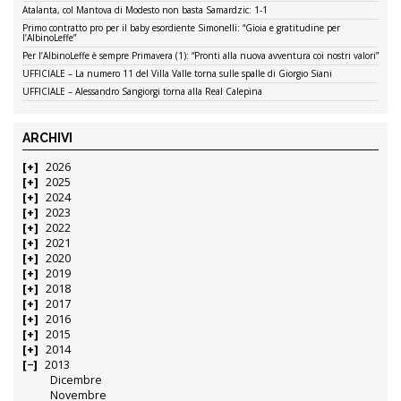
Atalanta, col Mantova di Modesto non basta Samardzic: 1-1
Primo contratto pro per il baby esordiente Simonelli: “Gioia e gratitudine per
l’AlbinoLeffe”
Per l’AlbinoLeffe è sempre Primavera (1): “Pronti alla nuova avventura coi nostri valori”
UFFICIALE – La numero 11 del Villa Valle torna sulle spalle di Giorgio Siani
UFFICIALE – Alessandro Sangiorgi torna alla Real Calepina
ARCHIVI
2026
2025
2024
2023
2022
2021
2020
2019
2018
2017
2016
2015
2014
2013
Dicembre
Novembre