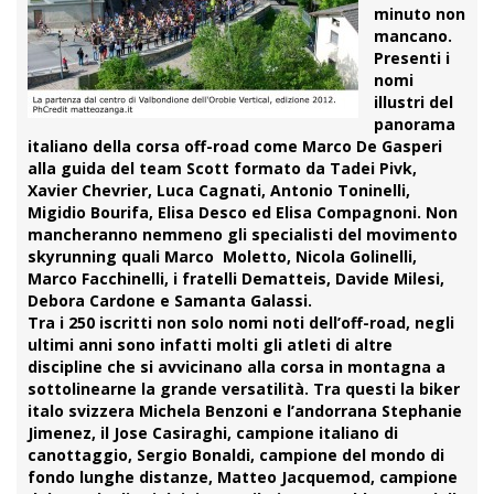
minuto non
mancano.
Presenti i
nomi
illustri del
panorama
italiano della corsa off-road come Marco De Gasperi
alla guida del team Scott formato da Tadei Pivk,
Xavier Chevrier, Luca Cagnati, Antonio Toninelli,
Migidio Bourifa, Elisa Desco ed Elisa Compagnoni. Non
mancheranno nemmeno gli specialisti del movimento
skyrunning quali Marco Moletto, Nicola Golinelli,
Marco Facchinelli, i fratelli Dematteis, Davide Milesi,
Debora Cardone e Samanta Galassi.
Tra i 250 iscritti non solo nomi noti dell’off-road, negli
ultimi anni sono infatti molti gli atleti di altre
discipline che si avvicinano alla corsa in montagna a
sottolinearne la grande versatilità. Tra questi la biker
italo svizzera Michela Benzoni e l’andorrana Stephanie
Jimenez, il Jose Casiraghi, campione italiano di
canottaggio, Sergio Bonaldi, campione del mondo di
fondo lunghe distanze, Matteo Jacquemod, campione