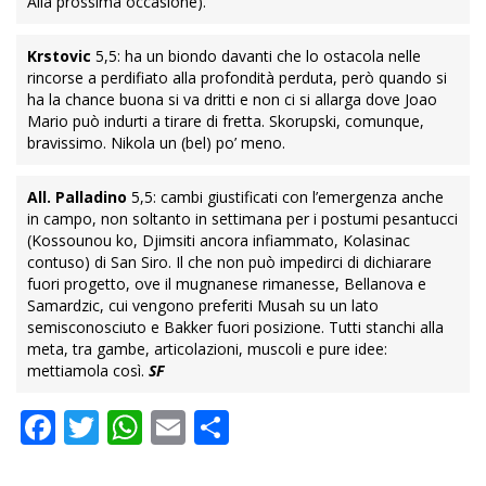
Alla prossima occasione).
Krstovic
5,5: ha un biondo davanti che lo ostacola nelle
rincorse a perdifiato alla profondità perduta, però quando si
ha la chance buona si va dritti e non ci si allarga dove Joao
Mario può indurti a tirare di fretta. Skorupski, comunque,
bravissimo. Nikola un (bel) po’ meno.
All. Palladino
5,5: cambi giustificati con l’emergenza anche
in campo, non soltanto in settimana per i postumi pesantucci
(Kossounou ko, Djimsiti ancora infiammato, Kolasinac
contuso) di San Siro. Il che non può impedirci di dichiarare
fuori progetto, ove il mugnanese rimanesse, Bellanova e
Samardzic, cui vengono preferiti Musah su un lato
semisconosciuto e Bakker fuori posizione. Tutti stanchi alla
meta, tra gambe, articolazioni, muscoli e pure idee:
mettiamola così.
SF
Facebook
Twitter
WhatsApp
Email
Condividi