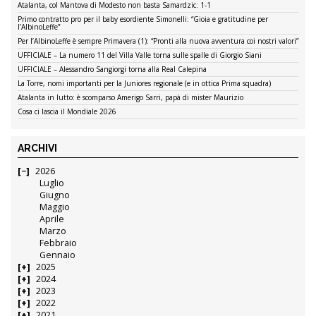
Atalanta, col Mantova di Modesto non basta Samardzic: 1-1
Primo contratto pro per il baby esordiente Simonelli: “Gioia e gratitudine per
l’AlbinoLeffe”
Per l’AlbinoLeffe è sempre Primavera (1): “Pronti alla nuova avventura coi nostri valori”
UFFICIALE – La numero 11 del Villa Valle torna sulle spalle di Giorgio Siani
UFFICIALE – Alessandro Sangiorgi torna alla Real Calepina
La Torre, nomi importanti per la Juniores regionale (e in ottica Prima squadra)
Atalanta in lutto: è scomparso Amerigo Sarri, papà di mister Maurizio
Cosa ci lascia il Mondiale 2026
ARCHIVI
2026
Luglio
Giugno
Maggio
Aprile
Marzo
Febbraio
Gennaio
2025
2024
2023
2022
2021