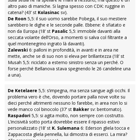
altro paio di maniche. Si lagna spesso con CDK: ruggine in
catena? (43’ st
Kolasinac
sv).
De Roon
5,5: il suo uomo sarebbe Pobega, il suo mestiere
sarebbero le dighe e le seconde palle. Ebbene: è sfiatato e
non da Europa (18’ st
Pasalic
5,5: immobile davanti alla
seccata volante dell’Orso, a momenti si salva col filtrante a
quel montenegrino ingrato là davanti).
Zalewski
6: palloni in profondità, in avanti e in area ne
mette, anche se di suo non si eleva per brillantezza (18’ st
Musah 5,5: riciclato a esterno sinistro senza un perché. O
forse perché Bellanova stava spegnendo le 26 candeline una
a una).
De Ketelaere
5,5: s’impegna, ma senza sangue agli occhi. Il
problema vero è che, dovendo portare palla nove volte su
dieci perché altrimenti nessuno lo farebbe, in area non lo si
vede manco col binocolo (37’ st
Bakker
sv: bentornato).
Raspadori
5,5: si agita molto, non sempre con costrutto.
L’incisività sotto porta dovrebbe essere il ripasso estivo
personalizzato (18’ st
K. Sulemana
6: Ederson gliela tocca e
Zappacosta gliela pennella, lui dimostra di esserci. La mira?