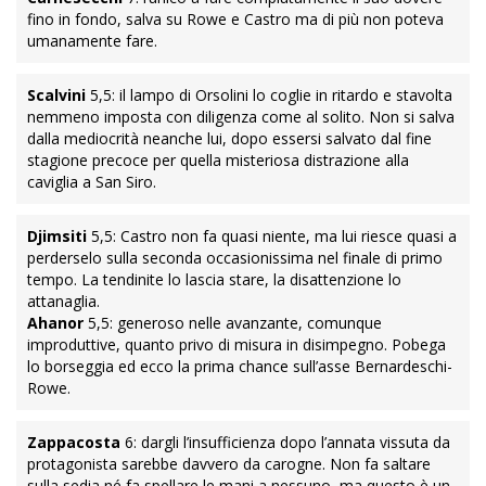
fino in fondo, salva su Rowe e Castro ma di più non poteva
umanamente fare.
Scalvini
5,5: il lampo di Orsolini lo coglie in ritardo e stavolta
nemmeno imposta con diligenza come al solito. Non si salva
dalla mediocrità neanche lui, dopo essersi salvato dal fine
stagione precoce per quella misteriosa distrazione alla
caviglia a San Siro.
Djimsiti
5,5: Castro non fa quasi niente, ma lui riesce quasi a
perderselo sulla seconda occasionissima nel finale di primo
tempo. La tendinite lo lascia stare, la disattenzione lo
attanaglia.
Ahanor
5,5: generoso nelle avanzante, comunque
improduttive, quanto privo di misura in disimpegno. Pobega
lo borseggia ed ecco la prima chance sull’asse Bernardeschi-
Rowe.
Zappacosta
6: dargli l’insufficienza dopo l’annata vissuta da
protagonista sarebbe davvero da carogne. Non fa saltare
sulla sedia né fa spellare le mani a nessuno, ma questo è un