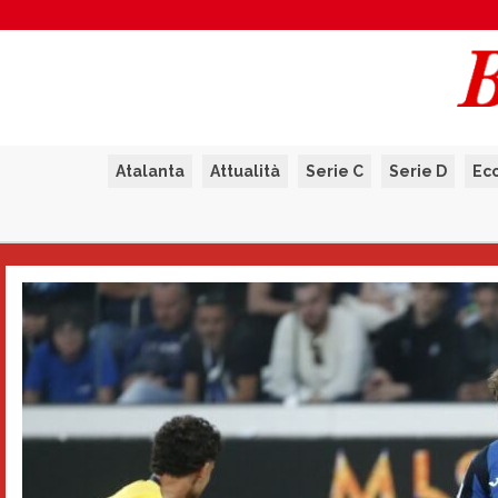
Atalanta
Attualità
Serie C
Serie D
Ec