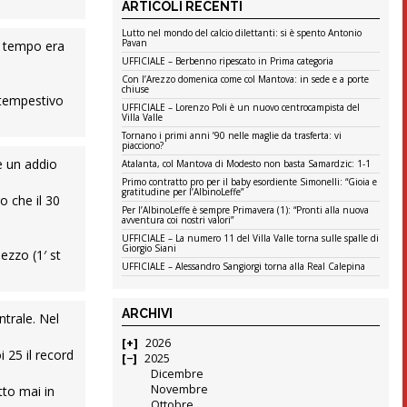
ARTICOLI RECENTI
Lutto nel mondo del calcio dilettanti: si è spento Antonio
Pavan
mo tempo era
UFFICIALE – Berbenno ripescato in Prima categoria
Con l’Arezzo domenica come col Mantova: in sede e a porte
chiuse
o tempestivo
UFFICIALE – Lorenzo Poli è un nuovo centrocampista del
Villa Valle
Tornano i primi anni ’90 nelle maglie da trasferta: vi
piacciono?
e un addio
Atalanta, col Mantova di Modesto non basta Samardzic: 1-1
Primo contratto pro per il baby esordiente Simonelli: “Gioia e
gratitudine per l’AlbinoLeffe”
ro che il 30
Per l’AlbinoLeffe è sempre Primavera (1): “Pronti alla nuova
avventura coi nostri valori”
UFFICIALE – La numero 11 del Villa Valle torna sulle spalle di
Giorgio Siani
ezzo (1′ st
UFFICIALE – Alessandro Sangiorgi torna alla Real Calepina
ARCHIVI
ntrale. Nel
2026
 25 il record
2025
Dicembre
Novembre
tto mai in
Ottobre