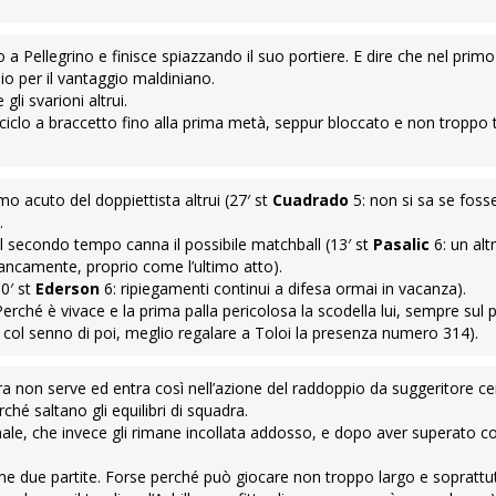
o a Pellegrino e finisce spiazzando il suo portiere. E dire che nel pri
oio per il vantaggio maldiniano.
gli svarioni altrui.
 riciclo a braccetto fino alla prima metà, seppur bloccato e non tropp
o acuto del doppiettista altrui (27′ st
Cuadrado
5: non si sa se foss
.
l secondo tempo canna il possibile matchball (13′ st
Pasalic
6: un alt
francamente, proprio come l’ultimo atto).
10′ st
Ederson
6: ripiegamenti continui a difesa ormai in vacanza).
erché è vivace e la prima palla pericolosa la scodella lui, sempre sul p
to, col senno di poi, meglio regalare a Toloi la presenza numero 314).
a non serve ed entra così nell’azione del raddoppio da suggeritore ce
hé saltano gli equilibri di squadra.
nale, che invece gli rimane incollata addosso, e dopo aver superato coi
time due partite. Forse perché può giocare non troppo largo e soprattu