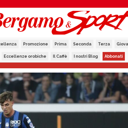
cellenza
Promozione
Prima
Seconda
Terza
Giova
Eccellenze orobiche
Il Caffè
I nostri Blog
Abbonati