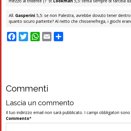
mezzo al tridente (1′ st
Lookman
5,5: tenta sempre di farcela da
All.
Gasperini
5,5: se non Palestra, avrebbe dovuto tener dentro
quanto sicuro partente? Al netto che chissenefrega, i giochi eran
Facebook
Twitter
WhatsApp
Email
Condividi
Commenti
Lascia un commento
Il tuo indirizzo email non sarà pubblicato.
I campi obbligatori son
Commento
*