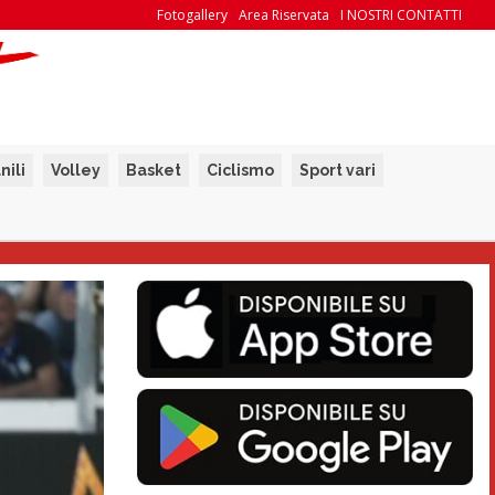
Fotogallery
Area Riservata
I NOSTRI CONTATTI
nili
Volley
Basket
Ciclismo
Sport vari