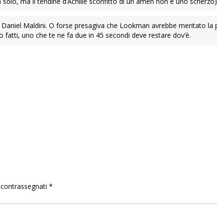
 solo, ma il tendine d’Achille sconfitto di un amen non è uno scherzo)
 Daniel Maldini. O forse presagiva che Lookman avrebbe meritato la p
o fatti, uno che te ne fa due in 45 secondi deve restare dov’è.
o contrassegnati
*