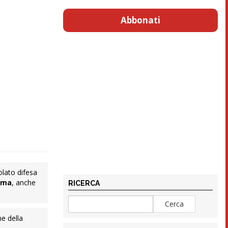
Abbonati
olato difesa
rma
, anche
RICERCA
ne della