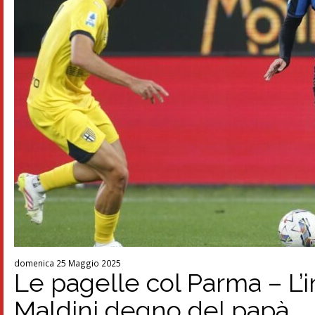
domenica 25 Maggio 2025
Le pagelle col Parma – L’
Maldini degno del papà