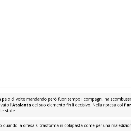
o un paio di volte mandando però fuori tempo i compagni, ha scombuss
rivato
l’Atalanta
del suo elemento fin lì decisivo. Nella ripresa col
Pa
le stalle.
ano quando la difesa si trasforma in colapasta come per una maledizio