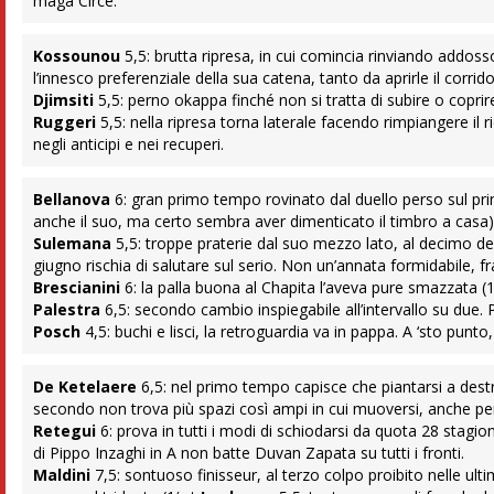
maga Circe.
Kossounou
5,5: brutta ripresa, in cui comincia rinviando addoss
l’innesco preferenziale della sua catena, tanto da aprirle il corrid
Djimsiti
5,5: perno okappa finché non si tratta di subire o coprire 
Ruggeri
5,5: nella ripresa torna laterale facendo rimpiangere il
negli anticipi e nei recuperi.
Bellanova
6: gran primo tempo rovinato dal duello perso sul prim
anche il suo, ma certo sembra aver dimenticato il timbro a casa)
Sulemana
5,5: troppe praterie dal suo mezzo lato, al decimo de
giugno rischia di salutare sul serio. Non un’annata formidabile, 
Brescianini
6: la palla buona al Chapita l’aveva pure smazzata (
Palestra
6,5: secondo cambio inspiegabile all’intervallo su due. P
Posch
4,5: buchi e lisci, la retroguardia va in pappa. A ‘sto pun
De Ketelaere
6,5: nel primo tempo capisce che piantarsi a destr
secondo non trova più spazi così ampi in cui muoversi, anche perc
Retegui
6: prova in tutti i modi di schiodarsi da quota 28 stagio
di Pippo Inzaghi in A non batte Duvan Zapata su tutti i fronti.
Maldini
7,5: sontuoso finisseur, al terzo colpo proibito nelle ul