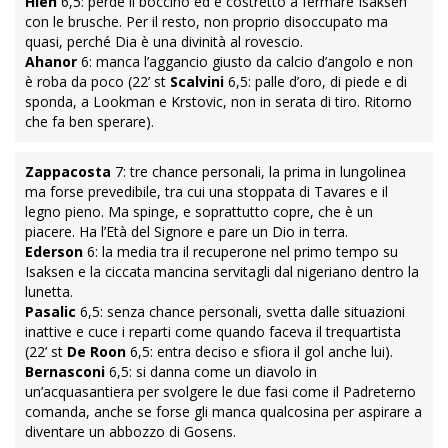
Hien
6,5: perde il boccino ed è costretto a fermare Isaksen
con le brusche. Per il resto, non proprio disoccupato ma
quasi, perché Dia è una divinità al rovescio.
Ahanor
6: manca l’aggancio giusto da calcio d’angolo e non
è roba da poco (22’ st
Scalvini
6,5: palle d’oro, di piede e di
sponda, a Lookman e Krstovic, non in serata di tiro. Ritorno
che fa ben sperare).
Zappacosta
7: tre chance personali, la prima in lungolinea
ma forse prevedibile, tra cui una stoppata di Tavares e il
legno pieno. Ma spinge, e soprattutto copre, che è un
piacere. Ha l’Età del Signore e pare un Dio in terra.
Ederson
6: la media tra il recuperone nel primo tempo su
Isaksen e la ciccata mancina servitagli dal nigeriano dentro la
lunetta.
Pasalic
6,5: senza chance personali, svetta dalle situazioni
inattive e cuce i reparti come quando faceva il trequartista
(22’ st
De Roon
6,5: entra deciso e sfiora il gol anche lui).
Bernasconi
6,5: si danna come un diavolo in
un’acquasantiera per svolgere le due fasi come il Padreterno
comanda, anche se forse gli manca qualcosina per aspirare a
diventare un abbozzo di Gosens.