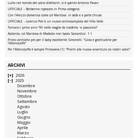
Lutto nel mondo del calcio dilettanti: si è spento Antonio Pavan
UFFICIALE – Berbenno ripescato in Prima categoria
Con l’Arezzo domenica come col Mantova: in sede e a porte chiuse
UFFICIALE – Lorenzo Poli è un nuovo centrocampista del Villa Valle
Tornano i primi anni ’90 nelle maglie da trasferta: vi piacciono?
Atalanta, col Mantova di Modesto non basta Samardzic: 1-1
Primo contratto pro per il baby esordiente Simonelli: “Gioia e gratitudine per
l’AlbinoLeffe”
Per l’AlbinoLeffe è sempre Primavera (1): “Pronti alla nuova avventura coi nostri valori”
ARCHIVI
2026
2025
Dicembre
Novembre
Ottobre
Settembre
Agosto
Luglio
Giugno
Maggio
Aprile
Marzo