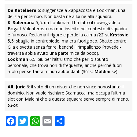
De Ketelaere
6: suggerisce a Zappacosta e Lookman, una
delizia per tempo. Non basta né a lui né alla squadra.
K. Sulemana
5,5: da Lookman II ha fatto il downgrade a
Boga I. Volenteroso ma non inserito nel contesto di squadra
e fumoso. Reclama il rigore e perde la calma (22’ st
Krstovic
5,5: sbaglia in contropiede, ma era fuorigioco. Sbatte contro
Gila e svetta senza ferire, benché il rimpallonzo Provedel-
traversa abbia avuto una parte mica da poco).
Lookman
6,5: più per l’altruismo che per lo spunto
personale, che trova non di frequente, anche perché fuori
ruolo per settanta minuti abbondanti (36’ st
Maldini
sv).
All. Juric
6: il voto di un mister che non vince nonostante il
dominio. Non vuole rischiare Scamacca, ma occupa l’ultima
slot con Maldini che a questa squadra serve sempre di meno.
S.For.
Facebook
Twitter
WhatsApp
Email
Condividi