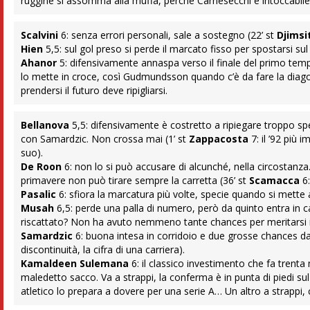
ruggine si assomma alla muffa, perché Carnesecchi è intoccabile
Scalvini
6: senza errori personali, sale a sostegno (22’ st
Djimsi
Hien
5,5: sul gol preso si perde il marcato fisso per spostarsi sul 
Ahanor
5: difensivamente annaspa verso il finale del primo tempo
lo mette in croce, così Gudmundsson quando c’è da fare la diagon
prendersi il futuro deve ripigliarsi.
Bellanova
5,5: difensivamente è costretto a ripiegare troppo s
con Samardzic. Non crossa mai (1’ st
Zappacosta
7: il ’92 più 
suo).
De Roon
6: non lo si può accusare di alcunché, nella circostanz
primavere non può tirare sempre la carretta (36’ st
Scamacca
6:
Pasalic
6: sfiora la marcatura più volte, specie quando si mette
Musah
6,5: perde una palla di numero, però da quinto entra in
riscattato? Non ha avuto nemmeno tante chances per meritarsi i 
Samardzic
6: buona intesa in corridoio e due grosse chances da 
discontinuità, la cifra di una carriera).
Kamaldeen Sulemana
6: il classico investimento che fa trenta 
maledetto sacco. Va a strappi, la conferma è in punta di piedi sul f
atletico lo prepara a dovere per una serie A… Un altro a strappi, 