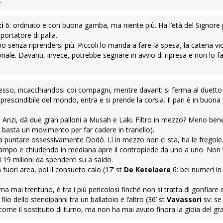
.
ti
6: ordinato e con buona gamba, ma niente più. Ha l’età del Signore p
portatore di palla.
 senza riprendersi più. Piccoli lo manda a fare la spesa, la catena vio
ale. Davanti, invece, potrebbe segnare in avvio di ripresa e non lo fa
pesso, incacchiandosi coi compagni, mentre davanti si ferma al duett
imprescindibile del mondo, entra e si prende la corsia. Il pari è in buon
a. Anzi, dà due gran palloni a Musah e Laki. Filtro in mezzo? Meno be
 basta un movimento per far cadere in tranello).
 a puntare ossessivamente Dodò. Lì in mezzo non ci sta, ha le fregole
 campo e chiudendo in mediana apre il contropiede da uno a uno. Non 
19 milioni da spenderci su a saldo.
fuori area, poi il consueto calo (17’ st
De Ketelaere
6: bei numeri in
ma mai trentuno, è tra i più pericolosi finché non si tratta di gonfiare 
ilo dello stendipanni tra un ballatoio e l’altro (36’ st
Vavassori
sv: se 
come il sostituito di turno, ma non ha mai avuto finora la gioia del gr