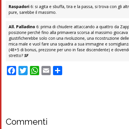
Raspadori
6: si agita e sbuffa, tira e la passa, si trova con gl
pure, sarebbe il massimo.
All. Palladino
6: prima di chiudere attaccando a quattro da Zap
posizione perché fino alla primavera scorsa al massimo giocava a
giustificherebbe solo con una rivoluzione, una ricostruzione delle
mica male e vuol fare una squadra a sua immagine e somiglianza
(48+5 di bonus, prezzone per uno in fase discendente) e dovendo
stretto?
SF
Facebook
Twitter
WhatsApp
Email
Condividi
Commenti