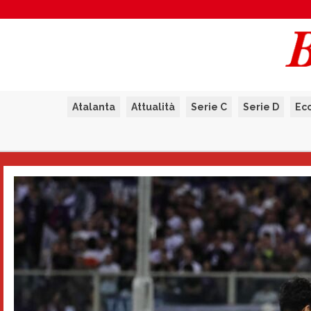
Atalanta
Attualità
Serie C
Serie D
Ec