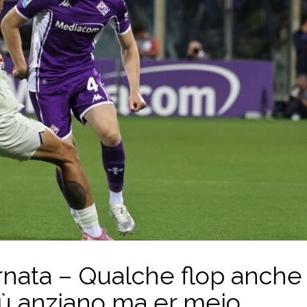
rnata – Qualche flop anche t
più anziano ma er mejo