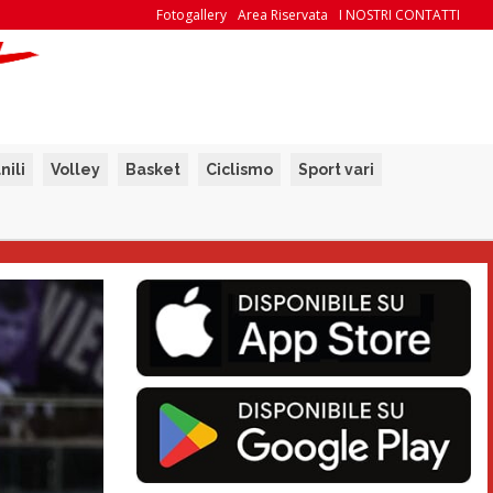
Fotogallery
Area Riservata
I NOSTRI CONTATTI
nili
Volley
Basket
Ciclismo
Sport vari