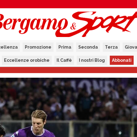
cellenza
Promozione
Prima
Seconda
Terza
Giova
Eccellenze orobiche
Il Caffè
I nostri Blog
Abbonati