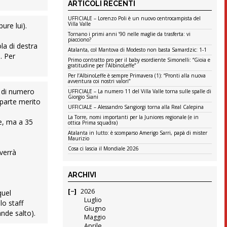
ARTICOLI RECENTI
UFFICIALE – Lorenzo Poli è un nuovo centrocampista del
Villa Valle
ure lui).
Tornano i primi anni ’90 nelle maglie da trasferta: vi
piacciono?
la di destra
Atalanta, col Mantova di Modesto non basta Samardzic: 1-1
. Per
Primo contratto pro per il baby esordiente Simonelli: “Gioia e
gratitudine per l’AlbinoLeffe”
Per l’AlbinoLeffe è sempre Primavera (1): “Pronti alla nuova
avventura coi nostri valori”
o di numero
UFFICIALE – La numero 11 del Villa Valle torna sulle spalle di
Giorgio Siani
a parte merito
UFFICIALE – Alessandro Sangiorgi torna alla Real Calepina
La Torre, nomi importanti per la Juniores regionale (e in
ne, ma a 35
ottica Prima squadra)
Atalanta in lutto: è scomparso Amerigo Sarri, papà di mister
Maurizio
.
Cosa ci lascia il Mondiale 2026
verrà
ARCHIVI
2026
quel
Luglio
lo staff
Giugno
ande salto).
Maggio
Aprile