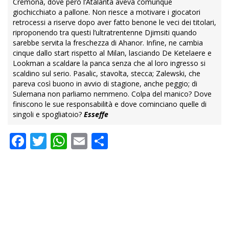
Cremona, dove però l’Atalanta aveva comunque
giochicchiato a pallone. Non riesce a motivare i giocatori
retrocessi a riserve dopo aver fatto benone le veci dei titolari,
riproponendo tra questi l’ultratrentenne Djimsiti quando
sarebbe servita la freschezza di Ahanor. Infine, ne cambia
cinque dallo start rispetto al Milan, lasciando De Ketelaere e
Lookman a scaldare la panca senza che al loro ingresso si
scaldino sul serio. Pasalic, stavolta, stecca; Zalewski, che
pareva così buono in avvio di stagione, anche peggio; di
Sulemana non parliamo nemmeno. Colpa del manico? Dove
finiscono le sue responsabilità e dove cominciano quelle di
singoli e spogliatoio?
Esseffe
Facebook
Twitter
WhatsApp
Email
Condividi