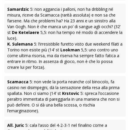
Samardzic
5: non aggancia i palloni, non ha dribbling né
misura, riceve da Scamacca (rarità assoluta) e non sa che
farsene. Ma che problemi ha? Ha 23 anni e un sinistro alla
Van Gogh. Non è che manca un po’ di sangue agli occhi? (32’
st
De Ketelaere
5,5: non ha tempo né modo di accendere la
luce).
K. Sulemana
5: l’irresistibile furetto visto due weekend filati a
Torino non esiste più (14’ st
Lookman
5,5: uno contro uno
come ultima risorsa, ma da riserva ha sempre fatto fatica a
entrare in ritmo. In assenza di gioco, non è che lo possa
creare lui per forza).
Scamacca
5: non vede la porta neanche col binocolo, fa
casino nei disimpegni, dà la sensazione della resa alla prima
spallata. Non ci siamo (14’ st
Krstovic
5: spreca l’occasione
peraltro immeritata di pareggiarla in una maniera che non si
può definire. O si dà una bella scossa, o rischia
l’emarginazione).
All. Juric
5: cala l’asso del 4-2-3-1 nel finalino come a