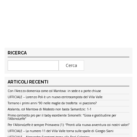
RICERCA
ARTICOLI RECENTI
Con l’Arezzo domenica come col Mantova: in sede e a porte chiuse
UFFICIALE – Lorenzo Poli è un nuovo centrocampista del Villa Valle
Tornano i primi anni ’90 nelle maglie da trasferta: vi piacciono?
Atalanta, col Mantova di Modesto non basta Samardzic: 1-1
Primo contratto pro per il baby esordiente Simonelli: “Gioia e gratitudine per
l’AlbinoLeffe”
Per l’AlbinoLeffe è sempre Primavera (1): “Pronti alla nuova avventura coi nostri valori”
UFFICIALE – La numero 11 del Villa Valle torna sulle spalle di Giorgio Siani
UFFICIALE – Alessandro Sangiorgi torna alla Real Calepina