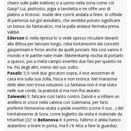
chiaro sulle palle inattive) o a uomo nella zona come col
Gasp? Lui, piuttosto, pigia a tavoletta e ne offre uno di
platino a Krstovic. Inutile dire com’è andata a finire. In offside
di partenza sul gol annullato, che avrebbe potuto significare
un bonus da fantacalcio, ma la palla andava fermata prima.
Vabbè.
Ederson
6: nella ripresa lo si vede spesso rinculare davanti
alla difesa per lanciare lungo, roba lontanissimi dai concetti
gasperiniani e forse anche da quelli juriciani. Ma così vanno il
mondo e le partite nate male. Ekkelenkamp rischia di portarlo
a spasso, poi a metà campo invertite due fasi per quanto ne
ha. Più degli altri, meno del suo solito.
Pasalic
5,5: vedi due giocatori sopra, il vice assistman di
casa era sulla sua zolla, fisica e non teorica. Nel marasma
delle idee non trova soluzioni. La fantasia non è mai stata
nelle sue corde, la praticità sì ma non l’ha aiutato.
Zalewski
5: faticare così tanto contro Zanoli e a infilare un
anellino in croce nella catena con Sulemana, per farsi
preferire l’ennesima virata a piede invertito (come il suo…) del
trentatreenne di Sora, come biglietto da visita è materiale da
tritarifiuti (32’ st
Bellanova
6: il primo, l’ultimo e ahilui l’unico
atalantino a tirare in porta, ma lì c’è Atta a fare la guardia).