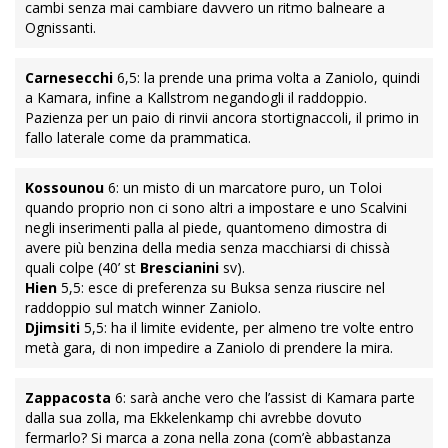
cambi senza mai cambiare davvero un ritmo balneare a
Ognissanti.
Carnesecchi
6,5: la prende una prima volta a Zaniolo, quindi
a Kamara, infine a Kallstrom negandogli il raddoppio.
Pazienza per un paio di rinvii ancora stortignaccoli, il primo in
fallo laterale come da prammatica.
Kossounou
6: un misto di un marcatore puro, un Toloi
quando proprio non ci sono altri a impostare e uno Scalvini
negli inserimenti palla al piede, quantomeno dimostra di
avere più benzina della media senza macchiarsi di chissà
quali colpe (40’ st
Brescianini
sv).
Hien
5,5: esce di preferenza su Buksa senza riuscire nel
raddoppio sul match winner Zaniolo.
Djimsiti
5,5: ha il limite evidente, per almeno tre volte entro
metà gara, di non impedire a Zaniolo di prendere la mira.
Zappacosta
6: sarà anche vero che l’assist di Kamara parte
dalla sua zolla, ma Ekkelenkamp chi avrebbe dovuto
fermarlo? Si marca a zona nella zona (com’è abbastanza