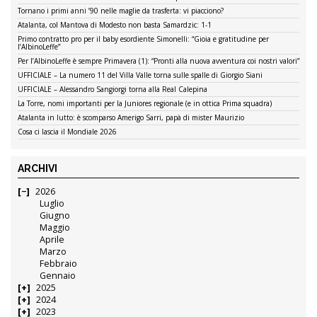
Tornano i primi anni ’90 nelle maglie da trasferta: vi piacciono?
Atalanta, col Mantova di Modesto non basta Samardzic: 1-1
Primo contratto pro per il baby esordiente Simonelli: “Gioia e gratitudine per
l’AlbinoLeffe”
Per l’AlbinoLeffe è sempre Primavera (1): “Pronti alla nuova avventura coi nostri valori”
UFFICIALE – La numero 11 del Villa Valle torna sulle spalle di Giorgio Siani
UFFICIALE – Alessandro Sangiorgi torna alla Real Calepina
La Torre, nomi importanti per la Juniores regionale (e in ottica Prima squadra)
Atalanta in lutto: è scomparso Amerigo Sarri, papà di mister Maurizio
Cosa ci lascia il Mondiale 2026
ARCHIVI
2026
Luglio
Giugno
Maggio
Aprile
Marzo
Febbraio
Gennaio
2025
2024
2023