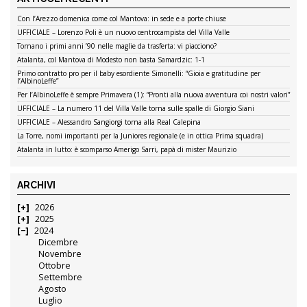
Con l’Arezzo domenica come col Mantova: in sede e a porte chiuse
UFFICIALE – Lorenzo Poli è un nuovo centrocampista del Villa Valle
Tornano i primi anni ’90 nelle maglie da trasferta: vi piacciono?
Atalanta, col Mantova di Modesto non basta Samardzic: 1-1
Primo contratto pro per il baby esordiente Simonelli: “Gioia e gratitudine per
l’AlbinoLeffe”
Per l’AlbinoLeffe è sempre Primavera (1): “Pronti alla nuova avventura coi nostri valori”
UFFICIALE – La numero 11 del Villa Valle torna sulle spalle di Giorgio Siani
UFFICIALE – Alessandro Sangiorgi torna alla Real Calepina
La Torre, nomi importanti per la Juniores regionale (e in ottica Prima squadra)
Atalanta in lutto: è scomparso Amerigo Sarri, papà di mister Maurizio
ARCHIVI
2026
2025
2024
Dicembre
Novembre
Ottobre
Settembre
Agosto
Luglio