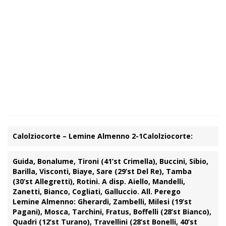
Calolziocorte – Lemine Almenno 2-1
Calolziocorte:
Guida, Bonalume, Tironi (41’st Crimella), Buccini, Sibio,
Barilla, Visconti, Biaye, Sare (29’st Del Re), Tamba
(30’st Allegretti), Rotini. A disp. Aiello, Mandelli,
Zanetti, Bianco, Cogliati, Galluccio. All. Perego
Lemine Almenno:
Gherardi, Zambelli, Milesi (19’st
Pagani), Mosca, Tarchini, Fratus, Boffelli (28’st Bianco),
Quadri (12’st Turano), Travellini (28’st Bonelli, 40’st