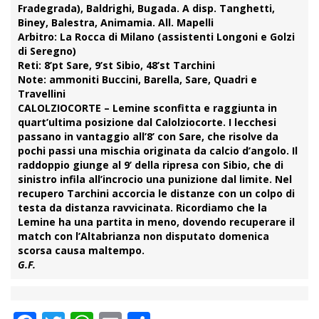
Fradegrada), Baldrighi, Bugada. A disp. Tanghetti,
Biney, Balestra, Animamia. All. Mapelli
Arbitro:
La Rocca di Milano (assistenti Longoni e Golzi
di Seregno)
Reti:
8’pt Sare, 9’st Sibio, 48’st Tarchini
Note:
ammoniti Buccini, Barella, Sare, Quadri e
Travellini
CALOLZIOCORTE
– Lemine sconfitta e raggiunta in
quart’ultima posizione dal Calolziocorte. I lecchesi
passano in vantaggio all’8’ con Sare, che risolve da
pochi passi una mischia originata da calcio d’angolo. Il
raddoppio giunge al 9’ della ripresa con Sibio, che di
sinistro infila all’incrocio una punizione dal limite. Nel
recupero Tarchini accorcia le distanze con un colpo di
testa da distanza ravvicinata. Ricordiamo che la
Lemine ha una partita in meno, dovendo recuperare il
match con l’Altabrianza non disputato domenica
scorsa causa maltempo.
G.F.