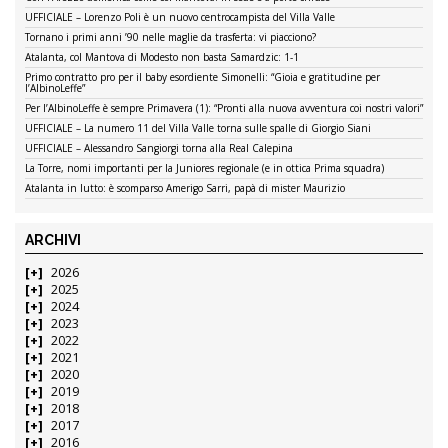
UFFICIALE – Lorenzo Poli è un nuovo centrocampista del Villa Valle
Tornano i primi anni ’90 nelle maglie da trasferta: vi piacciono?
Atalanta, col Mantova di Modesto non basta Samardzic: 1-1
Primo contratto pro per il baby esordiente Simonelli: “Gioia e gratitudine per
l’AlbinoLeffe”
Per l’AlbinoLeffe è sempre Primavera (1): “Pronti alla nuova avventura coi nostri valori”
UFFICIALE – La numero 11 del Villa Valle torna sulle spalle di Giorgio Siani
UFFICIALE – Alessandro Sangiorgi torna alla Real Calepina
La Torre, nomi importanti per la Juniores regionale (e in ottica Prima squadra)
Atalanta in lutto: è scomparso Amerigo Sarri, papà di mister Maurizio
ARCHIVI
2026
2025
2024
2023
2022
2021
2020
2019
2018
2017
2016