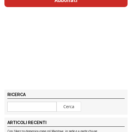
Abbonati
RICERCA
ARTICOLI RECENTI
Con l’Arezzo domenica come col Mantova: in sede e a porte chiuse