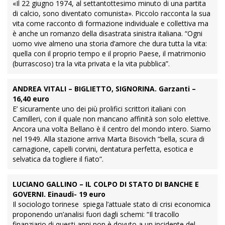
«Il 22 giugno 1974, al settantottesimo minuto di una partita
di calcio, sono diventato comunista». Piccolo racconta la sua
vita come racconto di formazione individuale e collettiva ma
è anche un romanzo della disastrata sinistra italiana. “Ogni
uomo vive almeno una storia d’amore che dura tutta la vita:
quella con il proprio tempo e il proprio Paese, il matrimonio
(burrascoso) tra la vita privata e la vita pubblica”.
ANDREA VITALI – BIGLIETTO, SIGNORINA. Garzanti –
16,40 euro
E’ sicuramente uno dei più prolifici scrittori italiani con
Camilleri, con il quale non mancano affinità son solo elettive.
Ancora una volta Bellano è il centro del mondo intero. Siamo
nel 1949. Alla stazione arriva Marta Bisovich “bella, scura di
carnagione, capelli corvini, dentatura perfetta, esotica e
selvatica da togliere il fiato”.
LUCIANO GALLINO – IL COLPO DI STATO DI BANCHE E
GOVERNI. Einaudi- 19 euro
Il sociologo torinese spiega l’attuale stato di crisi economica
proponendo un’analisi fuori dagli schemi: “Il tracollo
finanziario di questi anni non è dovuto a un incidente del