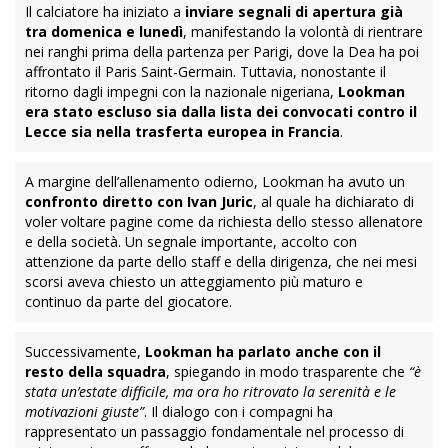
Il calciatore ha iniziato a
inviare segnali di apertura già
tra domenica e lunedì
, manifestando la volontà di rientrare
nei ranghi prima della partenza per Parigi, dove la Dea ha poi
affrontato il Paris Saint-Germain. Tuttavia, nonostante il
ritorno dagli impegni con la nazionale nigeriana,
Lookman
era stato escluso sia dalla lista dei convocati contro il
Lecce sia nella trasferta europea in Francia
.
A margine dell’allenamento odierno, Lookman ha avuto un
confronto diretto con Ivan Juric
, al quale ha dichiarato di
voler voltare pagine come da richiesta dello stesso allenatore
e della società. Un segnale importante, accolto con
attenzione da parte dello staff e della dirigenza, che nei mesi
scorsi aveva chiesto un atteggiamento più maturo e
continuo da parte del giocatore.
Successivamente,
Lookman ha parlato anche con il
resto della squadra
, spiegando in modo trasparente che
“è
stata un’estate difficile, ma ora ho ritrovato la serenità e le
motivazioni giuste”
. Il dialogo con i compagni ha
rappresentato un passaggio fondamentale nel processo di