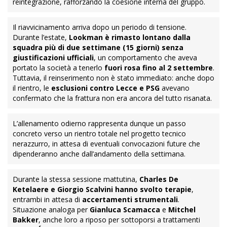
reintegrazione, rafforzando la coesione interna del gruppo.
Il riavvicinamento arriva dopo un periodo di tensione.
Durante l’estate,
Lookman è rimasto lontano dalla
squadra più di due settimane (15 giorni) senza
giustificazioni ufficiali
, un comportamento che aveva
portato la società a tenerlo
fuori rosa fino al 2 settembre
.
Tuttavia, il reinserimento non è stato immediato: anche dopo
il rientro, le
esclusioni contro Lecce e PSG
avevano
confermato che la frattura non era ancora del tutto risanata.
L’allenamento odierno rappresenta dunque un passo
concreto verso un rientro totale nel progetto tecnico
nerazzurro, in attesa di eventuali convocazioni future che
dipenderanno anche dall’andamento della settimana.
Durante la stessa sessione mattutina,
Charles De
Ketelaere e Giorgio Scalvini hanno svolto terapie
,
entrambi in attesa di
accertamenti strumentali
.
Situazione analoga per
Gianluca Scamacca
e
Mitchel
Bakker
, anche loro a riposo per sottoporsi a trattamenti