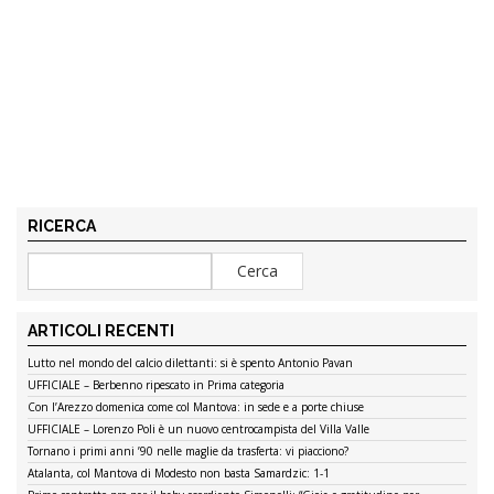
RICERCA
ARTICOLI RECENTI
Lutto nel mondo del calcio dilettanti: si è spento Antonio Pavan
UFFICIALE – Berbenno ripescato in Prima categoria
Con l’Arezzo domenica come col Mantova: in sede e a porte chiuse
UFFICIALE – Lorenzo Poli è un nuovo centrocampista del Villa Valle
Tornano i primi anni ’90 nelle maglie da trasferta: vi piacciono?
Atalanta, col Mantova di Modesto non basta Samardzic: 1-1