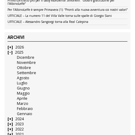
Primo contratto pro per il baby esordiente Simonelli: “Gioia e gratitudine per
l’AlbinoLeffe”
Per l’AlbinoLeffe è sempre Primavera (1): “Pronti alla nuova avventura coi nostri valori”
UFFICIALE – La numero 11 del Villa Valle torna sulle spalle di Giorgio Siani
UFFICIALE – Alessandro Sangiorgi torna alla Real Calepina
ARCHIVI
2026
2025
Dicembre
Novembre
Ottobre
Settembre
Agosto
Luglio
Giugno
Maggio
Aprile
Marzo
Febbraio
Gennaio
2024
2023
2022
2021