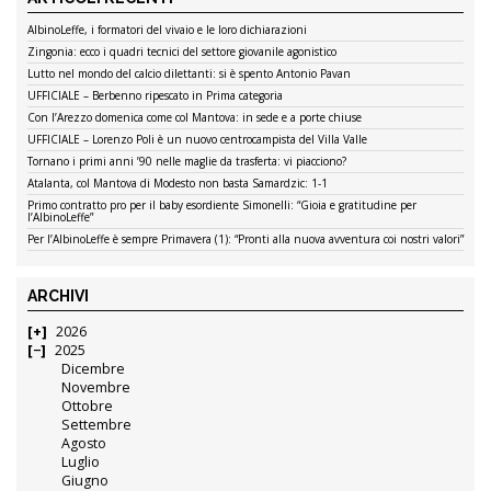
AlbinoLeffe, i formatori del vivaio e le loro dichiarazioni
Zingonia: ecco i quadri tecnici del settore giovanile agonistico
Lutto nel mondo del calcio dilettanti: si è spento Antonio Pavan
UFFICIALE – Berbenno ripescato in Prima categoria
Con l’Arezzo domenica come col Mantova: in sede e a porte chiuse
UFFICIALE – Lorenzo Poli è un nuovo centrocampista del Villa Valle
Tornano i primi anni ’90 nelle maglie da trasferta: vi piacciono?
Atalanta, col Mantova di Modesto non basta Samardzic: 1-1
Primo contratto pro per il baby esordiente Simonelli: “Gioia e gratitudine per
l’AlbinoLeffe”
Per l’AlbinoLeffe è sempre Primavera (1): “Pronti alla nuova avventura coi nostri valori”
ARCHIVI
2026
2025
Dicembre
Novembre
Ottobre
Settembre
Agosto
Luglio
Giugno