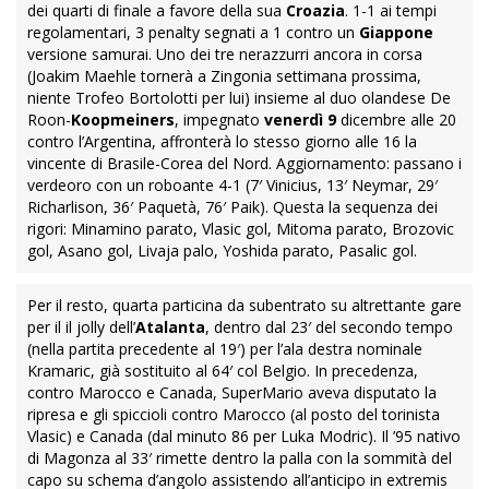
dei quarti di finale a favore della sua
Croazia
. 1-1 ai tempi
regolamentari, 3 penalty segnati a 1 contro un
Giappone
versione samurai. Uno dei tre nerazzurri ancora in corsa
(Joakim Maehle tornerà a Zingonia settimana prossima,
niente Trofeo Bortolotti per lui) insieme al duo olandese De
Roon-
Koopmeiners
, impegnato
venerdì 9
dicembre alle 20
contro l’Argentina, affronterà lo stesso giorno alle 16 la
vincente di Brasile-Corea del Nord. Aggiornamento: passano i
verdeoro con un roboante 4-1 (7′ Vinicius, 13′ Neymar, 29′
Richarlison, 36′ Paquetà, 76′ Paik). Questa la sequenza dei
rigori: Minamino parato, Vlasic gol, Mitoma parato, Brozovic
gol, Asano gol, Livaja palo, Yoshida parato, Pasalic gol.
Per il resto, quarta particina da subentrato su altrettante gare
per il il jolly dell’
Atalanta
, dentro dal 23′ del secondo tempo
(nella partita precedente al 19′) per l’ala destra nominale
Kramaric, già sostituito al 64′ col Belgio. In precedenza,
contro Marocco e Canada, SuperMario aveva disputato la
ripresa e gli spiccioli contro Marocco (al posto del torinista
Vlasic) e Canada (dal minuto 86 per Luka Modric). Il ’95 nativo
di Magonza al 33′ rimette dentro la palla con la sommità del
capo su schema d’angolo assistendo all’anticipo in extremis