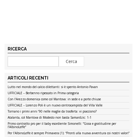
RICERCA
ARTICOLI RECENTI
Lutto nel mondo del calcio dilettanti: si è spento Antonio Pavan
UFFICIALE – Berbenno ripescato in Prima categoria
Con l’Arezzo domenica come col Mantova: in sede e a porte chiuse
UFFICIALE – Lorenzo Poli è un nuovo centrocampista del Villa Valle
Tornano i primi anni ’90 nelle maglie da trasferta: vi piacciono?
Atalanta, col Mantova di Modesto non basta Samardzic: 1-1
Primo contratto pro per il baby esordiente Simonelli: “Gioia e gratitudine per
l’AlbinoLeffe”
Per l’AlbinoLeffe è sempre Primavera (1): “Pronti alla nuova avventura coi nostri valori”