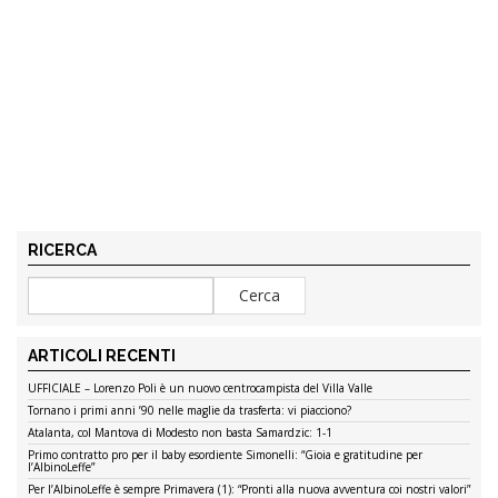
RICERCA
ARTICOLI RECENTI
UFFICIALE – Lorenzo Poli è un nuovo centrocampista del Villa Valle
Tornano i primi anni ’90 nelle maglie da trasferta: vi piacciono?
Atalanta, col Mantova di Modesto non basta Samardzic: 1-1
Primo contratto pro per il baby esordiente Simonelli: “Gioia e gratitudine per
l’AlbinoLeffe”
Per l’AlbinoLeffe è sempre Primavera (1): “Pronti alla nuova avventura coi nostri valori”