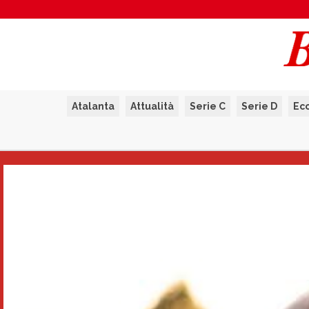
Atalanta
Attualità
Serie C
Serie D
Ec