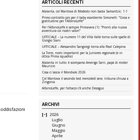
ARTICOLI RECENTI
Atalanta, col Mantova di Modesto non basta Samardzic: 1-1
Primo contratto pro per il baby esordiente Simonelli: “Gioia e
gratitudine per l’AlbinoLeffe”
Per l’AlbinoLeffe è sempre Primavera (1): “Pronti alla nuova
avventura coi nostri valori”
UFFICIALE – La numero 11 del Villa Valle torna sulle spalle di
Giorgio Siani
UFFICIALE – Alessandro Sangiorgi torna alla Real Calepina
La Torre, nomi importanti per la Juniores regionale (e in
ottica Prima squadra)
Atalanta in lutto: è scomparso Amerigo Sarri, papà di mister
Maurizio
Cosa ci lascia il Mondiale 2026
Col Mantova il secondo test mercoledì sera: tribuna chiusa a
Zingonia
AlbinoLeffe, per l’attacco c’è anche Desogus
ARCHIVI
 soddisfazioni
2026
Luglio
Giugno
Maggio
Aprile