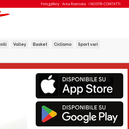
Fotogallery
Area Riservata
I NOSTRI CONTATTI
nili
Volley
Basket
Ciclismo
Sport vari