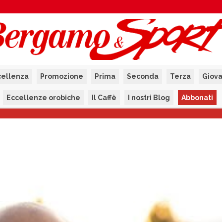
cellenza
Promozione
Prima
Seconda
Terza
Giova
Eccellenze orobiche
Il Caffè
I nostri Blog
Abbonati