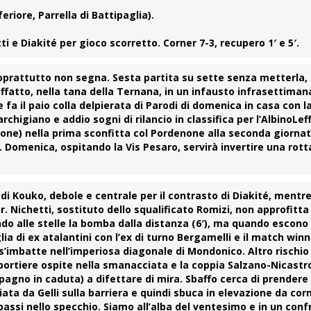
riore, Parrella di Battipaglia).
e Diakité per gioco scorretto. Corner 7-3, recupero 1′ e 5′.
soprattutto non segna. Sesta partita su sette senza metterla,
fatto, nella tana della
Ternana
, in un infausto infrasettiman
e fa il paio colla delpierata di Parodi di domenica in casa con l
chigiano e addio sogni di rilancio in classifica per l’
AlbinoLef
orgione) nella prima sconfitta col Pordenone alla seconda giorna
C. Domenica, ospitando la Vis Pesaro, servirà invertire una rott
 di
Kouko
, debole e centrale per il contrasto di Diakité, mentre 
r. Nichetti, sostituto dello squalificato Romizi, non approfitta
ndo alle stelle la bomba dalla distanza (6′), ma quando escono
ia di ex atalantini con l’ex di turno Bergamelli e il match winne
s’imbatte nell’imperiosa diagonale di
Mondonico
. Altro rischi
 portiere ospite nella smanacciata e la coppia Salzano-Nicastr
pagno in caduta) a difettare di mira. Sbaffo cerca di prendere 
ciata da
Gelli
sulla barriera e quindi sbuca in elevazione da corn
bassi nello specchio. Siamo all’alba del ventesimo e in un con