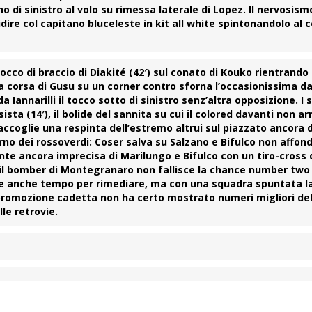
o di sinistro al volo su rimessa laterale di Lopez. Il nervosism
ire col capitano bluceleste in kit all white spintonandolo al c
occo di braccio di Diakité (42′) sul conato di Kouko rientrando
 la corsa di Gusu su un corner contro sforna l’occasionissima d
da Iannarilli il tocco sotto di sinistro senz’altra opposizione. I 
a (14′), il bolide del sannita su cui il colored davanti non ar
he raccoglie una respinta dell’estremo altrui sul piazzato ancora
torno dei rossoverdi: Coser salva su
Salzano
e Bifulco non affond
onte ancora imprecisa di Marilungo e Bifulco con un tiro-cross
co il bomber di Montegranaro non fallisce la chance number tw
ebbe anche tempo per rimediare, ma con una squadra spuntata la
 promozione cadetta non ha certo mostrato numeri migliori del
le retrovie.