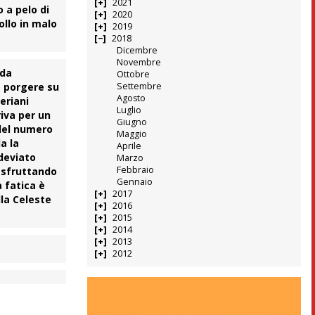
2021
o a pelo di
2020
ollo in malo
2019
2018
Dicembre
Novembre
 da
Ottobre
a porgere su
Settembre
Agosto
seriani
Luglio
riva per un
Giugno
 del numero
Maggio
a la
Aprile
 deviato
Marzo
Febbraio
o sfruttando
Gennaio
 fatica è
2017
la Celeste
2016
2015
2014
2013
2012