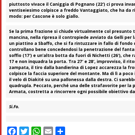
piuttosto vivace il Caniggia di Pognano (22′) ci prova invan
ventiseiesimo colpisce a freddo Vantaggiato, che ha da rid
modo: per Cascone è solo giallo.
Se la prima frazione si chiude virtualmente col presunto t
mancina, nella ripresa il contropiede avviato da Gelli per
un piattino a
Sbaffo
, che si fa rintuzzare in fallo di fondo 
controllano bene concedendosi la penetrazione del fantasist
soffio (17′) e un’altra botta da fuori di Nichetti (26′), c
17 e non inquadra la porta. Tra 27′ e 28′, improvviso, il ri
zampata, il tiro dalla bandierina di Lopez accarezza la fr
colpisce la faccia superiore del montante. Ma di lì a po
il velo di Diakité su una pallonessa dalla destra. Ci sar
quadrupla. Peccato, perché una delle strafavorite per la
Armata, costretta a rincorrere ogni possibile obiettivo dal
Si.Fo.
Facebook
Twitter
WhatsApp
Email
Condividi