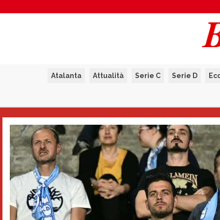
Atalanta
Attualità
Serie C
Serie D
Ec