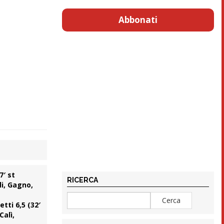
Abbonati
7′ st
RICERCA
li, Gagno,
tti 6,5 (32′
Calì,