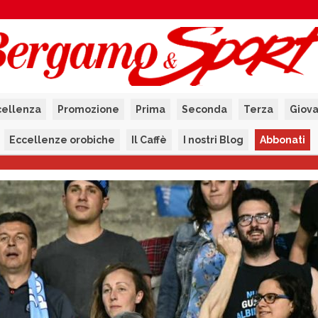
cellenza
Promozione
Prima
Seconda
Terza
Giova
Eccellenze orobiche
Il Caffè
I nostri Blog
Abbonati