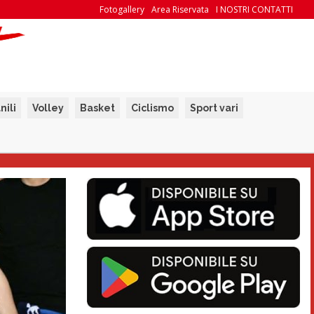
Fotogallery
Area Riservata
I NOSTRI CONTATTI
nili
Volley
Basket
Ciclismo
Sport vari