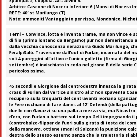
Spampatti, Coppola. All.: Alvini 6.
Arbitro:
Cascone di Nocera Inferiore 6 (Mansi di Nocera Infe
RETE:
40′ st Marilungo (T).
Note:
ammoniti Vantaggiato per rissa, Mondonico, Nichetti 
Terni
– Convince, lotta e inventa trame, ma non vince e 
di fila
(primo lontano da Bergamo) pur non demeritando af
dalla vecchia conoscenza nerazzurra Guido
Marilungo
, ch
FeralpiSalò. Traversone dall’out di Furlan, incornata del mar
soli 4 pareggini all’attivo e l’unico golletto (firma di Gi
settembre) è invischiato in coda nel girone B della serie 
pericolosissima.
45 secondi e
Giorgione
dal centrodestra innesca la girata
cross di Furlan dal vertice sinistro al 2′ non spaventa Cose
recupero sulla trequarti del centravanti ivoriano sgancia
le Fere rischiano di fare danni: al 12′
Defendi
(della pattugl
duello con Gavazzi su una palla a mezza via, ma Nicastro 
d’ora, con Furlan a battere sul tempo Gelli impegnando il
(controbalzo-flipper da fuori sulla girata di testa del com
della manovra, ottiene (mani di Salzano) la punizione cal
destra dello stesso esterno senza che la traiettoria si ab