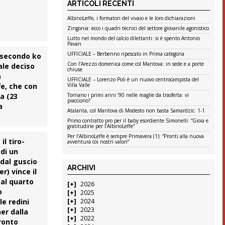
ARTICOLI RECENTI
AlbinoLeffe, i formatori del vivaio e le loro dichiarazioni
Zingonia: ecco i quadri tecnici del settore giovanile agonistico
Lutto nel mondo del calcio dilettanti: si è spento Antonio
Pavan
UFFICIALE – Berbenno ripescato in Prima categoria
secondo ko
Con l’Arezzo domenica come col Mantova: in sede e a porte
ale deciso
chiuse
a
UFFICIALE – Lorenzo Poli è un nuovo centrocampista del
fe
, che con
Villa Valle
ta (23
Tornano i primi anni ’90 nelle maglie da trasferta: vi
piacciono?
a
Atalanta, col Mantova di Modesto non basta Samardzic: 1-1
Primo contratto pro per il baby esordiente Simonelli: “Gioia e
gratitudine per l’AlbinoLeffe”
Per l’AlbinoLeffe è sempre Primavera (1): “Pronti alla nuova
il tiro-
avventura coi nostri valori”
 di un
 dal guscio
ARCHIVI
r) vince il
o al quarto
2026
o
2025
le redini
2024
2023
er dalla
2022
fronto