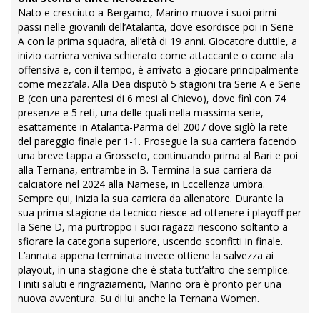
Nato e cresciuto a Bergamo, Marino muove i suoi primi
passi nelle giovanili dell’Atalanta, dove esordisce poi in Serie
A con la prima squadra, all’età di 19 anni. Giocatore duttile, a
inizio carriera veniva schierato come attaccante o come ala
offensiva e, con il tempo, è arrivato a giocare principalmente
come mezz’ala. Alla Dea disputò 5 stagioni tra Serie A e Serie
B (con una parentesi di 6 mesi al Chievo), dove finì con 74
presenze e 5 reti, una delle quali nella massima serie,
esattamente in Atalanta-Parma del 2007 dove siglò la rete
del pareggio finale per 1-1. Prosegue la sua carriera facendo
una breve tappa a Grosseto, continuando prima al Bari e poi
alla Ternana, entrambe in B. Termina la sua carriera da
calciatore nel 2024 alla Narnese, in Eccellenza umbra.
Sempre qui, inizia la sua carriera da allenatore. Durante la
sua prima stagione da tecnico riesce ad ottenere i playoff per
la Serie D, ma purtroppo i suoi ragazzi riescono soltanto a
sfiorare la categoria superiore, uscendo sconfitti in finale.
L’annata appena terminata invece ottiene la salvezza ai
playout, in una stagione che è stata tutt’altro che semplice.
Finiti saluti e ringraziamenti, Marino ora è pronto per una
nuova avventura. Su di lui anche la Ternana Women.