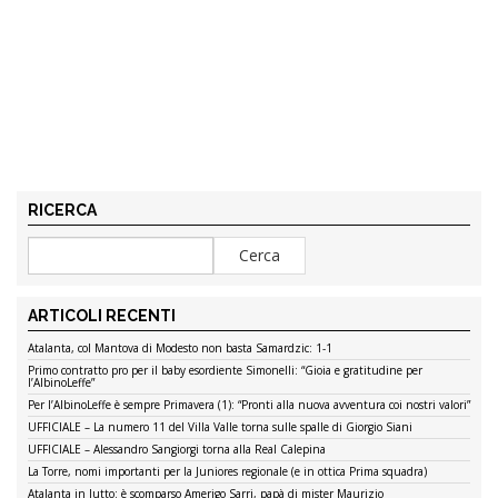
RICERCA
ARTICOLI RECENTI
Atalanta, col Mantova di Modesto non basta Samardzic: 1-1
Primo contratto pro per il baby esordiente Simonelli: “Gioia e gratitudine per
l’AlbinoLeffe”
Per l’AlbinoLeffe è sempre Primavera (1): “Pronti alla nuova avventura coi nostri valori”
UFFICIALE – La numero 11 del Villa Valle torna sulle spalle di Giorgio Siani
UFFICIALE – Alessandro Sangiorgi torna alla Real Calepina
La Torre, nomi importanti per la Juniores regionale (e in ottica Prima squadra)
Atalanta in lutto: è scomparso Amerigo Sarri, papà di mister Maurizio