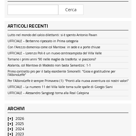
ARTICOLI RECENTI
Lutto nel mondo del calcio dilettanti: si è spento Antonio Pavan
UFFICIALE – Berbenno ripescato in Prima categoria
Con l’Arezzo domenica come col Mantova: in sede e a porte chiuse
UFFICIALE – Lorenzo Poli è un nuovo centrocampista del Villa Valle
Tornano i primi anni ’90 nelle maglie da trasferta: vi piacciono?
Atalanta, col Mantova di Modesto non basta Samardzic: 1-1
Primo contratto pro per il baby esordiente Simonelli: “Gioia e gratitudine per
l’AlbinoLeffe”
Per l’AlbinoLeffe è sempre Primavera (1): “Pronti alla nuova avventura coi nostri valori”
UFFICIALE – La numero 11 del Villa Valle torna sulle spalle di Giorgio Siani
UFFICIALE – Alessandro Sangiorgi torna alla Real Calepina
ARCHIVI
2026
2025
2024
2023