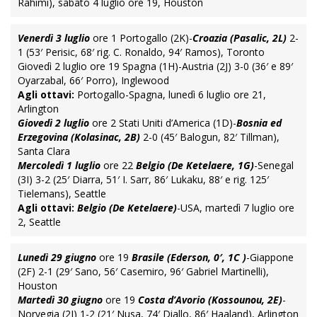
Rahimi), sabato 4 luglio ore 19, Houston
Venerdì 3 luglio
ore 1 Portogallo (2K)-
Croazia (Pasalic, 2L)
2-
1 (53′ Perisic, 68′ rig. C. Ronaldo, 94′ Ramos), Toronto
Giovedì 2 luglio ore 19 Spagna (1H)-Austria (2J) 3-0 (36′ e 89′
Oyarzabal, 66′ Porro), Inglewood
Agli ottavi:
Portogallo-Spagna, lunedì 6 luglio ore 21,
Arlington
Giovedì 2 luglio
ore 2 Stati Uniti d’America (1D)-
Bosnia ed
Erzegovina (Kolasinac, 2B)
2-0 (45′ Balogun, 82′ Tillman),
Santa Clara
Mercoledì 1 luglio
ore 22
Belgio (De Ketelaere, 1G)
-Senegal
(3I) 3-2 (25′ Diarra, 51′ I. Sarr, 86′ Lukaku, 88′ e rig. 125′
Tielemans), Seattle
Agli ottavi:
Belgio (De Ketelaere)
-USA, martedì 7 luglio ore
2, Seattle
Lunedì 29 giugno
ore 19
Brasile (Ederson, 0′, 1C )
-Giappone
(2F) 2-1 (29′ Sano, 56′ Casemiro, 96′ Gabriel Martinelli),
Houston
Martedì 30 giugno
ore 19
Costa d’Avorio (Kossounou, 2E)
-
Norvegia (2I) 1-2 (21′ Nusa, 74′ Diallo, 86′ Haaland), Arlington