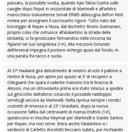
passato, la possibile svolta, quando Ajer falcia Cunha sulle
caviglie dopo l’input in orizzontale di Martinelli e all’arbitro
marocchino-statunitense Ismail Elfath abbisogna dell’on field
review per assegnare il sacrosanto rigore. Tutto nato dal
borseggio di Rayan a Nusa, dal dischetto Bruno Guimaraes,
proprio colui che ostruisce all’atalantino la strada della
titolarità, si fa ipnotizzare fermandosi nella rincorsa da
Nyland nel suo lungolinea (14′). Alla mezzora l’oriundo
dell’Arsenal impegna il portiere vichingo quasi dal fondo, in
una parata fra tacco e suola.
Al 37′ Haaland gira debolmente di sinistro al volo il pallone a
rientra di Nusa, per aprire poi spazio al 3′ di recupero a
Odegaard che spara il radente mancino tra le braccia di
Alisson, ma un ottovolante prima era stato Vinicius a spedire
sul ginocchio dell’ultimo ostacolo il possibile raddoppio
servitogli ancora da Martinelli. Nella ripresa sempre i nordici
costretti di rimessa e al 23′ i brasiliani, dopo la nuova
occasione fallita dal centravanti di riserva Endrick (14′),
spediscono in mischia Neymar per Martinelli e Danilo Santos
per Rayan, ma non serve. Entra anche l’atalantino e i
verdeoro di Carletto Ancelotti beccano subito, pur rischiando