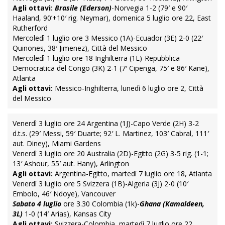
Agli ottavi:
Brasile (Ederson)
-Norvegia 1-2 (79′ e 90′
Haaland, 90’+10′ rig. Neymar), domenica 5 luglio ore 22, East
Rutherford
Mercoledì 1 luglio ore 3 Messico (1A)-Ecuador (3E) 2-0 (22′
Quinones, 38′ Jimenez), Città del Messico
Mercoledì 1 luglio ore 18 Inghilterra (1L)-Repubblica
Democratica del Congo (3K) 2-1 (7′ Cipenga, 75′ e 86′ Kane),
Atlanta
Agli ottavi:
Messico-Inghilterra, lunedì 6 luglio ore 2, Città
del Messico
Venerdì 3 luglio ore 24 Argentina (1J)-Capo Verde (2H) 3-2
d.t.s. (29′ Messi, 59′ Duarte; 92′ L. Martinez, 103′ Cabral, 111′
aut. Diney), Miami Gardens
Venerdì 3 luglio ore 20 Australia (2D)-Egitto (2G) 3-5 rig. (1-1;
13′ Ashour, 55′ aut. Hany), Arlington
Agli ottavi:
Argentina-Egitto, martedì 7 luglio ore 18, Atlanta
Venerdì 3 luglio ore 5 Svizzera (1B)-Algeria (3J) 2-0 (10′
Embolo, 46′ Ndoye), Vancouver
Sabato 4 luglio
ore 3.30 Colombia (1k)-
Ghana (Kamaldeen,
3L)
1-0 (14′ Arias), Kansas City
Agli ottavi:
Svizzera-Colombia, martedì 7 luglio ore 22,