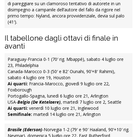
di pareggiare su un clamoroso tentativo di autorete in un
disimpegno a campanile dell’autore del fallo da rigore nel
primo tempo: Nyland, ancora provvidenziale, devia sul palo
(41′).
Il tabellone dagli ottavi di finale in
avanti
Paraguay-Francia 0-1 (70′ rig. Mbappé), sabato 4 luglio ore
23, Philadelphia
Canada-Marocco 0-3 (50′ e 82′ Ounahi, 90’+8′ Rahimi),
sabato 4 luglio ore 19, Houston
Ai quarti:
Francia-Marocco, giovedì 9 luglio ore 22,
Foxborough
Portogallo-Spagna, lunedì 6 luglio ore 21, Arlington
USA-
Belgio (De Ketelaere)
, martedì 7 luglio ore 2, Seattle
Ai quarti:
venerdì 10 luglio ore 21, Inglewood
Semifinale:
martedì 14 luglio ore 21, Arlington
Brasile (Ederson)
-Norvegia 1-2 (79′ e 90′ Haaland, 90’+10′ rig.
Neymar), domenica 5 luglio ore 22, East Rutherford