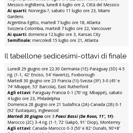
Messico-Inghilterra, lunedì 6 luglio ore 2, Città del Messico
Ai quarti:
Norvegia-?, sabato 11 luglio ore 23, Miami
Gardens
Argentina-Egitto, martedì 7 luglio ore 18, Atlanta
Svizzera-Colombia, martedì 7 luglio ore 22, Vancouver
Ai quarti:
domenica 12 luglio ore 3, Kansas City
Semifinale:
mercoledì 15 luglio ore 21, Atlanta
Il tabellone sedicesimi-ottavi di finale
Lunedì 29 giugno ore 22.30 Germania (1E)-Paraguay (3D) 4-5
rig. (1-1, 42′ Enciso, 54′ Havertz), Foxborough
Martedì 30 giugno ore 23 Francia (1I)-Svezia (3F) 3-0 (45′ e
74′ Mbappé, 53′ Barcola), East Rutherford
Agli ottavi:
Paraguay-Francia 0-1 (70′ rig. Mbappé), sabato
4 luglio ore 23, Philadelphia
Domenica 28 giugno ore 21 Sudafrica (2A)-Canada (2B) 0-1
(92′ Eustaquio), Inglewood
Martedì 30 giugno
ore 3
Paesi Bassi (De Roon, 11′, 1F)
-
Marocco (2C) 3-4 rig. (1-1; 72′ Gakpò, 91′ Diop), Monterrey
Agli ottavi:
Canada-Marocco 0-3 (50′ e 82′ Ounahi, 90’+8′