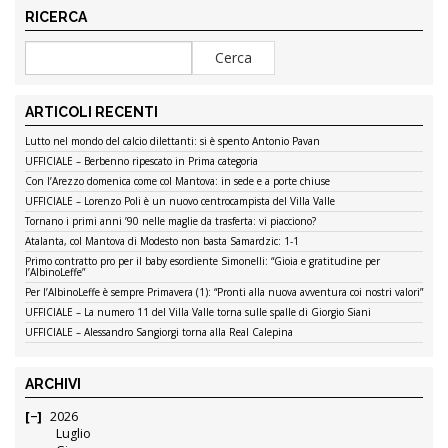
RICERCA
ARTICOLI RECENTI
Lutto nel mondo del calcio dilettanti: si è spento Antonio Pavan
UFFICIALE – Berbenno ripescato in Prima categoria
Con l’Arezzo domenica come col Mantova: in sede e a porte chiuse
UFFICIALE – Lorenzo Poli è un nuovo centrocampista del Villa Valle
Tornano i primi anni ’90 nelle maglie da trasferta: vi piacciono?
Atalanta, col Mantova di Modesto non basta Samardzic: 1-1
Primo contratto pro per il baby esordiente Simonelli: “Gioia e gratitudine per
l’AlbinoLeffe”
Per l’AlbinoLeffe è sempre Primavera (1): “Pronti alla nuova avventura coi nostri valori”
UFFICIALE – La numero 11 del Villa Valle torna sulle spalle di Giorgio Siani
UFFICIALE – Alessandro Sangiorgi torna alla Real Calepina
ARCHIVI
2026
Luglio