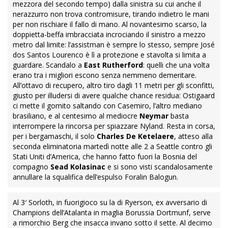
mezzora del secondo tempo) dalla sinistra su cui anche il
nerazzurro non trova contromisure, tirando indietro le mani
per non rischiare il fallo di mano. Al novantesimo scarso, la
doppietta-beffa imbracciata incrociando il sinistro a mezzo
metro dal limite: l’assistman è sempre lo stesso, sempre José
dos Santos Lourenco è lì a protezione e stavolta si limita a
guardare. Scandalo a
East Rutherford
: quelli che una volta
erano tra i migliori escono senza nemmeno demeritare.
All’ottavo di recupero, altro tiro dagli 11 metri per gli sconfitti,
giusto per illudersi di avere qualche chance residua: Ostigaard
ci mette il gomito saltando con Casemiro, l’altro mediano
brasiliano, e al centesimo al mediocre
Neymar
basta
interrompere la rincorsa per spiazzare Nyland. Resta in corsa,
per i bergamaschi, il solo
Charles De Ketelaere
, atteso alla
seconda eliminatoria martedì notte alle 2 a Seattle contro gli
Stati Uniti d’America, che hanno fatto fuori la Bosnia del
compagno
Sead Kolasinac
e si sono visti scandalosamente
annullare la squalifica dell’espulso Foralin Balogun.
Al 3′ Sorloth, in fuorigioco su la di Ryerson, ex avversario di
Champions dell’Atalanta in maglia Borussia Dortmunf, serve
a rimorchio Berg che insacca invano sotto il sette. Al decimo