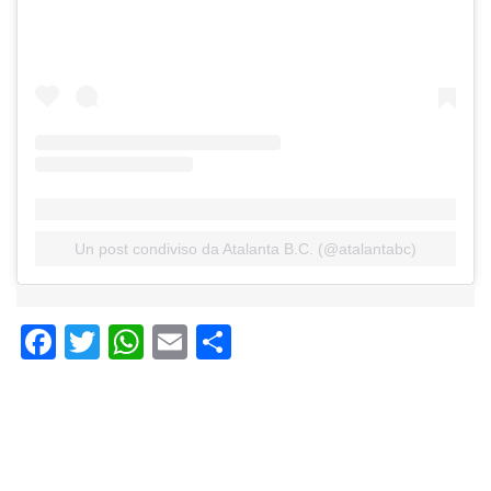
Un post condiviso da Atalanta B.C. (@atalantabc)
Facebook
Twitter
WhatsApp
Email
Condividi