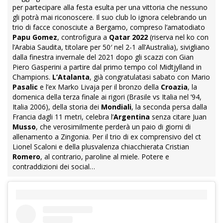
per partecipare alla festa esulta per una vittoria che nessuno
gli potrà mai riconoscere. Il suo club lo ignora celebrando un
trio di facce conosciute a Bergamo, compreso l’amatodiato
Papu Gomez
, controfigura a
Qatar 2022
(riserva nel ko con
l’Arabia Saudita, titolare per 50′ nel 2-1 all’Australia), sivigliano
dalla finestra invernale del 2021 dopo gli scazzi con Gian
Piero Gasperini a partire dal primo tempo col Midtjylland in
Champions.
L’Atalanta
, già congratulatasi sabato con Mario
Pasalic
e l’ex Marko Livaja per il bronzo della
Croazia
, la
domenica della terza finale ai rigori (Brasile vs Italia nel ’94,
Italia 2006), della storia dei
Mondiali
, la seconda persa dalla
Francia dagli 11 metri, celebra l’
Argentina
senza citare Juan
Musso
, che verosimilmente perderà un paio di giorni di
allenamento a Zingonia. Per il trio di ex comprensivo del ct
Lionel Scaloni e della plusvalenza chiacchierata Cristian
Romero
, al contrario, paroline al miele. Potere e
contraddizioni dei social…