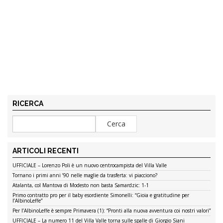
RICERCA
ARTICOLI RECENTI
UFFICIALE – Lorenzo Poli è un nuovo centrocampista del Villa Valle
Tornano i primi anni ’90 nelle maglie da trasferta: vi piacciono?
Atalanta, col Mantova di Modesto non basta Samardzic: 1-1
Primo contratto pro per il baby esordiente Simonelli: “Gioia e gratitudine per
l’AlbinoLeffe”
Per l’AlbinoLeffe è sempre Primavera (1): “Pronti alla nuova avventura coi nostri valori”
UFFICIALE – La numero 11 del Villa Valle torna sulle spalle di Giorgio Siani