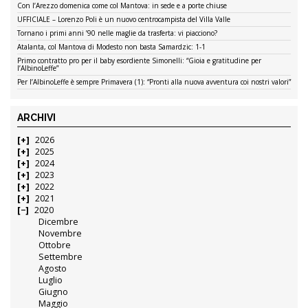
Con l’Arezzo domenica come col Mantova: in sede e a porte chiuse
UFFICIALE – Lorenzo Poli è un nuovo centrocampista del Villa Valle
Tornano i primi anni ’90 nelle maglie da trasferta: vi piacciono?
Atalanta, col Mantova di Modesto non basta Samardzic: 1-1
Primo contratto pro per il baby esordiente Simonelli: “Gioia e gratitudine per
l’AlbinoLeffe”
Per l’AlbinoLeffe è sempre Primavera (1): “Pronti alla nuova avventura coi nostri valori”
ARCHIVI
2026
2025
2024
2023
2022
2021
2020
Dicembre
Novembre
Ottobre
Settembre
Agosto
Luglio
Giugno
Maggio