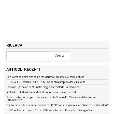
RICERCA
ARTICOLI RECENTI
Con l’Arezzo domenica come col Mantova: in sede e a porte chiuse
UFFICIALE – Lorenzo Poli è un nuovo centrocampista del Villa Valle
Tornano i primi anni ’90 nelle maglie da trasferta: vi piacciono?
Atalanta, col Mantova di Modesto non basta Samardzic: 1-1
Primo contratto pro per il baby esordiente Simonelli: “Gioia e gratitudine per
l’AlbinoLeffe”
Per l’AlbinoLeffe è sempre Primavera (1): “Pronti alla nuova avventura coi nostri valori”
UFFICIALE – La numero 11 del Villa Valle torna sulle spalle di Giorgio Siani