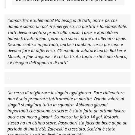
“Samardzic e Sulemana? Ho bisogno di tutti, anche perché
domani siamo un po’ in emergenza. La partita è fondamentale.
Tutti devono sentirsi pronti alla causa. Lazar e Kamaldeen
hanno trovato meno spazio ma sono i primi ad allenarsi bene.
Devono sentirsi importanti, anche i cambi in corsa possono e
devono fare la differenza. C’è modo di valutare anche Bakker e
Musah; a fine stagione c’è chi ha tirato tanto e chi è più stanco,
c’è bisogno dell’apporto di tutti”
.
“Io cerco di migliorare il singolo ogni giorno. Fare l’allenatore
non è solo preparare tatticamente le partite. Dando valore ai
singoli si migliora tutta la squadra. Abbiamo giovani
importanti che devono crescere: è stato fatto un ottimo lavoro
anche coi meno giovani. Scamacca ha fatto 14 gol, Krstovic
stesso ha un ottimo score, Raspadori sta facendo bene dopo un
periodo di inattività, Zalewski è cresciuto, Scalvini è stato
recuperato su ottimi livelli e continuità”
.