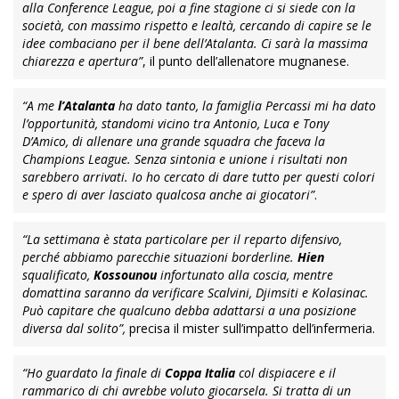
alla Conference League, poi a fine stagione ci si siede con la
società, con massimo rispetto e lealtà, cercando di capire se le
idee combaciano per il bene dell’Atalanta. Ci sarà la massima
chiarezza e apertura”
, il punto dell’allenatore mugnanese.
“A me
l’Atalanta
ha dato tanto, la famiglia Percassi mi ha dato
l’opportunità, standomi vicino tra Antonio, Luca e Tony
D’Amico, di allenare una grande squadra che faceva la
Champions League. Senza sintonia e unione i risultati non
sarebbero arrivati. Io ho cercato di dare tutto per questi colori
e spero di aver lasciato qualcosa anche ai giocatori”
.
“La settimana è stata particolare per il reparto difensivo,
perché abbiamo parecchie situazioni borderline.
Hien
squalificato,
Kossounou
infortunato alla coscia, mentre
domattina saranno da verificare Scalvini, Djimsiti e Kolasinac.
Può capitare che qualcuno debba adattarsi a una posizione
diversa dal solito”,
precisa il mister sull’impatto dell’infermeria.
“Ho guardato la finale di
Coppa Italia
col dispiacere e il
rammarico di chi avrebbe voluto giocarsela. Si tratta di un