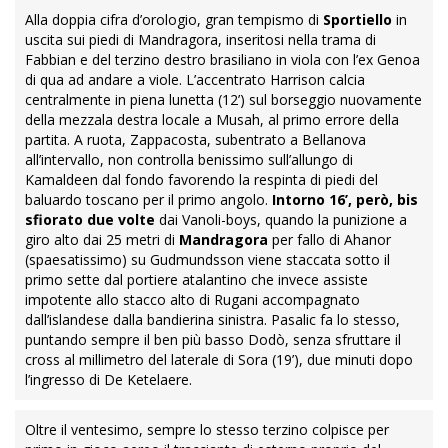
centrocampisti,
Ahanor
si fa superare da una mezza finta
con cambio di direzione e vabbè, poi la papera. Harrison la
pennella per Fabbian, che Bellanova in qualche modo
ostacola nel terzo tempo a lato non di poco (43’). Prima del
recupero, duetto fra jugoslavi con mirino alzato all’eccesso
per Super Mario. La
ripresa
inizia idealmente al sesto sul
corridoio di sinistra, dove si buttano Sulemana che sfugge a
Dodò, Musah,
Raspadori
che resiste a Comuzzo
passandola da terra e
Ahanor
che su scarico del
centrattacco nominale impegna Christensen con una discreta
botta verso il secondo palo.
Alla doppia cifra d’orologio, gran tempismo di
Sportiello
in
uscita sui piedi di Mandragora, inseritosi nella trama di
Fabbian e del terzino destro brasiliano in viola con l’ex Genoa
di qua ad andare a viole. L’accentrato Harrison calcia
centralmente in piena lunetta (12’) sul borseggio nuovamente
della mezzala destra locale a Musah, al primo errore della
partita. A ruota, Zappacosta, subentrato a Bellanova
all’intervallo, non controlla benissimo sull’allungo di
Kamaldeen dal fondo favorendo la respinta di piedi del