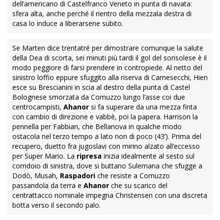
Tra 18’ e 19’, superlavoro per il
portiere viola
: a chiudere le
chance in un fazzoletto dal limite è il mancato doppio
assistman De Roon, ma l’ultimo ostacolo ha riflessi felini per
toglierla dal sette al convergente
Musah
, schierato quinto di
sinistra, dopo due cambi di fronte, dall’angoletto al nuovo
tentativo del tuttosinistro ex Udinese al terzo tentativo
personale di cui due nello specchio. Al 22’ scarso, l’uscita di
Sportiello, protetto dalla diagonale di Scalvini, sull’assalto
spizzata-tocco non controllato tra l’altro ex Piccoli e Fabbian.
Nel nulla assoluto dei viola, la conclusione successiva è
ancora del capitano olandese che si fa ingolosire dall’input
dell’americano di Castelfranco Veneto in punta di navata:
sfera alta, anche perché il rientro della mezzala destra di
casa lo induce a liberarsene subito.
Se Marten dice trentatré per dimostrare comunque la salute
della Dea di scorta, sei minuti più tardi il gol del sorisolese è il
modo peggiore di farsi prendere in contropiede. Al netto del
sinistro loffio eppure sfuggito alla riserva di Carnesecchi, Hien
esce su Brescianini in scia al destro della punta di Castel
Bolognese smorzata da Comuzzo lungo l’asse coi due