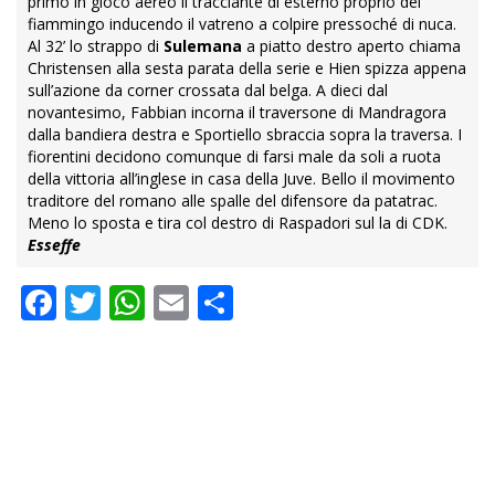
baluardo toscano per il primo angolo.
Intorno 16’, però, bis
sfiorato due volte
dai Vanoli-boys, quando la punizione a
giro alto dai 25 metri di
Mandragora
per fallo di Ahanor
(spaesatissimo) su Gudmundsson viene staccata sotto il
primo sette dal portiere atalantino che invece assiste
impotente allo stacco alto di Rugani accompagnato
dall’islandese dalla bandierina sinistra. Pasalic fa lo stesso,
puntando sempre il ben più basso Dodò, senza sfruttare il
cross al millimetro del laterale di Sora (19’), due minuti dopo
l’ingresso di De Ketelaere.
Oltre il ventesimo, sempre lo stesso terzino colpisce per
primo in gioco aereo il tracciante di esterno proprio del
fiammingo inducendo il vatreno a colpire pressoché di nuca.
Al 32’ lo strappo di
Sulemana
a piatto destro aperto chiama
Christensen alla sesta parata della serie e Hien spizza appena
sull’azione da corner crossata dal belga. A dieci dal
novantesimo, Fabbian incorna il traversone di Mandragora
dalla bandiera destra e Sportiello sbraccia sopra la traversa. I
fiorentini decidono comunque di farsi male da soli a ruota
della vittoria all’inglese in casa della Juve. Bello il movimento
traditore del romano alle spalle del difensore da patatrac.