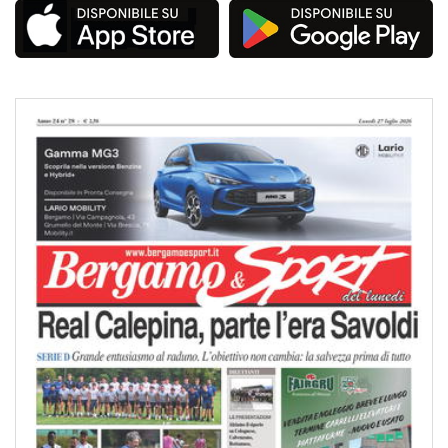
Nome
*
Email
*