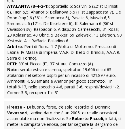
6,5.
ATALANTA (3-4-2-1):
Sportiello 5; Scalvini 6 (22’ st Djimsiti
6), Hien 5,5, Ahanor 5; Bellanova 5,5 (1’ st Zappacosta 7), De
Roon (cap.) 6 (36’ st Scamacca 6), Pasalic 6, Musah 6,5;
Samardzic 6 (17’ st De Ketelaere 6), K. Sulemana 6 (36’ st
Vavassori sv); Raspadori 6. A disp.: 29 Carnesecchi, 31 Rossi;
23 Kolasinac, 40 Obric, 5 Bakker, 59 Zalewski, 13 Ederson, 90
Krstovic. All.: Raffaele Palladino 6.
Arbitro:
Perri di Roma-1 7 (Votta di Moliterno, Pressato di
Latina; IV Massa di Imperia. V.A.R. Di Bello di Brindisi, A.V.A.R.
Serra di Torino).
RETI:
39’ pt Piccoli (F), 37’ st aut. Comuzzo (A).
Note:
serata estiva e serena, spettatori 19.606 di cui 65
atalantini nel settore ospiti per un incasso di 421.897 euro.
Ammoniti K. Sulemana e Ahanor per gioco scorretto. Tiri
totali 9-17, nello specchio 4-6, parati 3-6, respinti/deviati 1-2.
Corner 3-3, recupero 1’ e 3’.
Firenze
– Di buono, forse, c’è solo l’esordio di Dominic
Vavassori
, tardivo dato che è un 2005, oltre alle occasioni
accumulate ma non finalizzate. Se
Roberto Piccoli
, infatti, ci
mette la zampata velenosa, per far segnare la Bergamo del