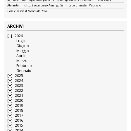
ARTICOLI RECENTI
UFFICIALE – Lorenzo Poli è un nuovo centrocampista del Villa Valle
Tornano i primi anni ’90 nelle maglie da trasferta: vi piacciono?
Atalanta, col Mantova di Modesto non basta Samardzic: 1-1
Primo contratto pro per il baby esordiente Simonelli: “Gioia e gratitudine per
l’AlbinoLeffe”
Per l’AlbinoLeffe è sempre Primavera (1): “Pronti alla nuova avventura coi nostri valori”
UFFICIALE – La numero 11 del Villa Valle torna sulle spalle di Giorgio Siani
UFFICIALE – Alessandro Sangiorgi torna alla Real Calepina
La Torre, nomi importanti per la Juniores regionale (e in ottica Prima squadra)
Atalanta in lutto: è scomparso Amerigo Sarri, papà di mister Maurizio
Cosa ci lascia il Mondiale 2026
ARCHIVI
2026
Luglio
Giugno
Maggio
Aprile