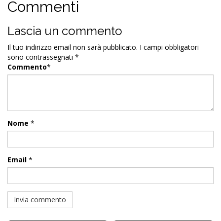
Meno lo sposta e tira col destro di Raspadori sul la di CDK.
Esseffe
Facebook
Twitter
WhatsApp
Email
Condividi
Commenti
Lascia un commento
Il tuo indirizzo email non sarà pubblicato.
I campi obbligatori
sono contrassegnati
*
Commento
*