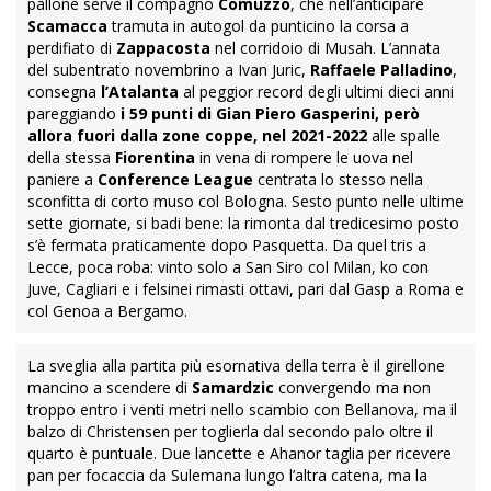
pallone serve il compagno
Comuzzo
, che nell’anticipare
Scamacca
tramuta in autogol da punticino la corsa a
perdifiato di
Zappacosta
nel corridoio di Musah. L’annata
del subentrato novembrino a Ivan Juric,
Raffaele Palladino
,
consegna
l’Atalanta
al peggior record degli ultimi dieci anni
pareggiando
i 59 punti di Gian Piero Gasperini, però
allora fuori dalla zone coppe, nel 2021-2022
alle spalle
della stessa
Fiorentina
in vena di rompere le uova nel
paniere a
Conference League
centrata lo stesso nella
sconfitta di corto muso col Bologna. Sesto punto nelle ultime
sette giornate, si badi bene: la rimonta dal tredicesimo posto
s’è fermata praticamente dopo Pasquetta. Da quel tris a
Lecce, poca roba: vinto solo a San Siro col Milan, ko con
Juve, Cagliari e i felsinei rimasti ottavi, pari dal Gasp a Roma e
col Genoa a Bergamo.
La sveglia alla partita più esornativa della terra è il girellone
mancino a scendere di
Samardzic
convergendo ma non
troppo entro i venti metri nello scambio con Bellanova, ma il
balzo di Christensen per toglierla dal secondo palo oltre il
quarto è puntuale. Due lancette e Ahanor taglia per ricevere
pan per focaccia da Sulemana lungo l’altra catena, ma la