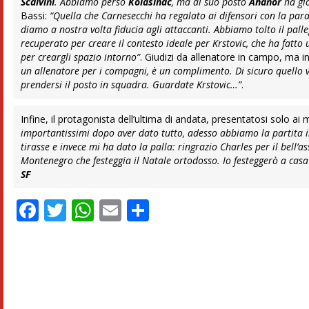
Scalvini
. Abbiamo perso
Kolasinac
, ma al suo posto
Ahanor
ha gio
Bassi:
“Quella che Carnesecchi ha regalato ai difensori con la par
diamo a nostra volta fiducia agli attaccanti. Abbiamo tolto il pal
recuperato per creare il contesto ideale per Krstovic, che ha fatto
per creargli spazio intorno”
. Giudizi da allenatore in campo, ma i
un allenatore per i compagni, è un complimento. Di sicuro quello v
prendersi il posto in squadra. Guardate Krstovic…”
.
Infine, il protagonista dell’ultima di andata, presentatosi solo a
importantissimi dopo aver dato tutto, adesso abbiamo la partita in
tirasse e invece mi ha dato la palla: ringrazio Charles per il bell’as
Montenegro che festeggia il Natale ortodosso. Io festeggerò a casa 
SF
Facebook
Twitter
WhatsApp
Email
Condividi