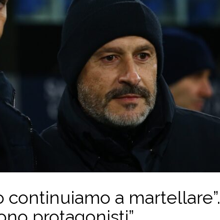
ò continuiamo a martellare”
tono protagonisti”