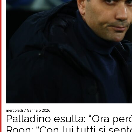
mercoledì 7 Gennaio 2026
Palladino esulta: “Ora per
Roon: “Con lui tutti si sen