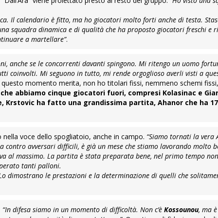
 “Dall’Ara” viene proiettato presto al resto del gruppo:
“Ho visto una 
. Il calendario è fitto, ma ho giocatori molto forti anche di testa. Sta
na squadra dinamica e di qualità che ha proposto giocatori freschi e ri
ntinuare a martellare”
.
ioni, anche se le concorrenti davanti spingono. Mi ritengo un uomo fortu
ti coinvolti. Mi seguono in tutto, mi rende orgoglioso averli visti a quest
 in questo momento merita, non ho titolari fissi, nemmeno schemi fissi
che abbiamo cinque giocatori fuori, compresi
Kolasinac
e Gian
e,
Krstovic
ha fatto una grandissima partita,
Ahanor
che ha 17
co nella voce dello spogliatoio, anche in campo.
“Siamo tornati la vera 
ila contro avversari difficili, è già un mese che stiamo lavorando molto 
va al massimo. La partita è stata preparata bene, nel primo tempo n
perato tanti palloni.
. Lo dimostrano le prestazioni e la determinazione di quelli che solitam
:
“In difesa siamo in un momento di difficoltà. Non c’è
Kossounou
, ma è