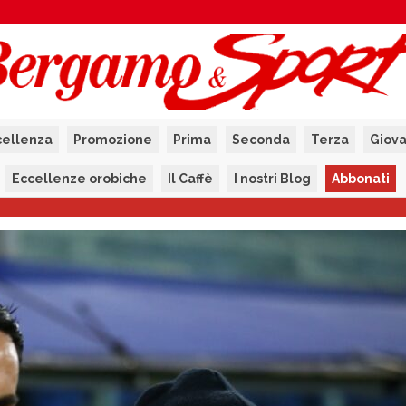
cellenza
Promozione
Prima
Seconda
Terza
Giova
Eccellenze orobiche
Il Caffè
I nostri Blog
Abbonati