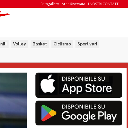
Fotogallery
Area Riservata
I NOSTRI CONTATTI
nili
Volley
Basket
Ciclismo
Sport vari