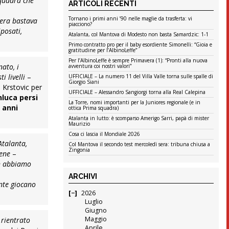
squadra che
ARTICOLI RECENTI
Tornano i primi anni ’90 nelle maglie da trasferta: vi
sera bastava
piacciono?
posati,
Atalanta, col Mantova di Modesto non basta Samardzic: 1-1
Primo contratto pro per il baby esordiente Simonelli: “Gioia e
gratitudine per l’AlbinoLeffe”
Per l’AlbinoLeffe è sempre Primavera (1): “Pronti alla nuova
nato, i
avventura coi nostri valori”
i livelli
–
UFFICIALE – La numero 11 del Villa Valle torna sulle spalle di
Giorgio Siani
, Krstovic per
UFFICIALE – Alessandro Sangiorgi torna alla Real Calepina
luca persi
La Torre, nomi importanti per la Juniores regionale (e in
 anni
ottica Prima squadra)
Atalanta in lutto: è scomparso Amerigo Sarri, papà di mister
Maurizio
Cosa ci lascia il Mondiale 2026
Atalanta,
Col Mantova il secondo test mercoledì sera: tribuna chiusa a
Zingonia
bene
–
on abbiamo
ARCHIVI
ente giocano
2026
Luglio
Giugno
Maggio
 rientrato
Aprile