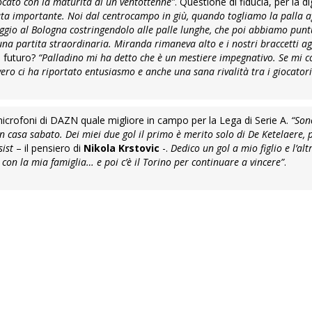
cato con la maturità di un ventottenne”
. Questione di fiducia, per la d
ata importante. Noi dal centrocampo in giù, quando togliamo la palla ag
leggio al Bologna costringendolo alle palle lunghe, che poi abbiamo pu
 una partita straordinaria. Miranda rimaneva alto e i nostri braccetti a
n futuro?
“Palladino mi ha detto che è un mestiere impegnativo. Se mi 
ero ci ha riportato entusiasmo e anche una sana rivalità tra i giocator
i microfoni di DAZN quale migliore in campo per la Lega di Serie A.
“Son
 casa sabato. Dei miei due gol il primo è merito solo di De Ketelaere,
sist
– il pensiero di
Nikola Krstovic
-.
Dedico un gol a mio figlio e l’alt
con la mia famiglia… e poi c’è il Torino per continuare a vincere”
.