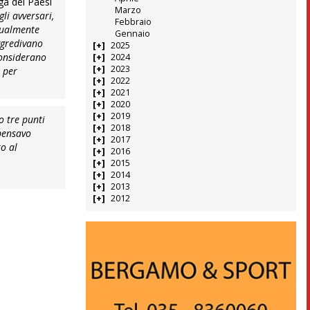
iga dei Paesi
Marzo
li avversari,
Febbraio
ntualmente
Gennaio
ggredivano
2025
considerano
2024
2023
i per
2022
2021
2020
2019
o tre punti
2018
 pensavo
2017
ro al
2016
2015
2014
2013
2012