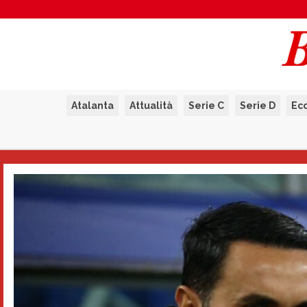
Atalanta
Attualità
Serie C
Serie D
Ec