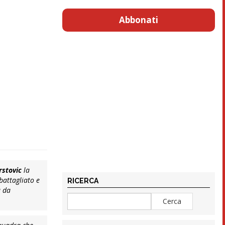
Abbonati
rstovic
la
battagliato e
RICERCA
a da