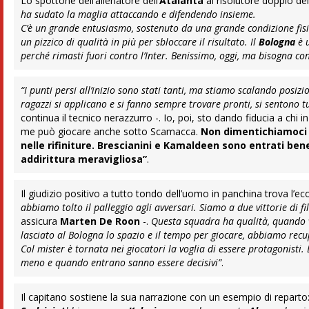
Lo spottone dell’allenatore dell’
Atalanta
al risolutore doppio del
ha sudato la maglia attaccando e difendendo insieme.
C’è un grande entusiasmo, sostenuto da una grande condizione fisica
un pizzico di qualità in più per sbloccare il risultato. Il
Bologna
è u
perché rimasti fuori contro l’Inter. Benissimo, oggi, ma bisogna co
“I punti persi all’inizio sono stati tanti, ma stiamo scalando posiz
ragazzi si applicano e si fanno sempre trovare pronti, si sentono tut
continua il tecnico nerazzurro -. Io, poi, sto dando fiducia a chi
me può giocare anche sotto Scamacca.
Non dimentichiamoci 
nelle rifiniture.
Brescianini
e Kamaldeen sono entrati ben
addirittura meravigliosa”
.
Il giudizio positivo a tutto tondo dell’uomo in panchina trova l’e
abbiamo tolto il palleggio agli avversari. Siamo a due vittorie di f
assicura
Marten De Roon
-.
Questa squadra ha qualità, quando 
lasciato al Bologna lo spazio e il tempo per giocare, abbiamo recu
Col mister è tornata nei giocatori la voglia di essere protagonisti
meno e quando entrano sanno essere decisivi”
.
Il capitano sostiene la sua narrazione con un esempio di reparto