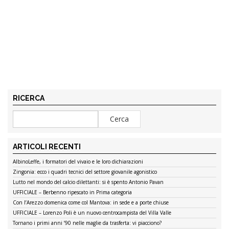
RICERCA
ARTICOLI RECENTI
AlbinoLeffe, i formatori del vivaio e le loro dichiarazioni
Zingonia: ecco i quadri tecnici del settore giovanile agonistico
Lutto nel mondo del calcio dilettanti: si è spento Antonio Pavan
UFFICIALE – Berbenno ripescato in Prima categoria
Con l’Arezzo domenica come col Mantova: in sede e a porte chiuse
UFFICIALE – Lorenzo Poli è un nuovo centrocampista del Villa Valle
Tornano i primi anni ’90 nelle maglie da trasferta: vi piacciono?