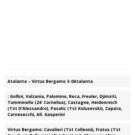
Atalanta – Virtus Bergamo 3-0
Atalanta
: Gollini, Valzania, Palomino, Reca, Freuler, Djimsiti,
Tumminello (24′ Cornelius), Castagne, Heidenreich
(1’st D’Alessandro), Pasalic (1’st Kulusevski), Zapata,
Carnesecchi, All. Gasperini
Virtus Bergamo
: Cavalieri (1’st Colleoni), Fratus (1’st