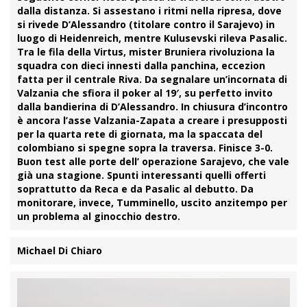
dalla distanza. Si assestano i ritmi nella ripresa, dove
si rivede
D’Alessandro
(titolare contro il Sarajevo) in
luogo di
Heidenreich
, mentre
Kulusevski
rileva
Pasalic
.
Tra le fila della Virtus, mister Bruniera rivoluziona la
squadra con dieci innesti dalla panchina, eccezion
fatta per il centrale Riva. Da segnalare un’incornata di
Valzania
che sfiora il poker al 19′, su perfetto invito
dalla bandierina di
D’Alessandro
. In chiusura d’incontro
è ancora l’asse
Valzania-Zapata
a creare i presupposti
per la quarta rete di giornata, ma la spaccata del
colombiano si spegne sopra la traversa. Finisce 3-0.
Buon test alle porte dell’ operazione Sarajevo, che vale
già una stagione. Spunti interessanti quelli offerti
soprattutto da Reca e da Pasalic al debutto. Da
monitorare, invece,
Tumminello
, uscito anzitempo per
un problema al ginocchio destro.
Michael Di Chiaro