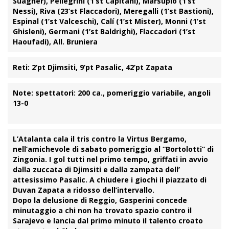
Suagher), Pellegrini (1’st Capitani), Marsupio (1’st
Nessi), Riva (23’st Flaccadori), Meregalli (1’st Bastioni),
Espinal (1’st Valceschi), Calí (1’st Mister), Monni (1’st
Ghisleni), Germani (1’st Baldrighi), Flaccadori (1’st
Haoufadi), All. Bruniera
Reti:
2’pt Djimsiti, 9’pt Pasalic, 42’pt Zapata
Note:
spettatori: 200 ca., pomeriggio variabile, angoli
13-0
L’
Atalanta
cala il tris contro la
Virtus Bergamo
,
nell’amichevole di sabato pomeriggio al “Bortolotti” di
Zingonia. I gol tutti nel primo tempo, griffati in avvio
dalla zuccata di
Djimsiti
e dalla zampata dell’
attesissimo
Pasalic
. A chiudere i giochi il piazzato di
Duvan Zapata
a ridosso dell’intervallo.
Dopo la delusione di Reggio,
Gasperini
concede
minutaggio a chi non ha trovato spazio contro il
Sarajevo
e lancia dal primo minuto il talento croato