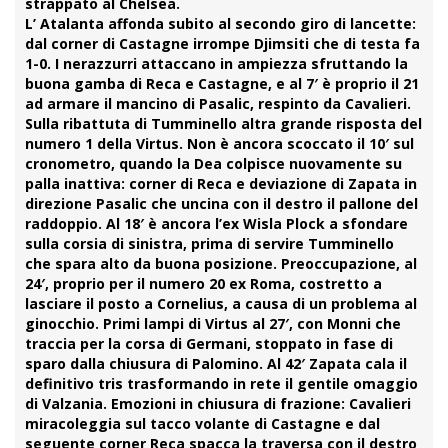
strappato al
Chelsea
.
L’ Atalanta affonda subito al secondo giro di lancette:
dal corner di
Castagne
irrompe
Djimsiti
che di testa fa
1-0. I nerazzurri attaccano in ampiezza sfruttando la
buona gamba di
Reca
e
Castagne
, e al 7′ è proprio il 21
ad armare il mancino di
Pasalic
, respinto da Cavalieri.
Sulla ribattuta di
Tumminello
altra grande risposta del
numero 1 della Virtus. Non è ancora scoccato il 10′ sul
cronometro, quando la Dea colpisce nuovamente su
palla inattiva: corner di Reca e deviazione di
Zapata
in
direzione
Pasalic
che uncina con il destro il pallone del
raddoppio. Al 18′ è ancora l’ex Wisla Plock a sfondare
sulla corsia di sinistra, prima di servire
Tumminello
che spara alto da buona posizione. Preoccupazione, al
24′, proprio per il numero 20 ex Roma, costretto a
lasciare il posto a
Cornelius
, a causa di un problema al
ginocchio. Primi lampi di Virtus al 27′, con Monni che
traccia per la corsa di Germani, stoppato in fase di
sparo dalla chiusura di
Palomino
. Al 42′
Zapata
cala il
definitivo tris trasformando in rete il gentile omaggio
di
Valzania
. Emozioni in chiusura di frazione: Cavalieri
miracoleggia sul tacco volante di
Castagne
e dal
seguente corner
Reca
spacca la traversa con il destro