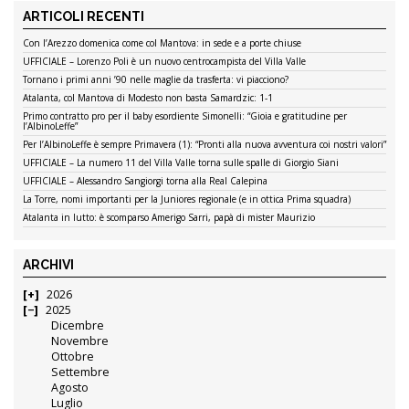
ARTICOLI RECENTI
Con l’Arezzo domenica come col Mantova: in sede e a porte chiuse
UFFICIALE – Lorenzo Poli è un nuovo centrocampista del Villa Valle
Tornano i primi anni ’90 nelle maglie da trasferta: vi piacciono?
Atalanta, col Mantova di Modesto non basta Samardzic: 1-1
Primo contratto pro per il baby esordiente Simonelli: “Gioia e gratitudine per
l’AlbinoLeffe”
Per l’AlbinoLeffe è sempre Primavera (1): “Pronti alla nuova avventura coi nostri valori”
UFFICIALE – La numero 11 del Villa Valle torna sulle spalle di Giorgio Siani
UFFICIALE – Alessandro Sangiorgi torna alla Real Calepina
La Torre, nomi importanti per la Juniores regionale (e in ottica Prima squadra)
Atalanta in lutto: è scomparso Amerigo Sarri, papà di mister Maurizio
ARCHIVI
2026
2025
Dicembre
Novembre
Ottobre
Settembre
Agosto
Luglio