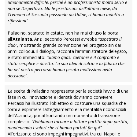
umanamente difficile, perché è un professionista molto serio e
non se l’aspettava. Ma le prestazioni dell’ultimo mese, da
Cremona al Sassuolo passando da Udine, ci hanno indotto a
riflessioni”
.
Palladino, scartato in estate, non ha mai chiuso la porta
all’
Atalanta
. Anzi, secondo Percassi avrebbe
“aspettato il
club”
, mostrando grande convinzione nel progetto sin dai
primi colloqui. Il dialogo, racconta l’amministratore delegato,
è stato immediato:
“Siamo quasi coetanei e il confronto è
stato semplice e diretto. La sua idea di calcio e la fiducia che
ha nel nostro percorso hanno pesato moltissimo nella
decisione”
.
La scelta di Palladino rappresenta per la società l’avvio di una
fase in cui innovazione e identità dovranno convivere.
Percassi ha illustrato l’obiettivo di costruire una squadra che
torni a esprimere l’atteggiamento e la mentalità riconoscibili
dell’Atalanta, pur affrontando un momento di transizione
complesso:
“Dobbiamo tornare a lottare partita dopo partita,
mantenendo i valori che ci hanno portati fin qui”
.
All’orizzonte ci sono impegni impegnativi, tra cui Napoli e