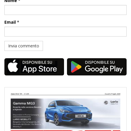
Nome
*
Email
*