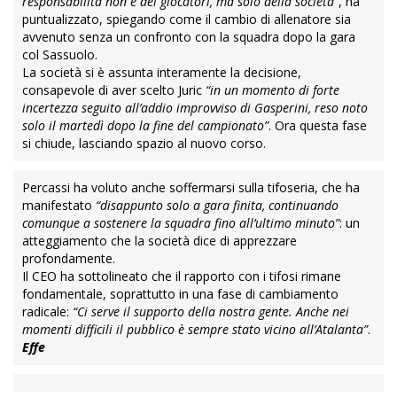
responsabilità non è dei giocatori, ma solo della società”
, ha
puntualizzato, spiegando come il cambio di allenatore sia
avvenuto senza un confronto con la squadra dopo la gara
col Sassuolo.
La società si è assunta interamente la decisione,
consapevole di aver scelto Juric
“in un momento di forte
incertezza seguito all’addio improvviso di Gasperini, reso noto
solo il martedì dopo la fine del campionato”
. Ora questa fase
si chiude, lasciando spazio al nuovo corso.
Percassi ha voluto anche soffermarsi sulla tifoseria, che ha
manifestato
“disappunto solo a gara finita, continuando
comunque a sostenere la squadra fino all’ultimo minuto”
: un
atteggiamento che la società dice di apprezzare
profondamente.
Il CEO ha sottolineato che il rapporto con i tifosi rimane
fondamentale, soprattutto in una fase di cambiamento
radicale:
“Ci serve il supporto della nostra gente. Anche nei
momenti difficili il pubblico è sempre stato vicino all’Atalanta”
.
Effe