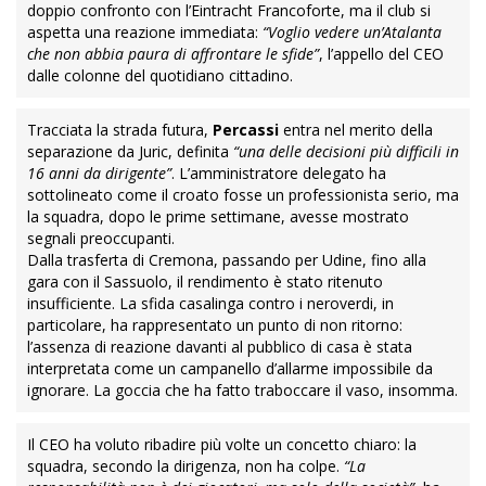
doppio confronto con l’Eintracht Francoforte, ma il club si
aspetta una reazione immediata:
“Voglio vedere un’Atalanta
che non abbia paura di affrontare le sfide”
, l’appello del CEO
dalle colonne del quotidiano cittadino.
Tracciata la strada futura,
Percassi
entra nel merito della
separazione da Juric, definita
“una delle decisioni più difficili in
16 anni da dirigente”
. L’amministratore delegato ha
sottolineato come il croato fosse un professionista serio, ma
la squadra, dopo le prime settimane, avesse mostrato
segnali preoccupanti.
Dalla trasferta di Cremona, passando per Udine, fino alla
gara con il Sassuolo, il rendimento è stato ritenuto
insufficiente. La sfida casalinga contro i neroverdi, in
particolare, ha rappresentato un punto di non ritorno:
l’assenza di reazione davanti al pubblico di casa è stata
interpretata come un campanello d’allarme impossibile da
ignorare. La goccia che ha fatto traboccare il vaso, insomma.
Il CEO ha voluto ribadire più volte un concetto chiaro: la
squadra, secondo la dirigenza, non ha colpe.
“La