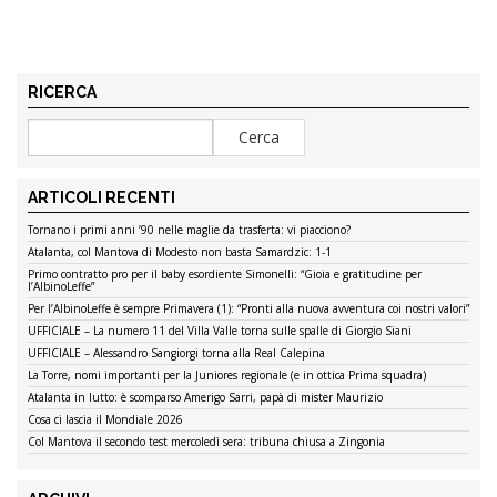
RICERCA
ARTICOLI RECENTI
Tornano i primi anni ’90 nelle maglie da trasferta: vi piacciono?
Atalanta, col Mantova di Modesto non basta Samardzic: 1-1
Primo contratto pro per il baby esordiente Simonelli: “Gioia e gratitudine per
l’AlbinoLeffe”
Per l’AlbinoLeffe è sempre Primavera (1): “Pronti alla nuova avventura coi nostri valori”
UFFICIALE – La numero 11 del Villa Valle torna sulle spalle di Giorgio Siani
UFFICIALE – Alessandro Sangiorgi torna alla Real Calepina
La Torre, nomi importanti per la Juniores regionale (e in ottica Prima squadra)
Atalanta in lutto: è scomparso Amerigo Sarri, papà di mister Maurizio
Cosa ci lascia il Mondiale 2026
Col Mantova il secondo test mercoledì sera: tribuna chiusa a Zingonia