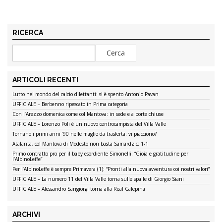
RICERCA
ARTICOLI RECENTI
Lutto nel mondo del calcio dilettanti: si è spento Antonio Pavan
UFFICIALE – Berbenno ripescato in Prima categoria
Con l’Arezzo domenica come col Mantova: in sede e a porte chiuse
UFFICIALE – Lorenzo Poli è un nuovo centrocampista del Villa Valle
Tornano i primi anni ’90 nelle maglie da trasferta: vi piacciono?
Atalanta, col Mantova di Modesto non basta Samardzic: 1-1
Primo contratto pro per il baby esordiente Simonelli: “Gioia e gratitudine per
l’AlbinoLeffe”
Per l’AlbinoLeffe è sempre Primavera (1): “Pronti alla nuova avventura coi nostri valori”
UFFICIALE – La numero 11 del Villa Valle torna sulle spalle di Giorgio Siani
UFFICIALE – Alessandro Sangiorgi torna alla Real Calepina
ARCHIVI